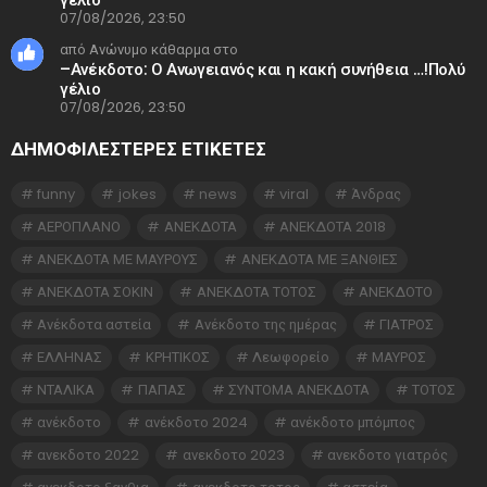
07/08/2026, 23:50
από Ανώνυμο κάθαρμα στο
–Ανέκδοτο: Ο Ανωγειανός και η κακή συνήθεια …!Πολύ
γέλιο
07/08/2026, 23:50
ΔΗΜΟΦΙΛΕΣΤΕΡΕΣ ΕΤΙΚΈΤΕΣ
funny
jokes
news
viral
Άνδρας
ΑΕΡΟΠΛΑΝΟ
ΑΝΕΚΔΟΤΑ
ΑΝΕΚΔΟΤΑ 2018
ΑΝΕΚΔΟΤΑ ΜΕ ΜΑΥΡΟΥΣ
ΑΝΕΚΔΟΤΑ ΜΕ ΞΑΝΘΙΕΣ
ΑΝΕΚΔΟΤΑ ΣΟΚΙΝ
ΑΝΕΚΔΟΤΑ ΤΟΤΟΣ
ΑΝΕΚΔΟΤΟ
Ανέκδοτα αστεία
Ανέκδοτο της ημέρας
ΓΙΑΤΡΟΣ
ΕΛΛΗΝΑΣ
ΚΡΗΤΙΚΟΣ
Λεωφορείο
ΜΑΥΡΟΣ
ΝΤΑΛΙΚΑ
ΠΑΠΑΣ
ΣΥΝΤΟΜΑ ΑΝΕΚΔΟΤΑ
ΤΟΤΟΣ
ανέκδοτο
ανέκδοτο 2024
ανέκδοτο μπόμπος
ανεκδοτο 2022
ανεκδοτο 2023
ανεκδοτο γιατρός