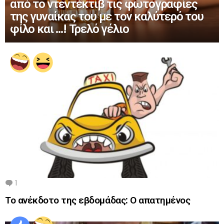
από το ντεντέκτιβ τις φωτογραφίες
της γυναίκας του με τον καλύτερό του
φίλο και …! Τρελό γέλιο
1
Comment
Το ανέκδοτο της εβδομάδας: Ο απατημένος