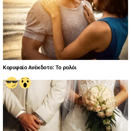
Κορυφαίο Ανέκδοτο: Το ρολόι