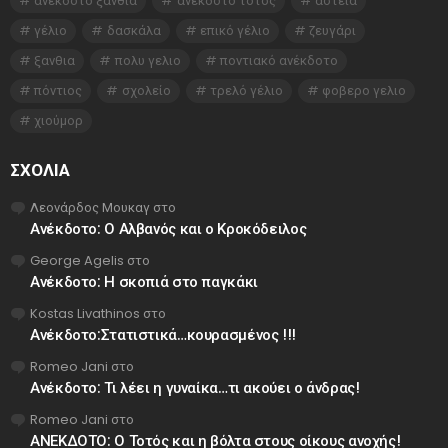
ανεκδοτο ξανθια
ανεκδοτο τοτος
αστεία
γέλιο
δασκάλα
επικό γέλιο
ζευγάρι
ξανθια
πολυ γελιο
ποντιακό ανέκδοτο
πόντιος
σχολείο
τρελό γέλιο
φοβερο γελιο
χιούμορ
ΣΧΌΛΙΑ
Λεονάρδος Μουκαγ
στο
Ανέκδοτο: Ο Αλβανός και ο Κροκόδειλος
George Agelis
στο
Ανέκδοτο: Η σκοπιά στο παγκάκι
Kostas Livathinos
στο
Ανέκδοτο:Στατιστικά…κουρασμένος !!!
Romeo Jani
στο
Ανέκδοτο: Τι λέει η γυναίκα…τι ακούει ο άνδρας!
Romeo Jani
στο
ΑΝΕΚΔΟΤΟ: Ο Τοτός και η βόλτα στους οίκους ανοχής!