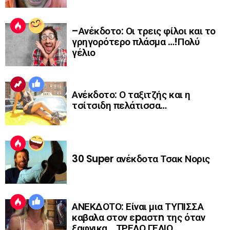
–Ανέκδοτο: Οι τρεις φίλοι και το
γρηγορότερο πλάσμα …!Πολύ
γέλιο
Ανέκδοτο: Ο ταξιτζής και η
τσίτσιδη πελάτισσα…
30 Super ανέκδοτα Τσακ Νορις
ΑΝΕΚΔΟΤΟ: Είναι μια ΤΥΠΙΣΣΑ
καβαλα στον εpαστn της όταν
ξαφνικα… ΤΡΕΛΟ ΓΕΛΙΟ