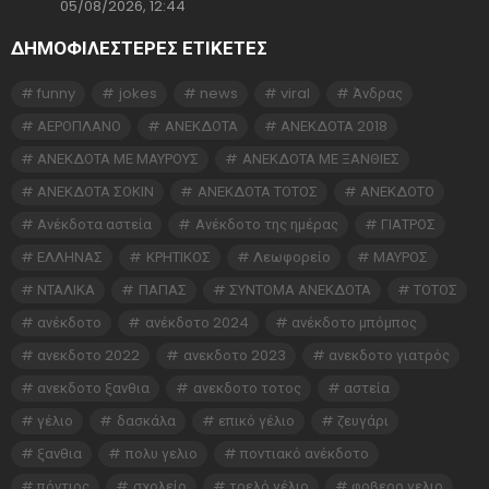
05/08/2026, 12:44
ΔΗΜΟΦΙΛΕΣΤΕΡΕΣ ΕΤΙΚΈΤΕΣ
funny
jokes
news
viral
Άνδρας
ΑΕΡΟΠΛΑΝΟ
ΑΝΕΚΔΟΤΑ
ΑΝΕΚΔΟΤΑ 2018
ΑΝΕΚΔΟΤΑ ΜΕ ΜΑΥΡΟΥΣ
ΑΝΕΚΔΟΤΑ ΜΕ ΞΑΝΘΙΕΣ
ΑΝΕΚΔΟΤΑ ΣΟΚΙΝ
ΑΝΕΚΔΟΤΑ ΤΟΤΟΣ
ΑΝΕΚΔΟΤΟ
Ανέκδοτα αστεία
Ανέκδοτο της ημέρας
ΓΙΑΤΡΟΣ
ΕΛΛΗΝΑΣ
ΚΡΗΤΙΚΟΣ
Λεωφορείο
ΜΑΥΡΟΣ
ΝΤΑΛΙΚΑ
ΠΑΠΑΣ
ΣΥΝΤΟΜΑ ΑΝΕΚΔΟΤΑ
ΤΟΤΟΣ
ανέκδοτο
ανέκδοτο 2024
ανέκδοτο μπόμπος
ανεκδοτο 2022
ανεκδοτο 2023
ανεκδοτο γιατρός
ανεκδοτο ξανθια
ανεκδοτο τοτος
αστεία
γέλιο
δασκάλα
επικό γέλιο
ζευγάρι
ξανθια
πολυ γελιο
ποντιακό ανέκδοτο
πόντιος
σχολείο
τρελό γέλιο
φοβερο γελιο