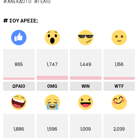
ΑΝΕΚΔΟΤΟ
ΓΈΛΙΟ
# ΣΟΥ ΑΡΕΣΕ;
865
1,747
1,449
1,156
ΩΡΑΙΟ
OMG
WIN
WTF
1,886
1,596
1,009
2,039