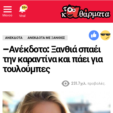
20+
Μενού
Viral
ΑΝΈΚΔΟΤΑ
ΑΝΕΚΔΟΤΑ ΜΕ ΞΑΝΘΙΕΣ
–Ανέκδοτο: Ξανθιά σπαέι
την καραντίνα και πάει για
τουλούμπες
231.7χιλ.
προβολές.