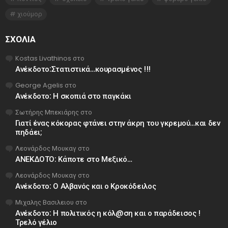
χιούμορ
ΣΧΌΛΙΑ
Kostas Livathinos
στο
Ανέκδοτο:Στατιστικά…κουρασμένος !!!
George Agelis
στο
Ανέκδοτο: Η σκοπιά στο παγκάκι
Σωτήρης Μπεκιάρης
στο
Γιατί ένας κόκορας φτάνει στην άκρη του γκρεμού…και δεν
πηδάει;
Λεονάρδος Μουκαγ
στο
ΑΝΕΚΔΟΤΟ: Κάποτε στο Μεξικό…
Λεονάρδος Μουκαγ
στο
Ανέκδοτο: Ο Αλβανός και ο Κροκόδειλος
Μιχαλης Βασιλειου
στο
Ανέκδοτο: Η πολιτικός η κόλ@ση και ο παράδεισος !
Τρελό γέλιο