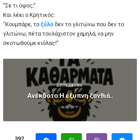
“Σε τι ύψος;”
Και λέει ο Κρητικός:
“Κουμπάρε, το
ξύλο
δεν το γλιτώνω που δεν το
γλιτώνω, πέτα τουλάχιστον χαμηλά, να μην
σκοτωθούμε κιόλας!”
ΔΕΙΤΕ ΑΚΟΜΑ:
Ανέκδοτο:Η έξυπνη ξανθιά..
392