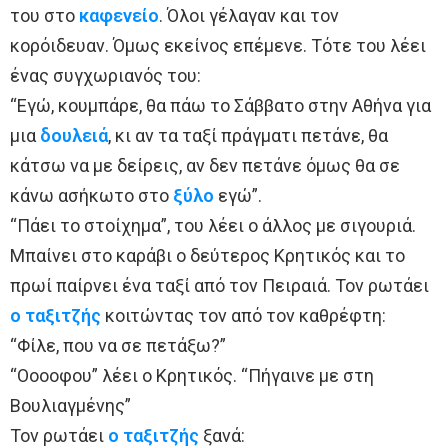
του στο
καφενείο
. Όλοι γέλαγαν και τον
κορόιδευαν. Όμως εκείνος επέμενε. Τότε του λέει
ένας συγχωριανός του:
“Εγώ, κουμπάρε, θα πάω το Σάββατο στην Αθήνα για
μια
δουλειά
, κι αν τα ταξί πράγματι πετάνε, θα
κάτσω να με δείρεις, αν δεν πετάνε όμως θα σε
κάνω ασήκωτο στο
ξύλο
εγώ”.
“Πάει το στοίχημα”, του λέει ο άλλος με σιγουριά.
Μπαίνει στο καράβι ο δεύτερος Κρητικός και το
πρωί παίρνει ένα ταξί από τον Πειραιά. Τον ρωτάει
ο ταξιτζής
κοιτώντας τον από τον καθρέφτη:
“Φίλε, που να σε πετάξω?”
“Οοοοφου” λέει ο Κρητικός. “Πήγαινε με στη
Βουλιαγμένης”
Τον ρωτάει
ο ταξιτζής
ξανά: