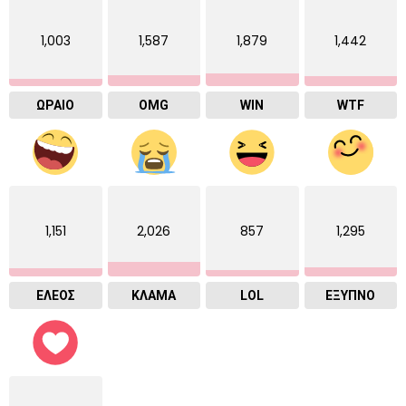
1,003
1,587
1,879
1,442
ΩΡΑΙΟ
OMG
WIN
WTF
1,151
2,026
857
1,295
ΕΛΕΟΣ
ΚΛΑΜΑ
LOL
ΈΞΥΠΝΟ