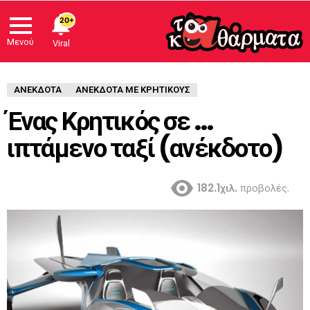
20+
Μενού
Viral
ΑΝΈΚΔΟΤΑ
ΑΝΕΚΔΟΤΑ ΜΕ ΚΡΗΤΙΚΟΥΣ
Ένας Κρητικός σε …
ιπτάμενο ταξί (ανέκδοτο)
182.1χιλ.
προβολές.