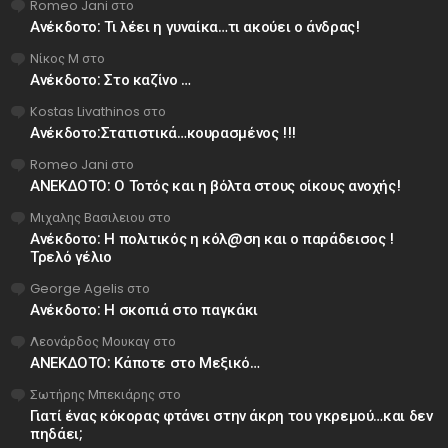
Romeo Jani
στο
Ανέκδοτο: Τι λέει η γυναίκα…τι ακούει ο άνδρας!
Νίκος Μ
στο
Ανέκδοτο: Στο καζίνο …
Kostas Livathinos
στο
Ανέκδοτο:Στατιστικά…κουρασμένος !!!
Romeo Jani
στο
ΑΝΕΚΔΟΤΟ: Ο Τοτός και η βόλτα στους οίκους ανοχής!
Μιχαλης Βασιλειου
στο
Ανέκδοτο: Η πολιτικός η κόλ@ση και ο παράδεισος !
Τρελό γέλιο
George Agelis
στο
Ανέκδοτο: Η σκοπιά στο παγκάκι
Λεονάρδος Μουκαγ
στο
ΑΝΕΚΔΟΤΟ: Κάποτε στο Μεξικό…
Σωτήρης Μπεκιάρης
στο
Γιατί ένας κόκορας φτάνει στην άκρη του γκρεμού…και δεν
πηδάει;