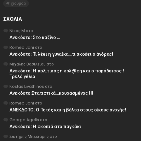
χιούμορ
ΣΧΌΛΙΑ
Νίκος Μ
στο
Ανέκδοτο: Στο καζίνο …
Romeo Jani
στο
Ανέκδοτο: Τι λέει η γυναίκα…τι ακούει ο άνδρας!
Μιχαλης Βασιλειου
στο
Ανέκδοτο: Η πολιτικός η κόλ@ση και ο παράδεισος !
Τρελό γέλιο
Kostas Livathinos
στο
Ανέκδοτο:Στατιστικά…κουρασμένος !!!
Romeo Jani
στο
ΑΝΕΚΔΟΤΟ: Ο Τοτός και η βόλτα στους οίκους ανοχής!
George Agelis
στο
Ανέκδοτο: Η σκοπιά στο παγκάκι
Σωτήρης Μπεκιάρης
στο