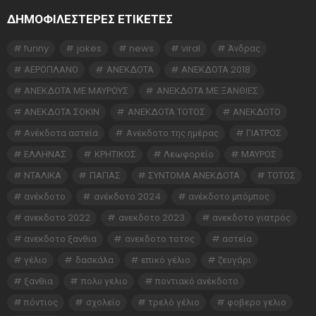
ΔΗΜΟΦΙΛΕΣΤΕΡΕΣ ΕΤΙΚΈΤΕΣ
funny
jokes
news
viral
Άνδρας
ΑΕΡΟΠΛΑΝΟ
ΑΝΕΚΔΟΤΑ
ΑΝΕΚΔΟΤΑ 2018
ΑΝΕΚΔΟΤΑ ΜΕ ΜΑΥΡΟΥΣ
ΑΝΕΚΔΟΤΑ ΜΕ ΞΑΝΘΙΕΣ
ΑΝΕΚΔΟΤΑ ΣΟΚΙΝ
ΑΝΕΚΔΟΤΑ ΤΟΤΟΣ
ΑΝΕΚΔΟΤΟ
Ανέκδοτα αστεία
Ανέκδοτο της ημέρας
ΓΙΑΤΡΟΣ
ΕΛΛΗΝΑΣ
ΚΡΗΤΙΚΟΣ
Λεωφορείο
ΜΑΥΡΟΣ
ΝΤΑΛΙΚΑ
ΠΑΠΑΣ
ΣΥΝΤΟΜΑ ΑΝΕΚΔΟΤΑ
ΤΟΤΟΣ
ανέκδοτο
ανέκδοτο 2024
ανέκδοτο μπόμπος
ανεκδοτο 2022
ανεκδοτο 2023
ανεκδοτο γιατρός
ανεκδοτο ξανθια
ανεκδοτο τοτος
αστεία
γέλιο
δασκάλα
επικό γέλιο
ζευγάρι
ξανθια
πολυ γελιο
ποντιακό ανέκδοτο
πόντιος
σχολείο
τρελό γέλιο
φοβερο γελιο