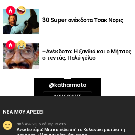
30 Super ανέκδοτα Τσακ Νορις
–Ανέκδοτο: Η ξανθιά και ο Μήτσος
ο τεντάς. Πολύ γέλιο
Bad Request. Error validating access token: Session has expired on
@katharmata
Thursday, 06-Aug-26 13:14:09 PDT. The current time is Thursday, 06-
Aug-26 15:07:26 PDT.
ΑΚΟΛΟΥΘΉΣΤΕ
INSTAGRAM
ΝΕΑ ΜΟΥ ΑΡΕΣΕΙ
από Ανώνυμο κάθαρμα στο
Ανεκδοτάρα: Μια κοπέλα απ’ το Κολωνάκι ρωτάει τη
μαμά της: «Μαμά τι είναι έρωτας;»