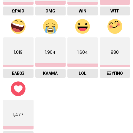
ΩΡΑΙΟ
OMG
WIN
WTF
1,019
1,904
1,604
880
ΕΛΕΟΣ
ΚΛΑΜΑ
LOL
ΈΞΥΠΝΟ
1,477