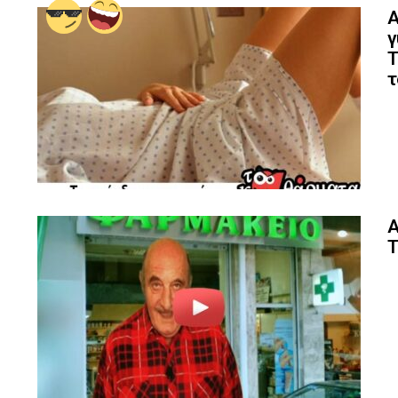
Α
γ
Τ
τ
Α
Τ