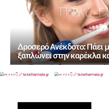
Δροσερό Ανέκδοτο: Πάει μ
ξαπλώνει στην καρέκλα κα