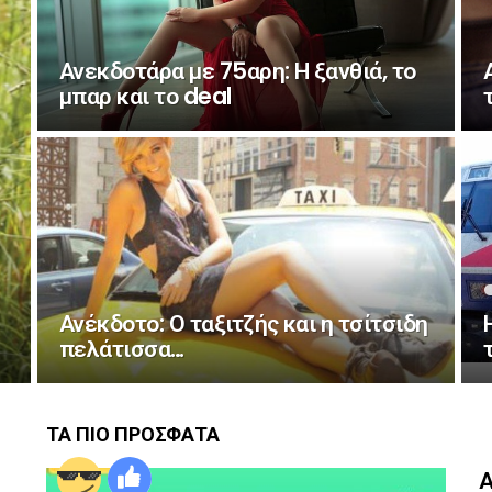
Ανεκδοτάρα με 75αρη: Η ξανθιά, το
μπαρ και το deal
Ανέκδοτο: Ο ταξιτζής και η τσίτσιδη
πελάτισσα…
ΤΑ ΠΙΟ ΠΡΟΣΦΑΤΑ
Α