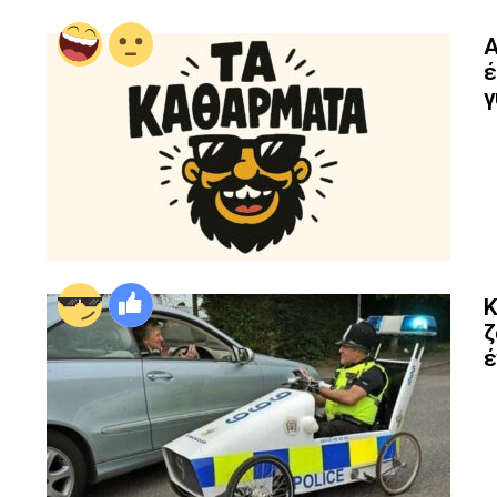
Α
έ
γ
Κ
ζ
έ