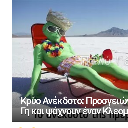
Κρύο Ανέκδοτο: Προσγειών
Γη και ψάχνουν έναν Κλεο