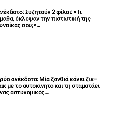
νέκδοτο: Συζητούν 2 φίλοι: «Τι
μαθα, έκλεψαν την πιστωτική της
υναίκας σου;»…
ρύο ανέκδοτο: Μία ξανθιά κάνει ζικ-
ακ με το αυτοκίνητο και τη σταματάει
νας αστυνομικός….