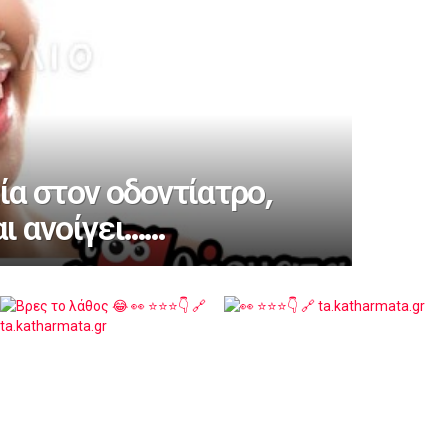
ία στον οδοντίατρο,
ι ανοίγει……