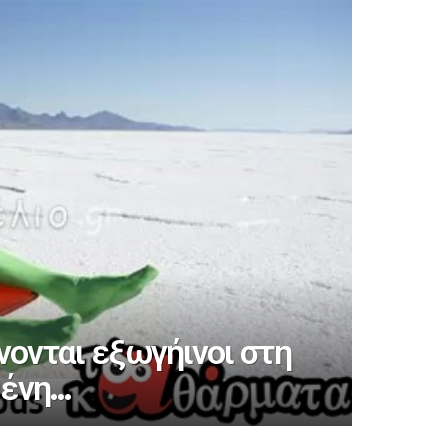
ονται εξωγήινοι στη
μένη…