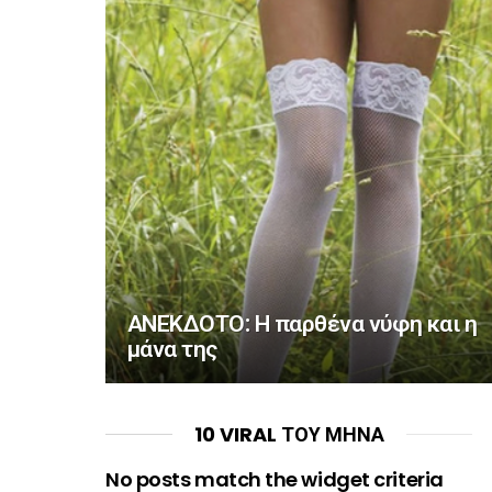
ΑΝΕΚΔΟΤΟ: Η παρθένα νύφη και η
μάνα της
10 VIRAL ΤΟΥ ΜΗΝΑ
No posts match the widget criteria