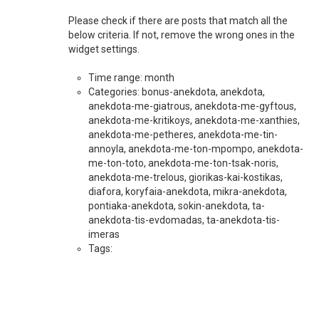
Please check if there are posts that match all the
below criteria. If not, remove the wrong ones in the
widget settings.
Time range: month
Categories: bonus-anekdota, anekdota,
anekdota-me-giatrous, anekdota-me-gyftous,
anekdota-me-kritikoys, anekdota-me-xanthies,
anekdota-me-petheres, anekdota-me-tin-
annoyla, anekdota-me-ton-mpompo, anekdota-
me-ton-toto, anekdota-me-ton-tsak-noris,
anekdota-me-trelous, giorikas-kai-kostikas,
diafora, koryfaia-anekdota, mikra-anekdota,
pontiaka-anekdota, sokin-anekdota, ta-
anekdota-tis-evdomadas, ta-anekdota-tis-
imeras
Tags: