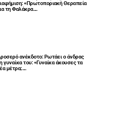
ιαφήμιση: «Πρωτοποριακή Θεραπεία
ια τη Φαλάκρα….
ροσερό ανέκδοτο: Ρωτάει ο άνδρας
η γυναίκα του: «Γυναίκα άκουσες τα
έα μέτρα;….