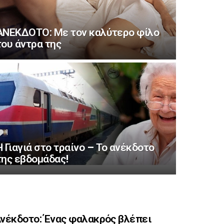
ΑΝΕΚΔΟΤΟ: Με τον καλύτερο φίλο
του άντρα της
1
Comment
Η Γιαγιά στο τραίνο – Το ανέκδοτο
της εβδομάδας!
νέκδοτο: Ένας φαλακρός βλέπει