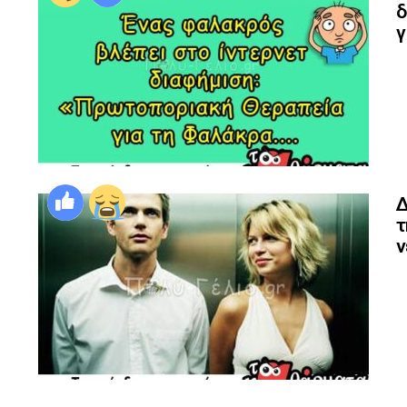
δ
γ
Δ
τ
ν