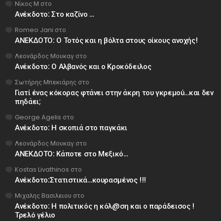
Νίκος Μ
στο
Ανέκδοτο: Στο καζίνο …
Romeo Jani
στο
ΑΝΕΚΔΟΤΟ: Ο Τοτός και η βόλτα στους οίκους ανοχής!
Λεονάρδος Μουκαγ
στο
Ανέκδοτο: Ο Αλβανός και ο Κροκόδειλος
Σωτήρης Μπεκιάρης
στο
Γιατί ένας κόκορας φτάνει στην άκρη του γκρεμού…και δεν
πηδάει;
George Agelis
στο
Ανέκδοτο: Η σκοπιά στο παγκάκι
Λεονάρδος Μουκαγ
στο
ΑΝΕΚΔΟΤΟ: Κάποτε στο Μεξικό…
Kostas Livathinos
στο
Ανέκδοτο:Στατιστικά…κουρασμένος !!!
Μιχαλης Βασιλειου
στο
Ανέκδοτο: Η πολιτικός η κόλ@ση και ο παράδεισος !
Τρελό γέλιο