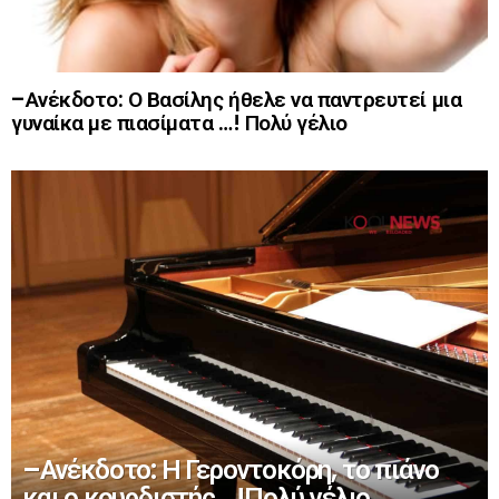
–Ανέκδοτο: Ο Βασίλης ήθελε να παντρευτεί μια
γυναίκα με πιασίματα …! Πολύ γέλιο
–Ανέκδοτο: Η Γεροντοκόρη, το πιάνο
και ο κουρδιστής …!Πολύ γέλιο