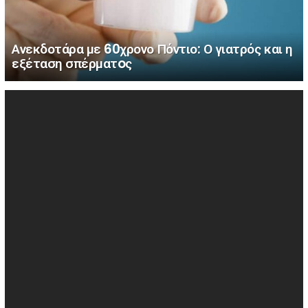
Ανεκδοτάρα με 60χρονο Πόντιο: Ο γιατρός και η
εξέταση σπέρματoς