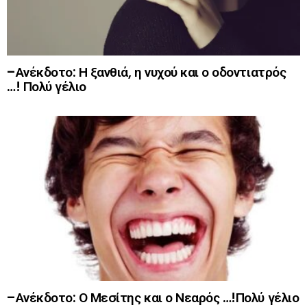
–Ανέκδοτο: Η ξανθιά, η νυχού και ο οδοντιατρός
…! Πολύ γέλιο
–Ανέκδοτο: Ο Μεσίτης και ο Νεαρός …!Πολύ γέλιο