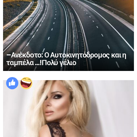
–Ανέκδοτο: Ο Αυτοκινητόδρομος και η
ταμπέλα …!Πολύ γέλιο