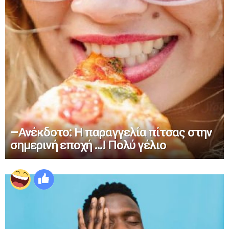
–Ανέκδοτο: Η παραγγελία πίτσας στην
σημερινή εποχή …! Πολύ γέλιο