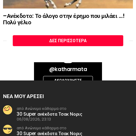
–Ανέκδοτο: Το άλογο στην έρημο που μιλάει …!
Πολύ γέλιο
ΔΕΣ ΠΕΡΙΣΣΌΤΕΡΑ
Bad Request. Error validating access token: Session has expired on
@katharmata
Thursday, 06-Aug-26 13:14:09 PDT. The current time is Thursday, 06-
Aug-26 22:35:49 PDT.
ΑΚΟΛΟΥΘΉΣΤΕ
INSTAGRAM
ΝΕΑ ΜΟΥ ΑΡΕΣΕΙ
από Ανώνυμο κάθαρμα στο
30 Super ανέκδοτα Τσακ Νορις
06/08/2026, 23:13
από Ανώνυμο κάθαρμα στο
30 Super ανέκδοτα Τσακ Νορις