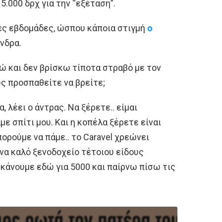
5.000 δρχ για την “εξέταση”.
τές εβδομάδες, ώσπου κάποια στιγμή
ο
νδρα.
 και δεν βρίσκω τίποτα στραβό με τον
ς προσπαθείτε να βρείτε;
 λέει ο άντρας. Να ξέρετε.. είμαι
ε σπίτι μου. Και η κοπέλα ξέρετε είναι
ορούμε να πάμε.. το Caravel χρεώνει
 Ένα καλό ξενοδοχείο τέτοιου είδους
ο κάνουμε εδώ για 5000 και παίρνω πίσω τις