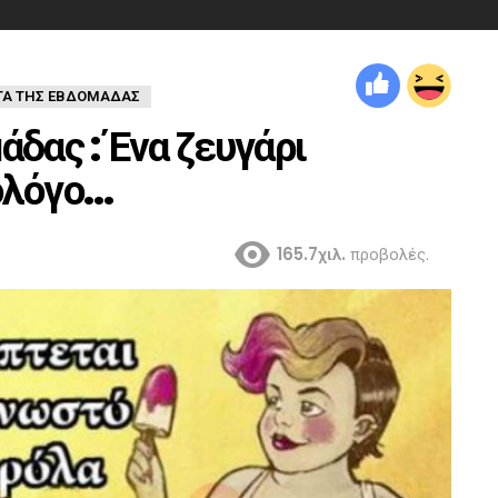
ΤΑ ΤΗΣ ΕΒΔΟΜΑΔΑΣ
άδας : Ένα ζευγάρι
ολόγο…
165.7χιλ.
προβολές.