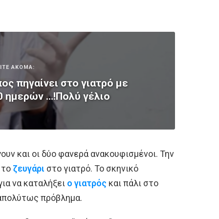
ΙΤΕ ΑΚΟΜΑ:
ος πηγαίνει στο γιατρό με
0 ημερών …!Πολύ γέλιο
ουν και οι δύο φανερά ανακουφισμένοι. Την
 το
ζευγάρι
στο γιατρό. Το σκηνικό
για να καταλήξει
ο γιατρός
και πάλι στο
 απολύτως πρόβλημα.