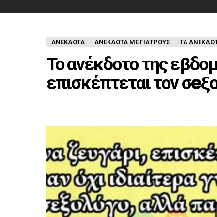
ΑΝΈΚΔΟΤΑ
ΑΝΈΚΔΟΤΑ ΜΕ ΓΙΑΤΡΟΎΣ
ΤΑ ΑΝΕΚΔΟ
Το ανέκδοτο της εβδομ
επισκέπτεται τον σeξ