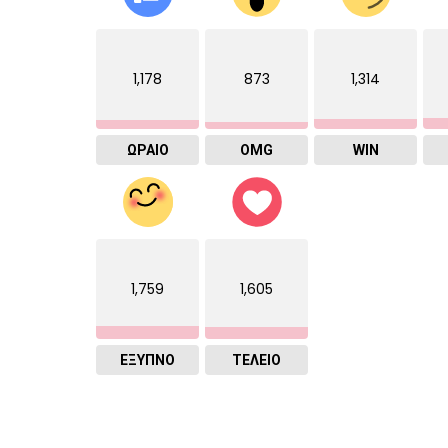
1,178
873
1,314
ΩΡΑΙΟ
OMG
WIN
1,759
1,605
ΈΞΥΠΝΟ
ΤΕΛΕΙΟ