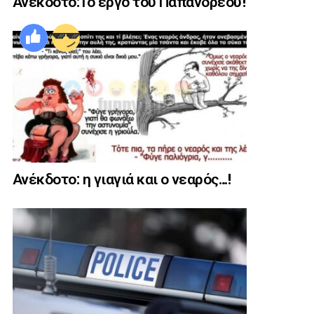
Ανέκδοτο:Το έργο του Παπανδρέου!
Ανέκδοτο: η γιαγιά και ο νεαρός…!