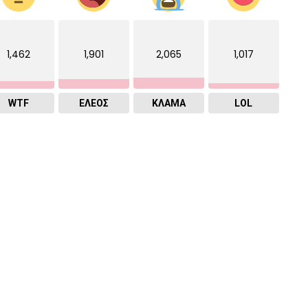
1,462
1,901
2,065
1,017
WTF
ΕΛΕΟΣ
ΚΛΑΜΑ
LOL