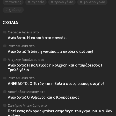
πόντιος
σχολείο
τρελό γέλιο
φοβερο γελιο
χιούμορ
ΣΧΌΛΙΑ
George Agelis
στο
Ανέκδοτο: Η σκοπιά στο παγκάκι
Romeo Jani
στο
Ανέκδοτο: Τι λέει η γυναίκα…τι ακούει ο άνδρας!
Μιχαλης Βασιλειου
στο
Ανέκδοτο: Η πολιτικός η κόλ@ση και ο παράδεισος !
Τρελό γέλιο
Romeo Jani
στο
ΑΝΕΚΔΟΤΟ: Ο Τοτός και η βόλτα στους οίκους ανοχής!
Λεονάρδος Μουκαγ
στο
Ανέκδοτο: Ο Αλβανός και ο Κροκόδειλος
Σωτήρης Μπεκιάρης
στο
Γιατί ένας κόκορας φτάνει στην άκρη του γκρεμού…και δεν
πηδάει;