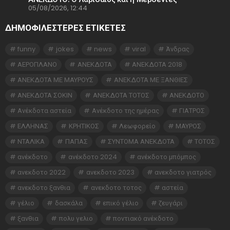
05/08/2026, 12:44
ΔΗΜΟΦΙΛΕΣΤΕΡΕΣ ΕΤΙΚΈΤΕΣ
funny
jokes
news
viral
Άνδρας
ΑΕΡΟΠΛΑΝΟ
ΑΝΕΚΔΟΤΑ
ΑΝΕΚΔΟΤΑ 2018
ΑΝΕΚΔΟΤΑ ΜΕ ΜΑΥΡΟΥΣ
ΑΝΕΚΔΟΤΑ ΜΕ ΞΑΝΘΙΕΣ
ΑΝΕΚΔΟΤΑ ΣΟΚΙΝ
ΑΝΕΚΔΟΤΑ ΤΟΤΟΣ
ΑΝΕΚΔΟΤΟ
Ανέκδοτα αστεία
Ανέκδοτο της ημέρας
ΓΙΑΤΡΟΣ
ΕΛΛΗΝΑΣ
ΚΡΗΤΙΚΟΣ
Λεωφορείο
ΜΑΥΡΟΣ
ΝΤΑΛΙΚΑ
ΠΑΠΑΣ
ΣΥΝΤΟΜΑ ΑΝΕΚΔΟΤΑ
ΤΟΤΟΣ
ανέκδοτο
ανέκδοτο 2024
ανέκδοτο μπόμπος
ανεκδοτο 2022
ανεκδοτο 2023
ανεκδοτο γιατρός
ανεκδοτο ξανθια
ανεκδοτο τοτος
αστεία
γέλιο
δασκάλα
επικό γέλιο
ζευγάρι
ξανθια
πολυ γελιο
ποντιακό ανέκδοτο