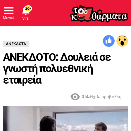
20+
Μενού
Viral
ΑΝΈΚΔΟΤΑ
ΑΝΕΚΔΟΤΟ: Δουλειά σε
γνωστή πολυεθνική
εταιρεία
314.6χιλ.
προβολές.