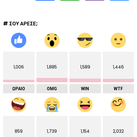
# ΣΟΥ ΑΡΕΣΕ;
1,006
1,885
1,589
1,446
ΩΡΑΙΟ
OMG
WIN
WTF
859
1,739
1,154
2,032