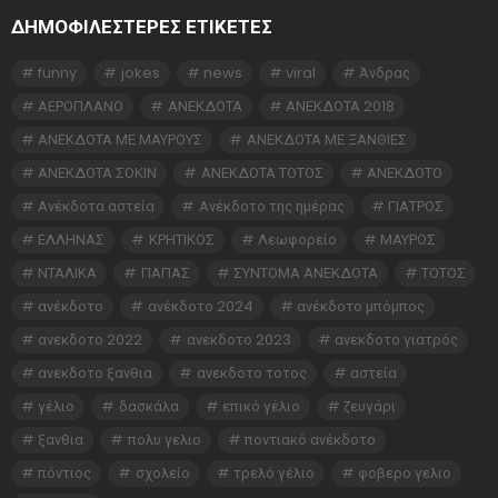
ΔΗΜΟΦΙΛΕΣΤΕΡΕΣ ΕΤΙΚΈΤΕΣ
funny
jokes
news
viral
Άνδρας
ΑΕΡΟΠΛΑΝΟ
ΑΝΕΚΔΟΤΑ
ΑΝΕΚΔΟΤΑ 2018
ΑΝΕΚΔΟΤΑ ΜΕ ΜΑΥΡΟΥΣ
ΑΝΕΚΔΟΤΑ ΜΕ ΞΑΝΘΙΕΣ
ΑΝΕΚΔΟΤΑ ΣΟΚΙΝ
ΑΝΕΚΔΟΤΑ ΤΟΤΟΣ
ΑΝΕΚΔΟΤΟ
Ανέκδοτα αστεία
Ανέκδοτο της ημέρας
ΓΙΑΤΡΟΣ
ΕΛΛΗΝΑΣ
ΚΡΗΤΙΚΟΣ
Λεωφορείο
ΜΑΥΡΟΣ
ΝΤΑΛΙΚΑ
ΠΑΠΑΣ
ΣΥΝΤΟΜΑ ΑΝΕΚΔΟΤΑ
ΤΟΤΟΣ
ανέκδοτο
ανέκδοτο 2024
ανέκδοτο μπόμπος
ανεκδοτο 2022
ανεκδοτο 2023
ανεκδοτο γιατρός
ανεκδοτο ξανθια
ανεκδοτο τοτος
αστεία
γέλιο
δασκάλα
επικό γέλιο
ζευγάρι
ξανθια
πολυ γελιο
ποντιακό ανέκδοτο
πόντιος
σχολείο
τρελό γέλιο
φοβερο γελιο