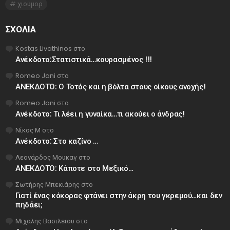
χιούμορ
ΣΧΌΛΙΑ
Kostas Livathinos
στο
Ανέκδοτο:Στατιστικά…κουρασμένος !!!
Romeo Jani
στο
ΑΝΕΚΔΟΤΟ: Ο Τοτός και η βόλτα στους οίκους ανοχής!
Romeo Jani
στο
Ανέκδοτο: Τι λέει η γυναίκα…τι ακούει ο άνδρας!
Νίκος Μ
στο
Ανέκδοτο: Στο καζίνο …
Λεονάρδος Μουκαγ
στο
ΑΝΕΚΔΟΤΟ: Κάποτε στο Μεξικό…
Σωτήρης Μπεκιάρης
στο
Γιατί ένας κόκορας φτάνει στην άκρη του γκρεμού…και δεν
πηδάει;
Μιχαλης Βασιλειου
στο