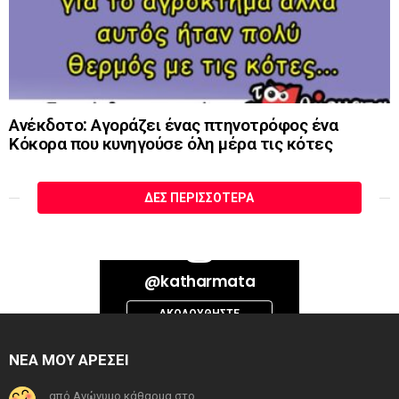
Ανέκδοτο: Αγοράζει ένας πτηνοτρόφος ένα
Κόκορα που κυνηγούσε όλη μέρα τις κότες
ΔΕΣ ΠΕΡΙΣΣΌΤΕΡΑ
Bad Request. Error validating access token: Session has expired on
@katharmata
Thursday, 06-Aug-26 13:14:09 PDT. The current time is Thursday, 06-
Aug-26 18:53:50 PDT.
ΑΚΟΛΟΥΘΉΣΤΕ
INSTAGRAM
ΝΕΑ ΜΟΥ ΑΡΕΣΕΙ
από Ανώνυμο κάθαρμα στο