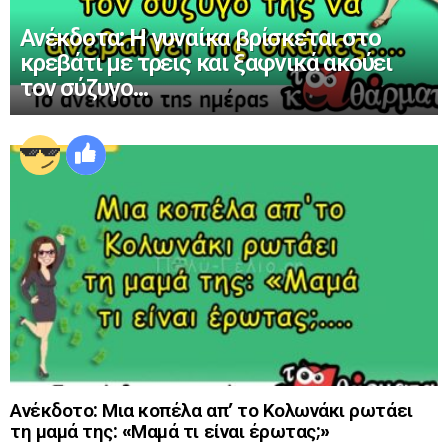
Ανέκδοτα: H γυναίκα βρίσκεται στο
κρεβάτι με τρεις και ξαφνικά ακούει
τον σύζυγο…
Ανέκδοτο: Μια κοπέλα απ’ το Κολωνάκι ρωτάει
τη μαμά της: «Μαμά τι είναι έρωτας;»