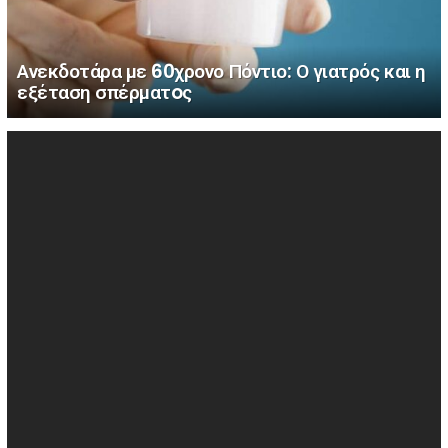
Ανεκδοτάρα με 60χρονο Πόντιο: Ο γιατρός και η
εξέταση σπέρματoς