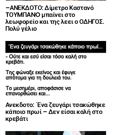
–ΑΝΕΚΔΟΤΟ: Δίμετρο Καστανό
TΟΥMΠANO μπαίνει στο
λεωφορείο και της λεει ο ΟΔΗΓΟΣ.
Πολύ γέλιο
Ανεκδοτο: ΄Ενα ζευγάρι τσακώθηκε
κάποιο πρωί – Δεν είσαι καλή στο
κρεβάτι