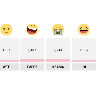
1,168
1,887
1,598
1,006
WTF
ΕΛΕΟΣ
ΚΛΑΜΑ
LOL