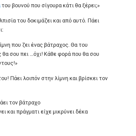
α
του βουνού που σίγουρα κάτι θα ξέρει;»
λπισία του δοκιμάζει και από αυτό. Πάει
ι:
λίμνη που ζει ένας βάτραχος. Θα του
 θα σου πει …όχι! Κάθε φορά που θα σου
ντους!»
ου! Πάει λοιπόν στην λίμνη και βρίσκει τον
άει τον βάτραχο
ει και πράγματι είχε μικρύνει δέκα