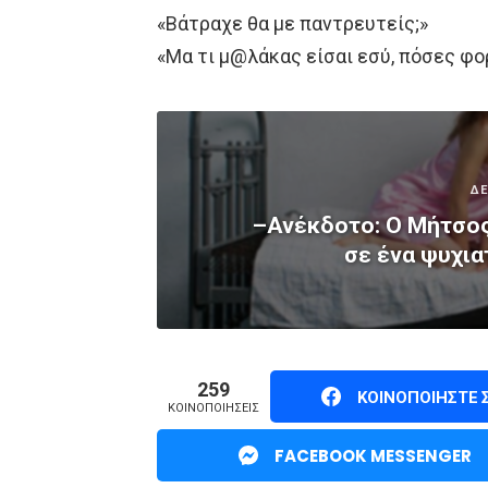
«Βάτραχε θα με παντρευτείς;»
«Μα τι μ@λάκας είσαι εσύ, πόσες φορέ
ΔΕ
–Ανέκδοτο: Ο Μήτσος 
σε ένα ψυχια
259
ΚΟΙΝΟΠΟΙΉΣΤΕ
ΚΟΙΝΟΠΟΙΉΣΕΙΣ
FACEBOOK MESSENGER