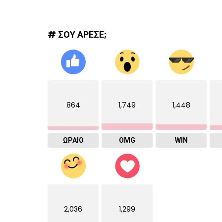
# ΣΟΥ ΑΡΕΣΕ;
864
1,749
1,448
ΩΡΑΙΟ
OMG
WIN
2,036
1,299