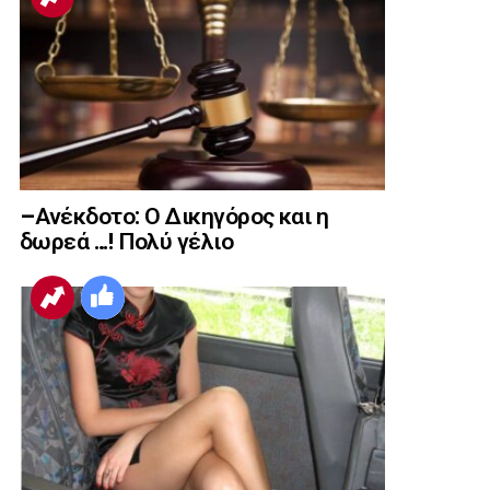
–Ανέκδοτο: Ο Δικηγόρος και η
δωρεά …! Πολύ γέλιο