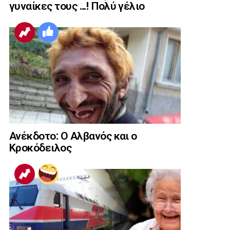
γυναίκες τους …! Πολύ γέλιο
Ανέκδοτο: Ο Αλβανός και ο
Κροκόδειλος