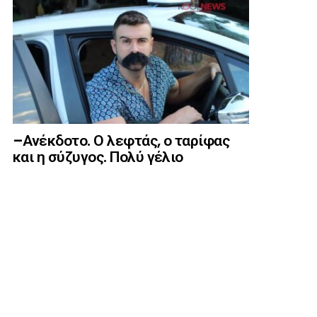
–Ανέκδοτο. Ο λεφτάς, ο ταρίφας
και η σύζυγος. Πολύ γέλιο