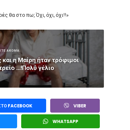
ς θα στο πω; Όχι, όχι, όχι!!»
ΙΤΕ ΑΚΟΜΑ:
και η Μαίρη ήταν τρόφιμοι
τρείο …!Πολύ γέλιο
 ΣΤΟ FACEBOOK
VIBER
WHATSAPP