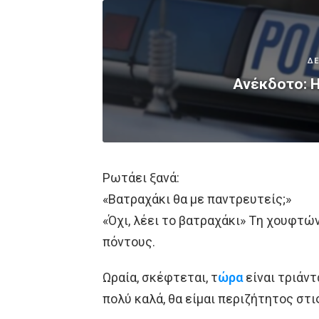
ΔΕ
Ανέκδοτο: Η
Ρωτάει ξανά:
«Βατραχάκι θα με παντρευτείς;»
«Όχι, λέει το βατραχάκι» Tη χουφτών
πόντους.
Ωραία, σκέφτεται, τ
ώρα
είναι τριάντ
πολύ καλά, θα είμαι περιζήτητος στι