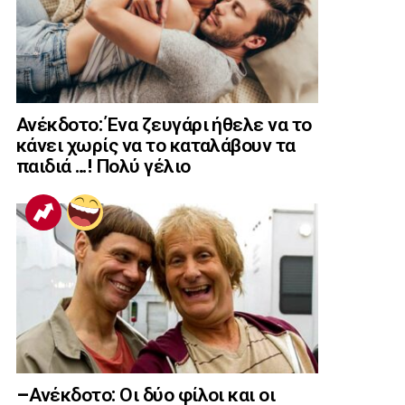
Ανέκδοτο: Ένα ζευγάρι ήθελε να το
κάνει χωρίς να το καταλάβουν τα
παιδιά …! Πολύ γέλιο
–Ανέκδοτο: Οι δύο φίλοι και οι