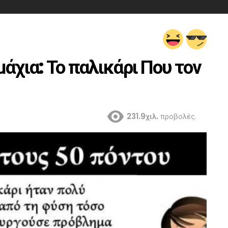
άχια: Το παλικάρι Που τον
231.9χιλ.
προβολές.