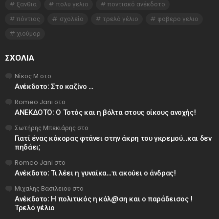
ξανθια
πολυ γελιο
ποντιακό ανέκδοτο
πόντιος
σχολείο
τρελό γέλιο
φοβερο γελιο
χιούμορ
ΣΧΌΛΙΑ
Νίκος Μ
στο
Ανέκδοτο: Στο καζίνο …
Romeo Jani
στο
ΑΝΕΚΔΟΤΟ: Ο Τοτός και η βόλτα στους οίκους ανοχής!
Σωτήρης Μπεκιάρης
στο
Γιατί ένας κόκορας φτάνει στην άκρη του γκρεμού…και δεν
πηδάει;
Romeo Jani
στο
Ανέκδοτο: Τι λέει η γυναίκα…τι ακούει ο άνδρας!
Μιχαλης Βασιλειου
στο
Ανέκδοτο: Η πολιτικός η κόλ@ση και ο παράδεισος !
Τρελό γέλιο