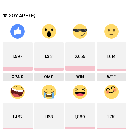
# ΣΟΥ ΑΡΕΣΕ;
1,597
1,313
2,055
1,014
ΩΡΑΙΟ
OMG
WIN
WTF
1,467
1,168
1,889
1,751