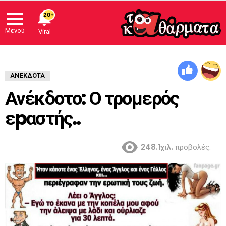
20+
Μενού
Viral
ΑΝΈΚΔΟΤΑ
Ανέκδοτο: Ο τρομερός
εpαστής..
248.1χιλ.
προβολές.