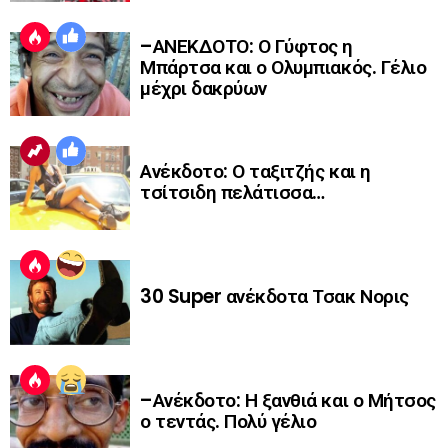
–ΑΝΕΚΔΟΤΟ: Ο Γύφτος η
Μπάρτσα και ο Ολυμπιακός. Γέλιο
μέχρι δακρύων
Ανέκδοτο: Ο ταξιτζής και η
τσίτσιδη πελάτισσα…
30 Super ανέκδοτα Τσακ Νορις
–Ανέκδοτο: Η ξανθιά και ο Μήτσος
ο τεντάς. Πολύ γέλιο