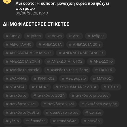
Ανέκδοτο: Η εύπορη, μοναχική κυρία που ψάχνει
σύντροφο
06/08/2026, 15:43
ΔΗΜΟΦΙΛΕΣΤΕΡΕΣ ΕΤΙΚΈΤΕΣ
funny
jokes
news
viral
Άνδρας
ΑΕΡΟΠΛΑΝΟ
ΑΝΕΚΔΟΤΑ
ΑΝΕΚΔΟΤΑ 2018
ΑΝΕΚΔΟΤΑ ΜΕ ΜΑΥΡΟΥΣ
ΑΝΕΚΔΟΤΑ ΜΕ ΞΑΝΘΙΕΣ
ΑΝΕΚΔΟΤΑ ΣΟΚΙΝ
ΑΝΕΚΔΟΤΑ ΤΟΤΟΣ
ΑΝΕΚΔΟΤΟ
Ανέκδοτα αστεία
Ανέκδοτο της ημέρας
ΓΙΑΤΡΟΣ
ΕΛΛΗΝΑΣ
ΚΡΗΤΙΚΟΣ
Λεωφορείο
ΜΑΥΡΟΣ
ΝΤΑΛΙΚΑ
ΠΑΠΑΣ
ΣΥΝΤΟΜΑ ΑΝΕΚΔΟΤΑ
ΤΟΤΟΣ
ανέκδοτο
ανέκδοτο 2024
ανέκδοτο μπόμπος
ανεκδοτο 2022
ανεκδοτο 2023
ανεκδοτο γιατρός
ανεκδοτο ξανθια
ανεκδοτο τοτος
αστεία
γέλιο
δασκάλα
επικό γέλιο
ζευγάρι