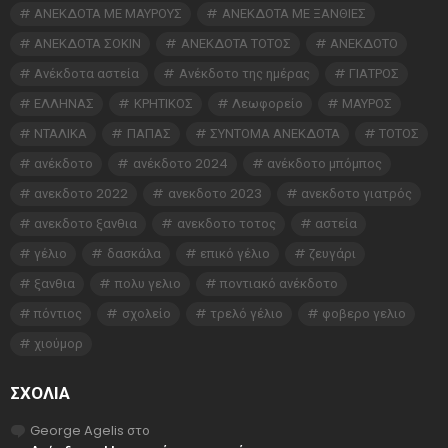
ΑΝΕΚΔΟΤΑ ΜΕ ΜΑΥΡΟΥΣ
ΑΝΕΚΔΟΤΑ ΜΕ ΞΑΝΘΙΕΣ
ΑΝΕΚΔΟΤΑ ΣΟΚΙΝ
ΑΝΕΚΔΟΤΑ ΤΟΤΟΣ
ΑΝΕΚΔΟΤΟ
Ανέκδοτα αστεία
Ανέκδοτο της ημέρας
ΓΙΑΤΡΟΣ
ΕΛΛΗΝΑΣ
ΚΡΗΤΙΚΟΣ
Λεωφορείο
ΜΑΥΡΟΣ
ΝΤΑΛΙΚΑ
ΠΑΠΑΣ
ΣΥΝΤΟΜΑ ΑΝΕΚΔΟΤΑ
ΤΟΤΟΣ
ανέκδοτο
ανέκδοτο 2024
ανέκδοτο μπόμπος
ανεκδοτο 2022
ανεκδοτο 2023
ανεκδοτο γιατρός
ανεκδοτο ξανθια
ανεκδοτο τοτος
αστεία
γέλιο
δασκάλα
επικό γέλιο
ζευγάρι
ξανθια
πολυ γελιο
ποντιακό ανέκδοτο
πόντιος
σχολείο
τρελό γέλιο
φοβερο γελιο
χιούμορ
ΣΧΌΛΙΑ
George Agelis
στο