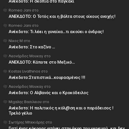
Ανέκδοτο: Η σκοπιά στο παγκάκι
Romeo Jani
στο
ΑΝΕΚΔΟΤΟ: Ο Τοτός και η βόλτα στους οίκους ανοχής!
Romeo Jani
στο
Ανέκδοτο: Τι λέει η γυναίκα…τι ακούει ο άνδρας!
Νίκος Μ
στο
Ανέκδοτο: Στο καζίνο …
Λεονάρδος Μουκαγ
στο
ΑΝΕΚΔΟΤΟ: Κάποτε στο Μεξικό…
Kostas Livathinos
στο
Ανέκδοτο:Στατιστικά…κουρασμένος !!!
Λεονάρδος Μουκαγ
στο
Ανέκδοτο: Ο Αλβανός και ο Κροκόδειλος
Μιχαλης Βασιλειου
στο
Ανέκδοτο: Η πολιτικός η κόλ@ση και ο παράδεισος !
Τρελό γέλιο
Σωτήρης Μπεκιάρης
στο
Γιατί ένας κόκορας φτάνει στην άκρη του γκρεμού…και δεν