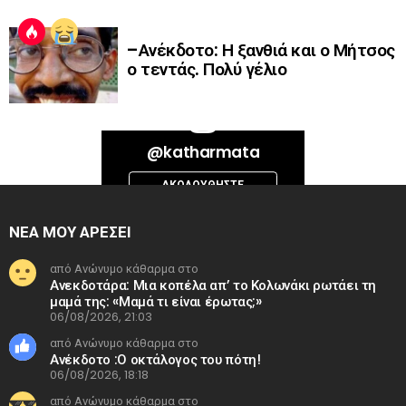
–Ανέκδοτο: Η ξανθιά και ο Μήτσος
ο τεντάς. Πολύ γέλιο
Bad Request. Error validating access token: Session has expired on
@katharmata
Thursday, 06-Aug-26 13:14:09 PDT. The current time is Thursday, 06-
Aug-26 14:58:40 PDT.
ΑΚΟΛΟΥΘΉΣΤΕ
INSTAGRAM
ΝΕΑ ΜΟΥ ΑΡΕΣΕΙ
από Ανώνυμο κάθαρμα στο
Ανεκδοτάρα: Μια κοπέλα απ’ το Κολωνάκι ρωτάει τη
μαμά της: «Μαμά τι είναι έρωτας;»
06/08/2026, 21:03
από Ανώνυμο κάθαρμα στο
Ανέκδοτο :Ο οκτάλογος του πότη!
06/08/2026, 18:18
από Ανώνυμο κάθαρμα στο