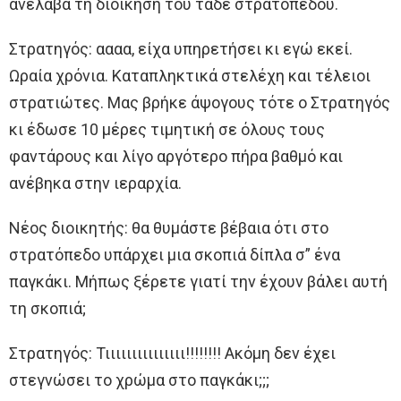
ανέλαβα τη διοίκηση του τάδε στρατοπέδου.
Στρατηγός: αααα, είχα υπηρετήσει κι εγώ εκεί.
Ωραία χρόνια. Καταπληκτικά στελέχη και τέλειοι
στρατιώτες. Μας βρήκε άψογους τότε ο Στρατηγός
κι έδωσε 10 μέρες τιμητική σε όλους τους
φαντάρους και λίγο αργότερο πήρα βαθμό και
ανέβηκα στην ιεραρχία.
Νέος διοικητής: θα θυμάστε βέβαια ότι στο
στρατόπεδο υπάρχει μια σκοπιά δίπλα σ” ένα
παγκάκι. Μήπως ξέρετε γιατί την έχουν βάλει αυτή
τη σκοπιά;
Στρατηγός: Τιιιιιιιιιιιιιιι!!!!!!!! Ακόμη δεν έχει
στεγνώσει το χρώμα στο παγκάκι;;;