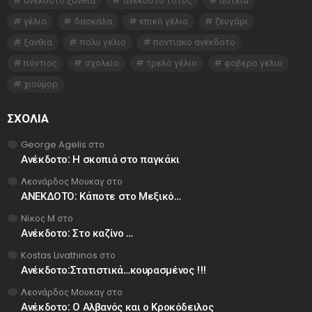
ανεκδοτο ξανθια
ανεκδοτο τοτος
αστεία
γέλιο
δασκάλα
επικό γέλιο
ζευγάρι
ξανθια
πολυ γελιο
ποντιακό ανέκδοτο
πόντιος
σχολείο
τρελό γέλιο
φοβερο γελιο
χιούμορ
ΣΧΌΛΙΑ
George Agelis
στο
Ανέκδοτο: Η σκοπιά στο παγκάκι
Λεονάρδος Μουκαγ
στο
ΑΝΕΚΔΟΤΟ: Κάποτε στο Μεξικό…
Νίκος Μ
στο
Ανέκδοτο: Στο καζίνο …
Kostas Livathinos
στο
Ανέκδοτο:Στατιστικά…κουρασμένος !!!
Λεονάρδος Μουκαγ
στο
Ανέκδοτο: Ο Αλβανός και ο Κροκόδειλος