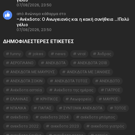
07/08/2026, 23:50
από Ανώνυμο κάθαρμα στο
–Ανέκδοτο: Ο Ανωγειανός και η κακή συνήθεια …!Πολύ
γέλιο
07/08/2026, 23:50
ΔΗΜΟΦΙΛΕΣΤΕΡΕΣ ΕΤΙΚΈΤΕΣ
funny
jokes
news
viral
Άνδρας
ΑΕΡΟΠΛΑΝΟ
ΑΝΕΚΔΟΤΑ
ΑΝΕΚΔΟΤΑ 2018
ΑΝΕΚΔΟΤΑ ΜΕ ΜΑΥΡΟΥΣ
ΑΝΕΚΔΟΤΑ ΜΕ ΞΑΝΘΙΕΣ
ΑΝΕΚΔΟΤΑ ΣΟΚΙΝ
ΑΝΕΚΔΟΤΑ ΤΟΤΟΣ
ΑΝΕΚΔΟΤΟ
Ανέκδοτα αστεία
Ανέκδοτο της ημέρας
ΓΙΑΤΡΟΣ
ΕΛΛΗΝΑΣ
ΚΡΗΤΙΚΟΣ
Λεωφορείο
ΜΑΥΡΟΣ
ΝΤΑΛΙΚΑ
ΠΑΠΑΣ
ΣΥΝΤΟΜΑ ΑΝΕΚΔΟΤΑ
ΤΟΤΟΣ
ανέκδοτο
ανέκδοτο 2024
ανέκδοτο μπόμπος
ανεκδοτο 2022
ανεκδοτο 2023
ανεκδοτο γιατρός