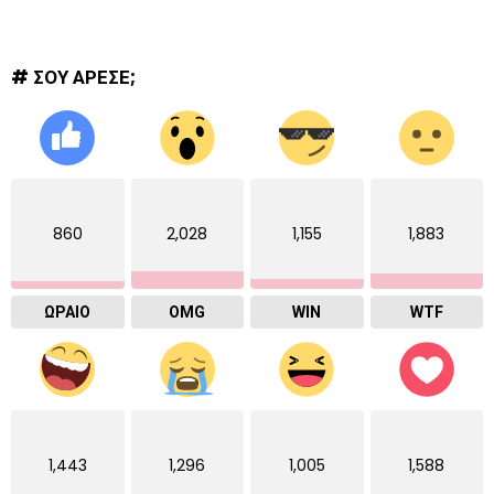
# ΣΟΥ ΑΡΕΣΕ;
860
2,028
1,155
1,883
ΩΡΑΙΟ
OMG
WIN
WTF
1,443
1,296
1,005
1,588