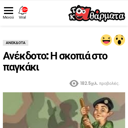
20+
Viral
Μενού
ΑΝΈΚΔΟΤΑ
Ανέκδοτο: Η σκοπιά στο
παγκάκι
182.5χιλ.
προβολές.