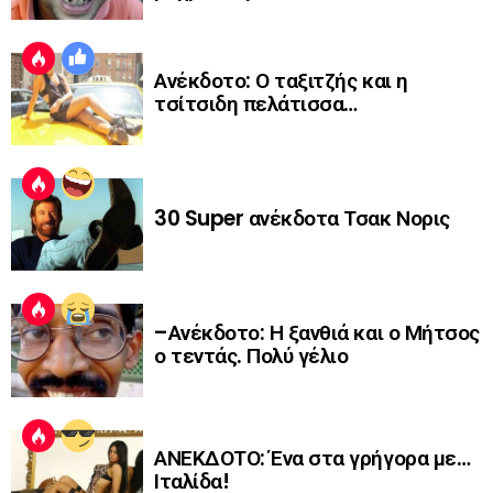
Ανέκδοτο: Ο ταξιτζής και η
τσίτσιδη πελάτισσα…
30 Super ανέκδοτα Τσακ Νορις
–Ανέκδοτο: Η ξανθιά και ο Μήτσος
ο τεντάς. Πολύ γέλιο
ΑΝΕΚΔΟΤΟ: Ένα στα γρήγορα με…
Ιταλίδα!