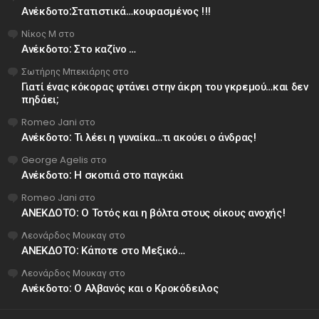
Ανέκδοτο:Στατιστικά…κουρασμένος !!!
Νίκος Μ
στο
Ανέκδοτο: Στο καζίνο …
Σωτήρης Μπεκιάρης
στο
Γιατί ένας κόκορας φτάνει στην άκρη του γκρεμού…και δεν
πηδάει;
Romeo Jani
στο
Ανέκδοτο: Τι λέει η γυναίκα…τι ακούει ο άνδρας!
George Agelis
στο
Ανέκδοτο: Η σκοπιά στο παγκάκι
Romeo Jani
στο
ΑΝΕΚΔΟΤΟ: Ο Τοτός και η βόλτα στους οίκους ανοχής!
Λεονάρδος Μουκαγ
στο
ΑΝΕΚΔΟΤΟ: Κάποτε στο Μεξικό…
Λεονάρδος Μουκαγ
στο
Ανέκδοτο: Ο Αλβανός και ο Κροκόδειλος