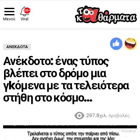
20+
Viral
Μενού
ΑΝΈΚΔΟΤΑ
Ανέκδοτο: ένας τύπος
βλέπει στο δρόμο μια
γkόμενα με τα τελειότερα
στήθη στο κόσμο…
297.8χιλ.
προβολές.