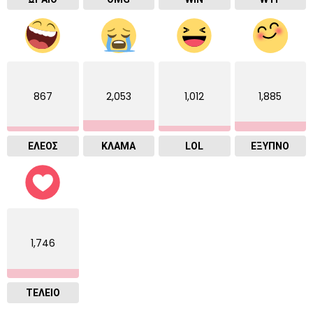
867
2,053
1,012
1,885
ΕΛΕΟΣ
ΚΛΑΜΑ
LOL
ΈΞΥΠΝΟ
1,746
ΤΕΛΕΙΟ