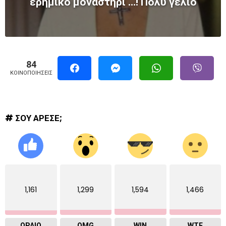
ερημικό μοναστήρι …! Πολύ γέλιο
84
ΚΟΙΝΟΠΟΙΉΣΕΙΣ
# ΣΟΥ ΑΡΕΣΕ;
1,161
1,299
1,594
1,466
ΩΡΑΙΟ
OMG
WIN
WTF