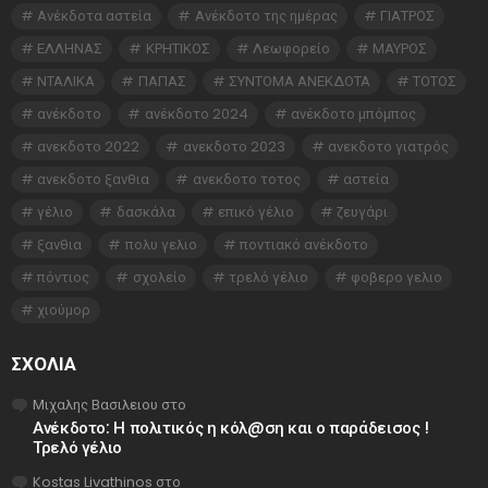
Ανέκδοτα αστεία
Ανέκδοτο της ημέρας
ΓΙΑΤΡΟΣ
ΕΛΛΗΝΑΣ
ΚΡΗΤΙΚΟΣ
Λεωφορείο
ΜΑΥΡΟΣ
ΝΤΑΛΙΚΑ
ΠΑΠΑΣ
ΣΥΝΤΟΜΑ ΑΝΕΚΔΟΤΑ
ΤΟΤΟΣ
ανέκδοτο
ανέκδοτο 2024
ανέκδοτο μπόμπος
ανεκδοτο 2022
ανεκδοτο 2023
ανεκδοτο γιατρός
ανεκδοτο ξανθια
ανεκδοτο τοτος
αστεία
γέλιο
δασκάλα
επικό γέλιο
ζευγάρι
ξανθια
πολυ γελιο
ποντιακό ανέκδοτο
πόντιος
σχολείο
τρελό γέλιο
φοβερο γελιο
χιούμορ
ΣΧΌΛΙΑ
Μιχαλης Βασιλειου
στο
Ανέκδοτο: Η πολιτικός η κόλ@ση και ο παράδεισος !
Τρελό γέλιο
Kostas Livathinos
στο