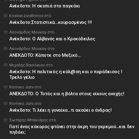
Ανέκδοτο: Η σκοπιά στο παγκάκι
Kostas Livathinos
στο
Ανέκδοτο:Στατιστικά…κουρασμένος !!!
Λεονάρδος Μουκαγ
στο
Ανέκδοτο: Ο Αλβανός και ο Κροκόδειλος
Λεονάρδος Μουκαγ
στο
ΑΝΕΚΔΟΤΟ: Κάποτε στο Μεξικό…
Μιχαλης Βασιλειου
στο
Ανέκδοτο: Η πολιτικός η κόλ@ση και ο παράδεισος !
Τρελό γέλιο
Romeo Jani
στο
ΑΝΕΚΔΟΤΟ: Ο Τοτός και η βόλτα στους οίκους ανοχής!
Romeo Jani
στο
Ανέκδοτο: Τι λέει η γυναίκα…τι ακούει ο άνδρας!
Σωτήρης Μπεκιάρης
στο
Γιατί ένας κόκορας φτάνει στην άκρη του γκρεμού…και δεν
πηδάει;