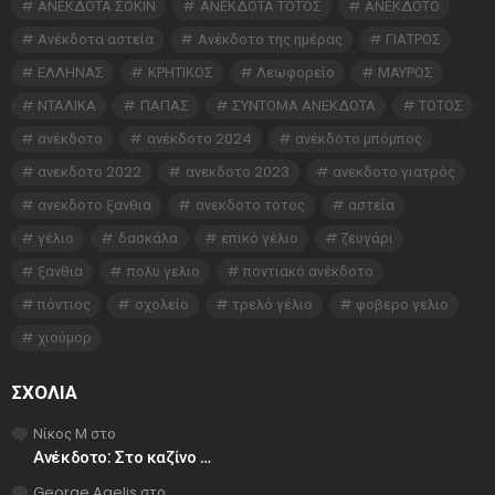
ΑΝΕΚΔΟΤΑ ΣΟΚΙΝ
ΑΝΕΚΔΟΤΑ ΤΟΤΟΣ
ΑΝΕΚΔΟΤΟ
Ανέκδοτα αστεία
Ανέκδοτο της ημέρας
ΓΙΑΤΡΟΣ
ΕΛΛΗΝΑΣ
ΚΡΗΤΙΚΟΣ
Λεωφορείο
ΜΑΥΡΟΣ
ΝΤΑΛΙΚΑ
ΠΑΠΑΣ
ΣΥΝΤΟΜΑ ΑΝΕΚΔΟΤΑ
ΤΟΤΟΣ
ανέκδοτο
ανέκδοτο 2024
ανέκδοτο μπόμπος
ανεκδοτο 2022
ανεκδοτο 2023
ανεκδοτο γιατρός
ανεκδοτο ξανθια
ανεκδοτο τοτος
αστεία
γέλιο
δασκάλα
επικό γέλιο
ζευγάρι
ξανθια
πολυ γελιο
ποντιακό ανέκδοτο
πόντιος
σχολείο
τρελό γέλιο
φοβερο γελιο
χιούμορ
ΣΧΌΛΙΑ
Νίκος Μ
στο
Ανέκδοτο: Στο καζίνο …
George Agelis
στο