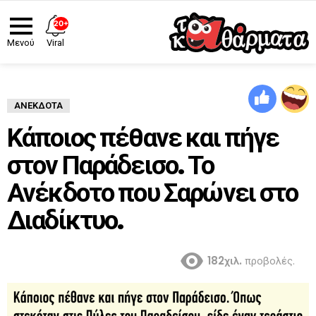
20+
Viral
Μενού
ΑΝΈΚΔΟΤΑ
Κάποιος πέθανε και πήγε
στον Παράδεισο‌‌. Το
Ανέκδοτο που Σαρώνει στο
Διαδίκτυο.
182χιλ.
προβολές.