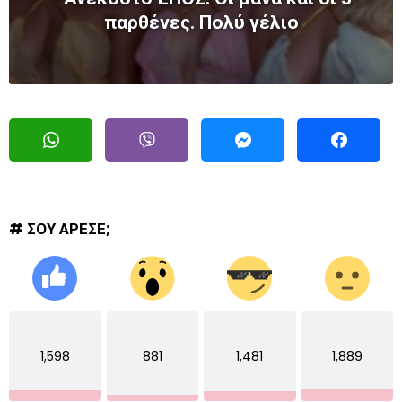
παρθένες. Πολύ γέλιο
# ΣΟΥ ΑΡΕΣΕ;
1,598
881
1,481
1,889