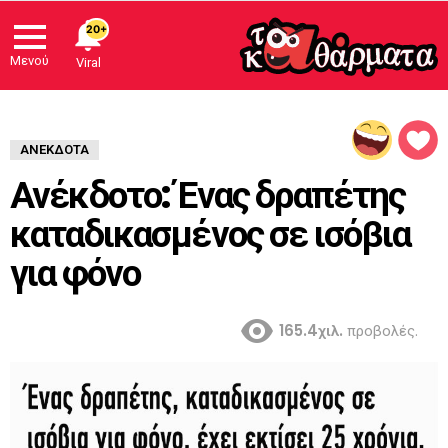
20+
Μενού
Viral
ΑΝΈΚΔΟΤΑ
Ανέκδοτο: Ένας δραπέτης
καταδικασμένος σε ισόβια
για φόνο
165.4χιλ.
προβολές.