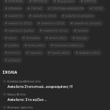
ΕΛΛΗΝΑΣ
ΚΡΗΤΙΚΟΣ
Λεωφορείο
ΜΑΥΡΟΣ
ΝΤΑΛΙΚΑ
ΠΑΠΑΣ
ΣΥΝΤΟΜΑ ΑΝΕΚΔΟΤΑ
ΤΟΤΟΣ
ανέκδοτο
ανέκδοτο 2024
ανέκδοτο μπόμπος
ανεκδοτο 2022
ανεκδοτο 2023
ανεκδοτο γιατρός
ανεκδοτο ξανθια
ανεκδοτο τοτος
αστεία
γέλιο
δασκάλα
επικό γέλιο
ζευγάρι
ξανθια
πολυ γελιο
ποντιακό ανέκδοτο
πόντιος
σχολείο
τρελό γέλιο
φοβερο γελιο
χιούμορ
ΣΧΌΛΙΑ
Kostas Livathinos
στο
Ανέκδοτο:Στατιστικά…κουρασμένος !!!
Νίκος Μ
στο
Ανέκδοτο: Στο καζίνο …
Romeo Jani
στο