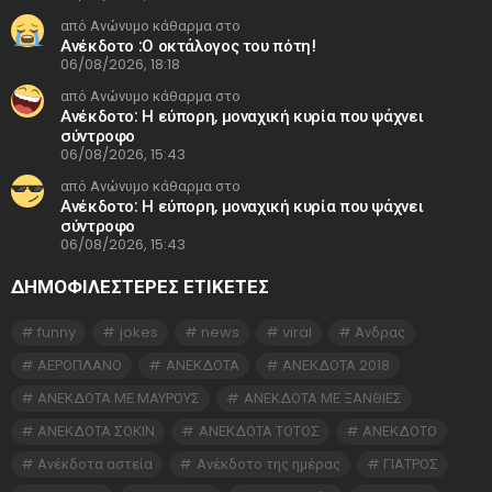
από Ανώνυμο κάθαρμα στο
Ανέκδοτο :Ο οκτάλογος του πότη!
06/08/2026, 18:18
από Ανώνυμο κάθαρμα στο
Ανέκδοτο: Η εύπορη, μοναχική κυρία που ψάχνει
σύντροφο
06/08/2026, 15:43
από Ανώνυμο κάθαρμα στο
Ανέκδοτο: Η εύπορη, μοναχική κυρία που ψάχνει
σύντροφο
06/08/2026, 15:43
ΔΗΜΟΦΙΛΕΣΤΕΡΕΣ ΕΤΙΚΈΤΕΣ
funny
jokes
news
viral
Άνδρας
ΑΕΡΟΠΛΑΝΟ
ΑΝΕΚΔΟΤΑ
ΑΝΕΚΔΟΤΑ 2018
ΑΝΕΚΔΟΤΑ ΜΕ ΜΑΥΡΟΥΣ
ΑΝΕΚΔΟΤΑ ΜΕ ΞΑΝΘΙΕΣ
ΑΝΕΚΔΟΤΑ ΣΟΚΙΝ
ΑΝΕΚΔΟΤΑ ΤΟΤΟΣ
ΑΝΕΚΔΟΤΟ
Ανέκδοτα αστεία
Ανέκδοτο της ημέρας
ΓΙΑΤΡΟΣ