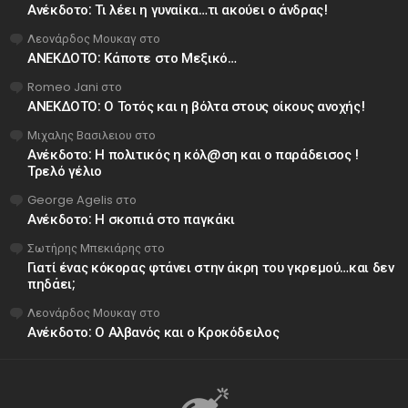
Ανέκδοτο: Τι λέει η γυναίκα…τι ακούει ο άνδρας!
Λεονάρδος Μουκαγ
στο
ΑΝΕΚΔΟΤΟ: Κάποτε στο Μεξικό…
Romeo Jani
στο
ΑΝΕΚΔΟΤΟ: Ο Τοτός και η βόλτα στους οίκους ανοχής!
Μιχαλης Βασιλειου
στο
Ανέκδοτο: Η πολιτικός η κόλ@ση και ο παράδεισος !
Τρελό γέλιο
George Agelis
στο
Ανέκδοτο: Η σκοπιά στο παγκάκι
Σωτήρης Μπεκιάρης
στο
Γιατί ένας κόκορας φτάνει στην άκρη του γκρεμού…και δεν
πηδάει;
Λεονάρδος Μουκαγ
στο
Ανέκδοτο: Ο Αλβανός και ο Κροκόδειλος