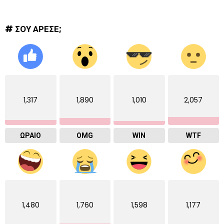
# ΣΟΥ ΑΡΕΣΕ;
1,317
1,890
1,010
2,057
ΩΡΑΙΟ
OMG
WIN
WTF
1,480
1,760
1,598
1,177