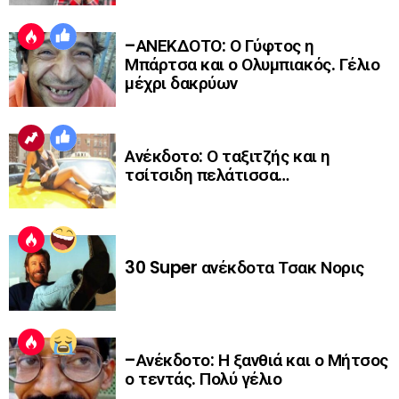
–ΑΝΕΚΔΟΤΟ: Ο Γύφτος η
Μπάρτσα και ο Ολυμπιακός. Γέλιο
μέχρι δακρύων
Ανέκδοτο: Ο ταξιτζής και η
τσίτσιδη πελάτισσα…
30 Super ανέκδοτα Τσακ Νορις
–Ανέκδοτο: Η ξανθιά και ο Μήτσος
ο τεντάς. Πολύ γέλιο