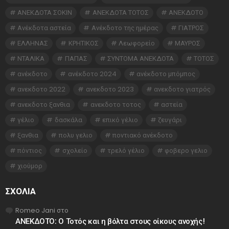
ΑΝΕΚΔΟΤΑ ΣΟΚΙΝ
ΑΝΕΚΔΟΤΑ ΤΟΤΟΣ
ΑΝΕΚΔΟΤΟ
Ανέκδοτα αστεία
Ανέκδοτο της ημέρας
ΓΙΑΤΡΟΣ
ΕΛΛΗΝΑΣ
ΚΡΗΤΙΚΟΣ
Λεωφορείο
ΜΑΥΡΟΣ
ΝΤΑΛΙΚΑ
ΠΑΠΑΣ
ΣΥΝΤΟΜΑ ΑΝΕΚΔΟΤΑ
ΤΟΤΟΣ
ανέκδοτο
ανέκδοτο 2024
ανέκδοτο μπόμπος
ανεκδοτο 2022
ανεκδοτο 2023
ανεκδοτο γιατρός
ανεκδοτο ξανθια
ανεκδοτο τοτος
αστεία
γέλιο
δασκάλα
επικό γέλιο
ζευγάρι
ξανθια
πολυ γελιο
ποντιακό ανέκδοτο
πόντιος
σχολείο
τρελό γέλιο
φοβερο γελιο
χιούμορ
ΣΧΌΛΙΑ
Romeo Jani
στο
ΑΝΕΚΔΟΤΟ: Ο Τοτός και η βόλτα στους οίκους ανοχής!