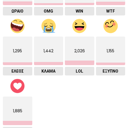
ΩΡΑΙΟ
OMG
WIN
WTF
1,295
1,442
2,026
1,155
ΕΛΕΟΣ
ΚΛΑΜΑ
LOL
ΈΞΥΠΝΟ
1,885