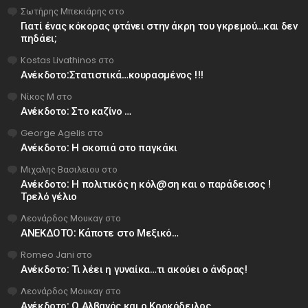
Σωτήρης Μπεκιάρης
στο
Γιατί ένας κόκορας φτάνει στην άκρη του γκρεμού…και δεν
πηδάει;
Kostas Livathinos
στο
Ανέκδοτο:Στατιστικά…κουρασμένος !!!
Νίκος Μ
στο
Ανέκδοτο: Στο καζίνο …
George Agelis
στο
Ανέκδοτο: Η σκοπιά στο παγκάκι
Μιχαλης Βασιλειου
στο
Ανέκδοτο: Η πολιτικός η κόλ@ση και ο παράδεισος !
Τρελό γέλιο
Λεονάρδος Μουκαγ
στο
ΑΝΕΚΔΟΤΟ: Κάποτε στο Μεξικό…
Romeo Jani
στο
Ανέκδοτο: Τι λέει η γυναίκα…τι ακούει ο άνδρας!
Λεονάρδος Μουκαγ
στο
Ανέκδοτο: Ο Αλβανός και ο Κροκόδειλος