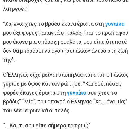
λατρεύει”.
“Χα, εγώ χτες το βράδυ έκανα έρωτα στη
γυναίκα
μου έξι φορές”, απαντά ο Ιταλός, “και το πρωί αφού
μου έκανε μια υπέροχη ομελέτα, μου είπε ότι ποτέ
δεν θα μπορέσει να αγαπήσει άλλον άντρα στη ζωή
της”.
Ο Έλληνας είχε μείνει σιωπηλός και έτσι, ο Γάλλος
γύρισε με ύφος και τον ρώτησε: “Και εσύ, πόσες
φορές έκανες έρωτα στη
γυναίκα
σου χτες το
βράδυ;” “Μία”, του απαντά ο Έλληνας “Χα, μόνο μία;”
του λέει ειρωνικά ο Ιταλός.
“… Και τι σου είπε σήμερα το πρωί;”