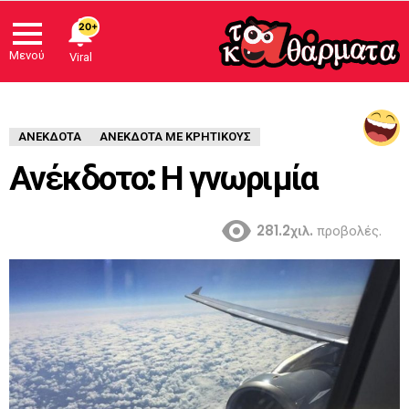
20+
Μενού
Viral
ΑΝΈΚΔΟΤΑ
ΑΝΕΚΔΟΤΑ ΜΕ ΚΡΗΤΙΚΟΥΣ
Ανέκδοτο: Η γνωριμία
281.2χιλ.
προβολές.