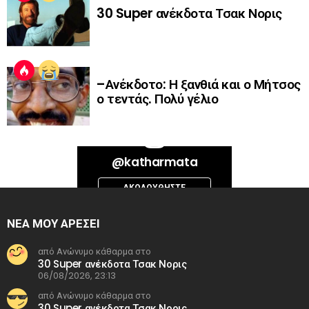
30 Super ανέκδοτα Τσακ Νορις
–Ανέκδοτο: Η ξανθιά και ο Μήτσος
ο τεντάς. Πολύ γέλιο
Bad Request. Error validating access token: Session has expired on
@katharmata
Thursday, 06-Aug-26 13:14:09 PDT. The current time is Friday, 07-Aug-
26 06:17:44 PDT.
ΑΚΟΛΟΥΘΉΣΤΕ
INSTAGRAM
ΝΕΑ ΜΟΥ ΑΡΕΣΕΙ
από Ανώνυμο κάθαρμα στο
30 Super ανέκδοτα Τσακ Νορις
06/08/2026, 23:13
από Ανώνυμο κάθαρμα στο
30 Super ανέκδοτα Τσακ Νορις