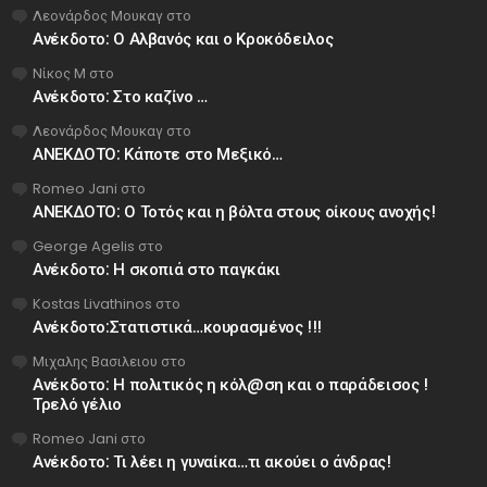
Λεονάρδος Μουκαγ
στο
Ανέκδοτο: Ο Αλβανός και ο Κροκόδειλος
Νίκος Μ
στο
Ανέκδοτο: Στο καζίνο …
Λεονάρδος Μουκαγ
στο
ΑΝΕΚΔΟΤΟ: Κάποτε στο Μεξικό…
Romeo Jani
στο
ΑΝΕΚΔΟΤΟ: Ο Τοτός και η βόλτα στους οίκους ανοχής!
George Agelis
στο
Ανέκδοτο: Η σκοπιά στο παγκάκι
Kostas Livathinos
στο
Ανέκδοτο:Στατιστικά…κουρασμένος !!!
Μιχαλης Βασιλειου
στο
Ανέκδοτο: Η πολιτικός η κόλ@ση και ο παράδεισος !
Τρελό γέλιο
Romeo Jani
στο
Ανέκδοτο: Τι λέει η γυναίκα…τι ακούει ο άνδρας!