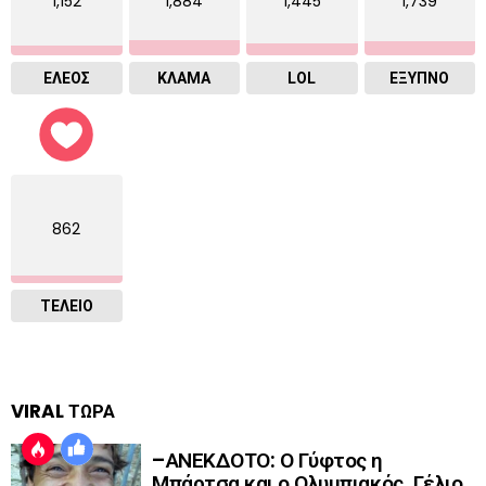
1,152
1,884
1,445
1,739
ΕΛΕΟΣ
ΚΛΑΜΑ
LOL
ΈΞΥΠΝΟ
862
ΤΕΛΕΙΟ
VIRAL ΤΩΡΑ
–ΑΝΕΚΔΟΤΟ: Ο Γύφτος η
Μπάρτσα και ο Ολυμπιακός. Γέλιο