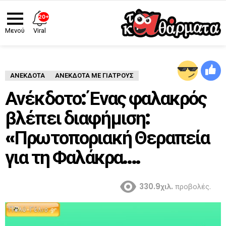
20+
Viral
Μενού
ΑΝΈΚΔΟΤΑ
ΑΝΈΚΔΟΤΑ ΜΕ ΓΙΑΤΡΟΎΣ
Ανέκδοτο: Ένας φαλακρός
βλέπει διαφήμιση:
«Πρωτοποριακή Θεραπεία
για τη Φαλάκρα….
330.9χιλ.
προβολές.