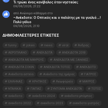
Τι τρώει ένας κανίβαλος όταν νηστεύει;
09/08/2026, 21:22
από Ανώνυμο κάθαρμα στο
–Ανέκδοτο: Ο Οπτικός και ο πελάτης με τα γυαλιά …!
Πολύ γέλιο
09/08/2026, 21:10
ΔΗΜΟΦΙΛΕΣΤΕΡΕΣ ΕΤΙΚΈΤΕΣ
funny
jokes
news
viral
Άνδρας
ΑΕΡΟΠΛΑΝΟ
ΑΝΕΚΔΟΤΑ
ΑΝΕΚΔΟΤΑ 2018
ΑΝΕΚΔΟΤΑ ΜΕ ΜΑΥΡΟΥΣ
ΑΝΕΚΔΟΤΑ ΜΕ ΞΑΝΘΙΕΣ
ΑΝΕΚΔΟΤΑ ΣΟΚΙΝ
ΑΝΕΚΔΟΤΑ ΤΟΤΟΣ
ΑΝΕΚΔΟΤΟ
Ανέκδοτα αστεία
Ανέκδοτο της ημέρας
ΓΙΑΤΡΟΣ
ΕΛΛΗΝΑΣ
ΚΡΗΤΙΚΟΣ
Λεωφορείο
ΜΑΥΡΟΣ
ΝΤΑΛΙΚΑ
ΠΑΠΑΣ
ΣΥΝΤΟΜΑ ΑΝΕΚΔΟΤΑ
ΤΟΤΟΣ
ανέκδοτο
ανέκδοτο 2024
ανέκδοτο μπόμπος
ανεκδοτο 2022
ανεκδοτο 2023
ανεκδοτο γιατρός