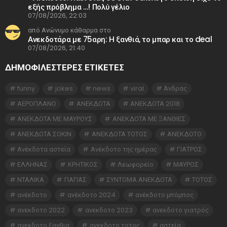
εξής πρόβλημα …! Πολύ γέλιο
07/08/2026, 22:03
από Ανώνυμο κάθαρμα στο
Ανεκδοτάρα με 75αρη: Η ξανθιά, το μπαρ και το deal
07/08/2026, 21:40
ΔΗΜΟΦΙΛΕΣΤΕΡΕΣ ΕΤΙΚΈΤΕΣ
funny
jokes
news
viral
Άνδρας
ΑΕΡΟΠΛΑΝΟ
ΑΝΕΚΔΟΤΑ
ΑΝΕΚΔΟΤΑ 2018
ΑΝΕΚΔΟΤΑ ΜΕ ΜΑΥΡΟΥΣ
ΑΝΕΚΔΟΤΑ ΜΕ ΞΑΝΘΙΕΣ
ΑΝΕΚΔΟΤΑ ΣΟΚΙΝ
ΑΝΕΚΔΟΤΑ ΤΟΤΟΣ
ΑΝΕΚΔΟΤΟ
Ανέκδοτα αστεία
Ανέκδοτο της ημέρας
ΓΙΑΤΡΟΣ
ΕΛΛΗΝΑΣ
ΚΡΗΤΙΚΟΣ
Λεωφορείο
ΜΑΥΡΟΣ
ΝΤΑΛΙΚΑ
ΠΑΠΑΣ
ΣΥΝΤΟΜΑ ΑΝΕΚΔΟΤΑ
ΤΟΤΟΣ
ανέκδοτο
ανέκδοτο 2024
ανέκδοτο μπόμπος
ανεκδοτο 2022
ανεκδοτο 2023
ανεκδοτο γιατρός
ανεκδοτο ξανθια
ανεκδοτο τοτος
αστεία