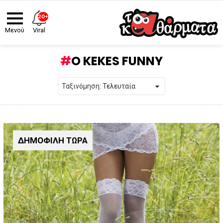
20+
Viral
Μενού
O KEKES FUNNY
ΔΗΜΟΦΙΛΗ ΤΩΡΑ