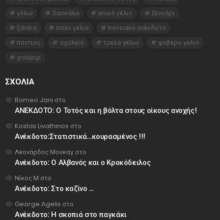
γέλιο
δασκάλα
επικό γέλιο
ζευγάρι
ξανθια
πολυ γελιο
ποντιακό ανέκδοτο
πόντιος
σχολείο
τρελό γέλιο
φοβερο γελιο
χιούμορ
ΣΧΌΛΙΑ
Romeo Jani
στο
ΑΝΕΚΔΟΤΟ: Ο Τοτός και η βόλτα στους οίκους ανοχής!
Kostas Livathinos
στο
Ανέκδοτο:Στατιστικά…κουρασμένος !!!
Λεονάρδος Μουκαγ
στο
Ανέκδοτο: Ο Αλβανός και ο Κροκόδειλος
Νίκος Μ
στο
Ανέκδοτο: Στο καζίνο …
George Agelis
στο
Ανέκδοτο: Η σκοπιά στο παγκάκι