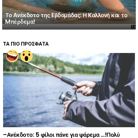
Το Aνέκδοτο της Eβδομάδας: Η Kαλλονή και το
Mπέρδεμα!
ΤΑ ΠΙΟ ΠΡΟΣΦΑΤΑ
–Ανέκδοτο: 5 φίλοι πάνε για ψάρεμα …!Πολύ