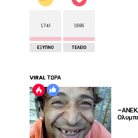
1,741
1,595
ΈΞΥΠΝΟ
ΤΕΛΕΙΟ
VIRAL ΤΩΡΑ
–ΑΝΕΚΔ
Ολυμπι