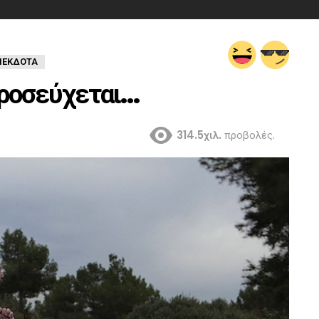
ΝΕΚΔΟΤΑ
ροσεύχεται…
314.5χιλ.
προβολές.