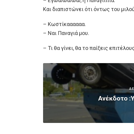
– Εγώωωωωω, η Παναγίιιιια.
Και διαπιστώνει ότι όντως του μιλο
– Κωστίκαααααα.
– Ναι Παναγιά μου.
– Τι θα γίνει, θα το παίξεις επιτέλου
ΔΕ
Ανέκδοτο :Y