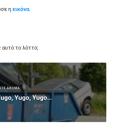
ύσε η
εικόνα
.
ς αυτό το λόττο;
ΙΤΕ ΑΚΟΜΑ:
ugo, Yugo, Yugo…