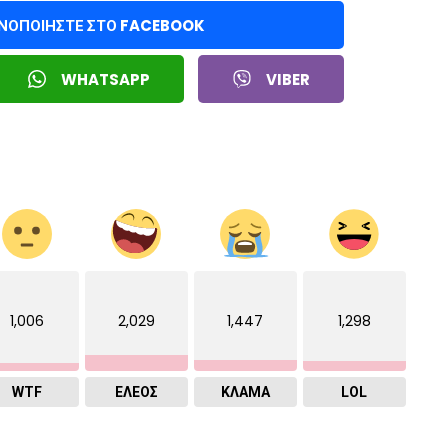
ΙΝΟΠΟΙΉΣΤΕ ΣΤΟ FACEBOOK
WHATSAPP
VIBER
1,006
2,029
1,447
1,298
WTF
ΕΛΕΟΣ
ΚΛΑΜΑ
LOL