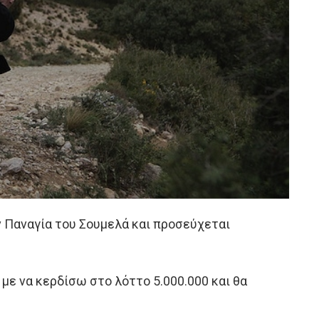
ν Παναγία του Σουμελά και προσεύχεται
με να κερδίσω στο λόττο 5.000.000 και θα