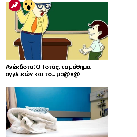
Ανέκδοτο: Ο Τοτός, το μάθημα
αγγλικών και το… μο@ν@