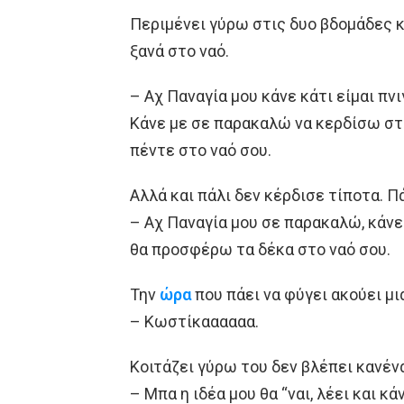
Περιμένει γύρω στις δυο βδομάδες κ
ξανά στο ναό.
– Αχ Παναγία μου κάνε κάτι είμαι πνι
Κάνε με σε παρακαλώ να κερδίσω στ
πέντε στο ναό σου.
Αλλά και πάλι δεν κέρδισε τίποτα. Πά
– Αχ Παναγία μου σε παρακαλώ, κάνε
θα προσφέρω τα δέκα στο ναό σου.
Την
ώρα
που πάει να φύγει ακούει μι
– Κωστίκαααααα.
Κοιτάζει γύρω του δεν βλέπει κανέν
– Μπα η ιδέα μου θα “ναι, λέει και κά