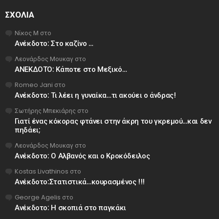
ΣΧΌΛΙΑ
Νίκος Μ
στο
Ανέκδοτο: Στο καζίνο …
Λεονάρδος Μουκαγ
στο
ΑΝΕΚΔΟΤΟ: Κάποτε στο Μεξικό…
Romeo Jani
στο
Ανέκδοτο: Τι λέει η γυναίκα…τι ακούει ο άνδρας!
Σωτήρης Μπεκιάρης
στο
Γιατί ένας κόκορας φτάνει στην άκρη του γκρεμού…και δεν
πηδάει;
Λεονάρδος Μουκαγ
στο
Ανέκδοτο: Ο Αλβανός και ο Κροκόδειλος
Kostas Livathinos
στο
Ανέκδοτο:Στατιστικά…κουρασμένος !!!
George Agelis
στο
Ανέκδοτο: Η σκοπιά στο παγκάκι