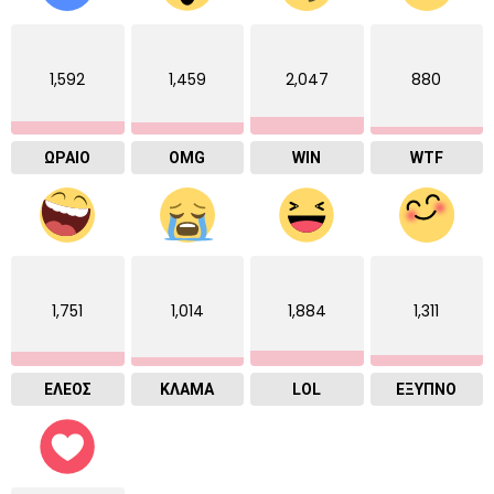
1,592
1,459
2,047
880
ΩΡΑΙΟ
OMG
WIN
WTF
1,751
1,014
1,884
1,311
ΕΛΕΟΣ
ΚΛΑΜΑ
LOL
ΈΞΥΠΝΟ