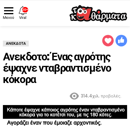
20+
Viral
Μενού
ΑΝΈΚΔΟΤΑ
Ανεκδοτο: Ένας αγρότης
έψαχνε νταβραντισμένο
κόκορα
314.4χιλ.
προβολές.