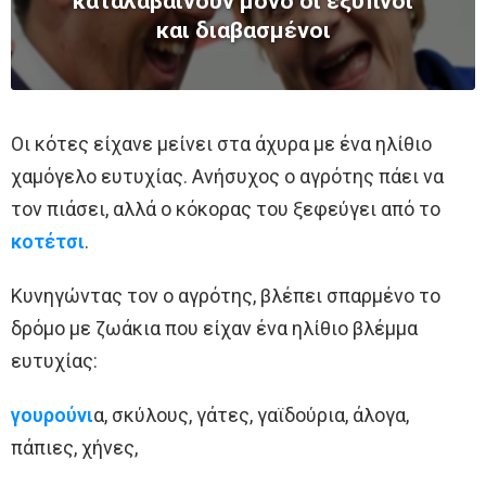
καταλαβαίνουν μόνο οι έξυπνοι
και διαβασμένοι
Οι κότες είχανε μείνει στα άχυρα με ένα ηλίθιο
χαμόγελο ευτυχίας. Ανήσυχος ο αγρότης πάει να
τον πιάσει, αλλά ο κόκορας του ξεφεύγει από το
κοτέτσι
.
Κυνηγώντας τον ο αγρότης, βλέπει σπαρμένο το
δρόμο με ζωάκια που είχαν ένα ηλίθιο βλέμμα
ευτυχίας:
γουρούνι
α, σκύλους, γάτες, γαϊδούρια, άλογα,
πάπιες, χήνες,