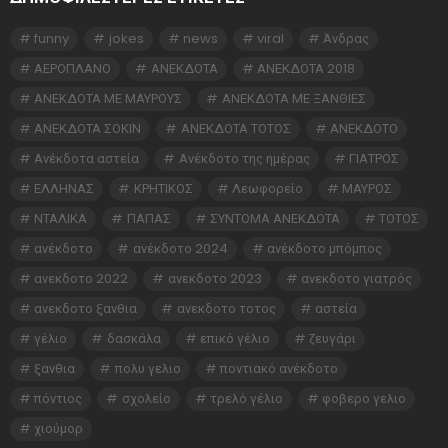
funny
jokes
news
viral
Άνδρας
ΑΕΡΟΠΛΑΝΟ
ΑΝΕΚΔΟΤΑ
ΑΝΕΚΔΟΤΑ 2018
ΑΝΕΚΔΟΤΑ ΜΕ ΜΑΥΡΟΥΣ
ΑΝΕΚΔΟΤΑ ΜΕ ΞΑΝΘΙΕΣ
ΑΝΕΚΔΟΤΑ ΣΟΚΙΝ
ΑΝΕΚΔΟΤΑ ΤΟΤΟΣ
ΑΝΕΚΔΟΤΟ
Ανέκδοτα αστεία
Ανέκδοτο της ημέρας
ΓΙΑΤΡΟΣ
ΕΛΛΗΝΑΣ
ΚΡΗΤΙΚΟΣ
Λεωφορείο
ΜΑΥΡΟΣ
ΝΤΑΛΙΚΑ
ΠΑΠΑΣ
ΣΥΝΤΟΜΑ ΑΝΕΚΔΟΤΑ
ΤΟΤΟΣ
ανέκδοτο
ανέκδοτο 2024
ανέκδοτο μπόμπος
ανεκδοτο 2022
ανεκδοτο 2023
ανεκδοτο γιατρός
ανεκδοτο ξανθια
ανεκδοτο τοτος
αστεία
γέλιο
δασκάλα
επικό γέλιο
ζευγάρι
ξανθια
πολυ γελιο
ποντιακό ανέκδοτο
πόντιος
σχολείο
τρελό γέλιο
φοβερο γελιο
χιούμορ