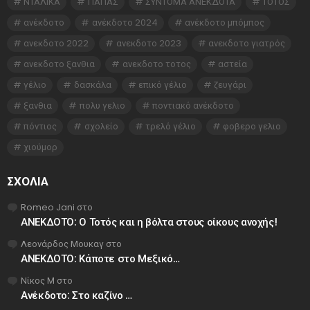
ΝΤΑΛΙΚΑ
ΠΑΠΑΣ
ΣΥΝΤΟΜΑ ΑΝΕΚΔΟΤΑ
ΤΟΤΟΣ
ανέκδοτο
ανέκδοτο 2024
ανέκδοτο μπόμπος
ανεκδοτο 2022
ανεκδοτο 2023
ανεκδοτο γιατρός
ανεκδοτο ξανθια
ανεκδοτο τοτος
αστεία
γέλιο
δασκάλα
επικό γέλιο
ζευγάρι
ξανθια
πολυ γελιο
ποντιακό ανέκδοτο
πόντιος
σχολείο
τρελό γέλιο
φοβερο γελιο
χιούμορ
ΣΧΌΛΙΑ
Romeo Jani
στο
ΑΝΕΚΔΟΤΟ: Ο Τοτός και η βόλτα στους οίκους ανοχής!
Λεονάρδος Μουκαγ
στο
ΑΝΕΚΔΟΤΟ: Κάποτε στο Μεξικό…
Νίκος Μ
στο
Ανέκδοτο: Στο καζίνο …