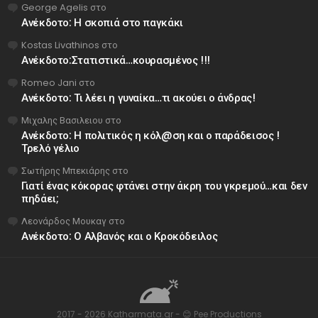
George Agelis
στο
Ανέκδοτο: Η σκοπιά στο παγκάκι
Kostas Livathinos
στο
Ανέκδοτο:Στατιστικά…κουρασμένος !!!
Romeo Jani
στο
Ανέκδοτο: Τι λέει η γυναίκα…τι ακούει ο άνδρας!
Μιχαλης Βασιλειου
στο
Ανέκδοτο: Η πολιτικός η κόλ@ση και ο παράδεισος !
Τρελό γέλιο
Σωτήρης Μπεκιάρης
στο
Γιατί ένας κόκορας φτάνει στην άκρη του γκρεμού…και δεν
πηδάει;
Λεονάρδος Μουκαγ
στο
Ανέκδοτο: Ο Αλβανός και ο Κροκόδειλος
2017 - 2026 Katharmata.gr - 😊 Pee Productions