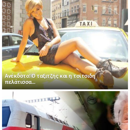
Ανέκδοτο: Ο ταξιτζής και η τσίτσιδη
πελάτισσα…