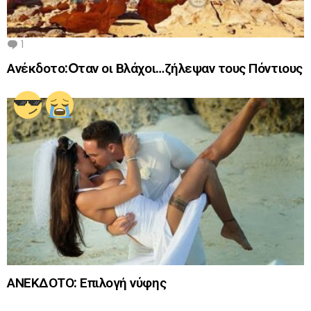
1
Comment
Ανέκδοτο:Oταν οι Βλάχοι…ζήλεψαν τους Πόντιους
ΑΝΕΚΔΟΤΟ: Επιλογή νύφης