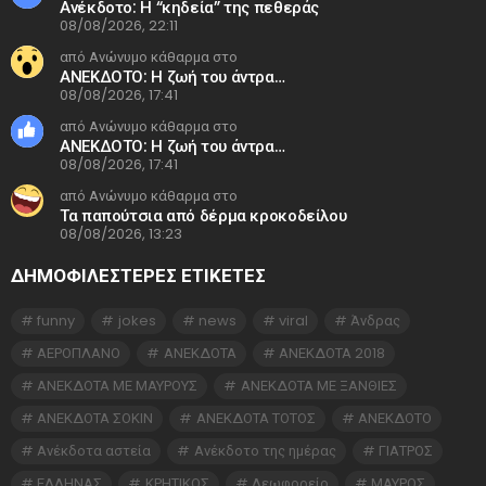
Ανέκδοτο: Η “κηδεία” της πεθεράς
08/08/2026, 22:11
από Ανώνυμο κάθαρμα στο
ΑΝΕΚΔΟΤΟ: Η ζωή του άντρα…
08/08/2026, 17:41
από Ανώνυμο κάθαρμα στο
ΑΝΕΚΔΟΤΟ: Η ζωή του άντρα…
08/08/2026, 17:41
από Ανώνυμο κάθαρμα στο
Τα παπούτσια από δέρμα κροκοδείλου
08/08/2026, 13:23
ΔΗΜΟΦΙΛΕΣΤΕΡΕΣ ΕΤΙΚΈΤΕΣ
funny
jokes
news
viral
Άνδρας
ΑΕΡΟΠΛΑΝΟ
ΑΝΕΚΔΟΤΑ
ΑΝΕΚΔΟΤΑ 2018
ΑΝΕΚΔΟΤΑ ΜΕ ΜΑΥΡΟΥΣ
ΑΝΕΚΔΟΤΑ ΜΕ ΞΑΝΘΙΕΣ
ΑΝΕΚΔΟΤΑ ΣΟΚΙΝ
ΑΝΕΚΔΟΤΑ ΤΟΤΟΣ
ΑΝΕΚΔΟΤΟ
Ανέκδοτα αστεία
Ανέκδοτο της ημέρας
ΓΙΑΤΡΟΣ
ΕΛΛΗΝΑΣ
ΚΡΗΤΙΚΟΣ
Λεωφορείο
ΜΑΥΡΟΣ