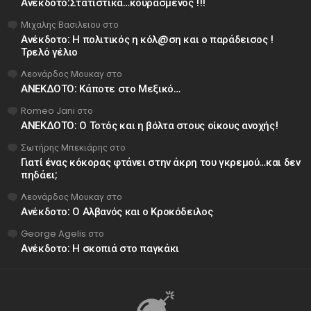
Ανέκδοτο:Στατιστικά…κουρασμένος !!!
Μιχαλης Βασιλειου
στο
Ανέκδοτο: Η πολιτικός η κόλ@ση και ο παράδεισος !
Τρελό γέλιο
Λεονάρδος Μουκαγ
στο
ΑΝΕΚΔΟΤΟ: Κάποτε στο Μεξικό…
Romeo Jani
στο
ΑΝΕΚΔΟΤΟ: Ο Τοτός και η βόλτα στους οίκους ανοχής!
Σωτήρης Μπεκιάρης
στο
Γιατί ένας κόκορας φτάνει στην άκρη του γκρεμού…και δεν
πηδάει;
Λεονάρδος Μουκαγ
στο
Ανέκδοτο: Ο Αλβανός και ο Κροκόδειλος
George Agelis
στο
Ανέκδοτο: Η σκοπιά στο παγκάκι