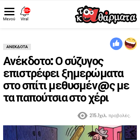
20+
Viral
Μενού
ΑΝΈΚΔΟΤΑ
Ανέκδοτο: Ο σύζυγος
επιστρέφει ξημερώματα
στο σπίτι μεθυσμέν@ς με
τα παπούτσια στο χέρι
215.1χιλ.
προβολές.