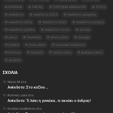
ΝΤΑΛΙΚΑ
ΠΑΠΑΣ
ΣΥΝΤΟΜΑ ΑΝΕΚΔΟΤΑ
ΤΟΤΟΣ
ανέκδοτο
ανέκδοτο 2024
ανέκδοτο μπόμπος
ανεκδοτο 2022
ανεκδοτο 2023
ανεκδοτο γιατρός
ανεκδοτο ξανθια
ανεκδοτο τοτος
αστεία
γέλιο
δασκάλα
επικό γέλιο
ζευγάρι
ξανθια
πολυ γελιο
ποντιακό ανέκδοτο
πόντιος
σχολείο
τρελό γέλιο
φοβερο γελιο
χιούμορ
ΣΧΌΛΙΑ
Νίκος Μ
στο
Ανέκδοτο: Στο καζίνο …
Romeo Jani
στο
Ανέκδοτο: Τι λέει η γυναίκα…τι ακούει ο άνδρας!
Kostas Livathinos
στο