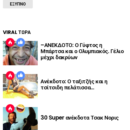
ΈΞΥΠΝΟ
VIRAL ΤΩΡΑ
–ΑΝΕΚΔΟΤΟ: Ο Γύφτος η
Μπάρτσα και ο Ολυμπιακός. Γέλιο
μέχρι δακρύων
Ανέκδοτο: Ο ταξιτζής και η
τσίτσιδη πελάτισσα…
30 Super ανέκδοτα Τσακ Νορις