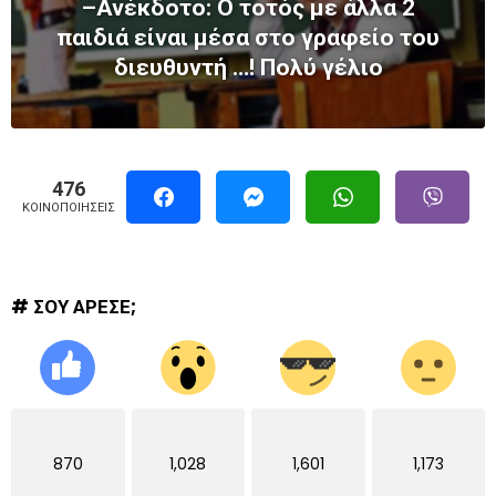
–Ανέκδοτο: Ο τοτός με άλλα 2
παιδιά είναι μέσα στο γραφείο του
διευθυντή …! Πολύ γέλιο
476
ΚΟΙΝΟΠΟΙΉΣΕΙΣ
# ΣΟΥ ΑΡΕΣΕ;
870
1,028
1,601
1,173