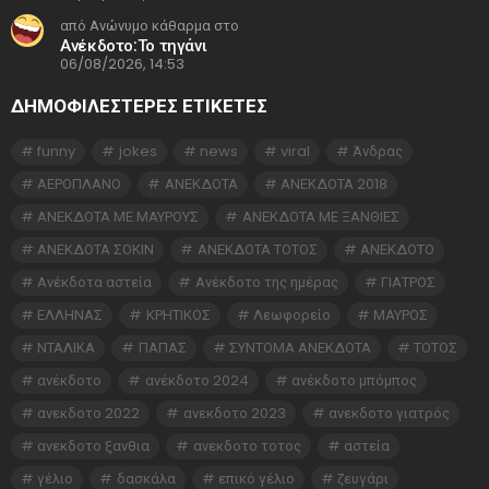
από Ανώνυμο κάθαρμα στο
Ανέκδοτο:Το τηγάνι
06/08/2026, 14:53
ΔΗΜΟΦΙΛΕΣΤΕΡΕΣ ΕΤΙΚΈΤΕΣ
funny
jokes
news
viral
Άνδρας
ΑΕΡΟΠΛΑΝΟ
ΑΝΕΚΔΟΤΑ
ΑΝΕΚΔΟΤΑ 2018
ΑΝΕΚΔΟΤΑ ΜΕ ΜΑΥΡΟΥΣ
ΑΝΕΚΔΟΤΑ ΜΕ ΞΑΝΘΙΕΣ
ΑΝΕΚΔΟΤΑ ΣΟΚΙΝ
ΑΝΕΚΔΟΤΑ ΤΟΤΟΣ
ΑΝΕΚΔΟΤΟ
Ανέκδοτα αστεία
Ανέκδοτο της ημέρας
ΓΙΑΤΡΟΣ
ΕΛΛΗΝΑΣ
ΚΡΗΤΙΚΟΣ
Λεωφορείο
ΜΑΥΡΟΣ
ΝΤΑΛΙΚΑ
ΠΑΠΑΣ
ΣΥΝΤΟΜΑ ΑΝΕΚΔΟΤΑ
ΤΟΤΟΣ
ανέκδοτο
ανέκδοτο 2024
ανέκδοτο μπόμπος
ανεκδοτο 2022
ανεκδοτο 2023
ανεκδοτο γιατρός
ανεκδοτο ξανθια
ανεκδοτο τοτος
αστεία
γέλιο
δασκάλα
επικό γέλιο
ζευγάρι