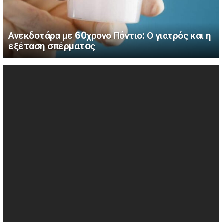
Ανεκδοτάρα με 60χρονο Πόντιο: Ο γιατρός και η
εξέταση σπέρματoς