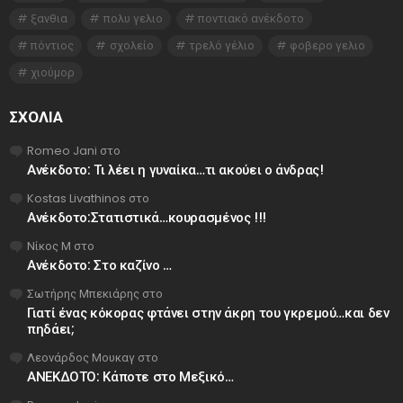
ξανθια
πολυ γελιο
ποντιακό ανέκδοτο
πόντιος
σχολείο
τρελό γέλιο
φοβερο γελιο
χιούμορ
ΣΧΌΛΙΑ
Romeo Jani
στο
Ανέκδοτο: Τι λέει η γυναίκα…τι ακούει ο άνδρας!
Kostas Livathinos
στο
Ανέκδοτο:Στατιστικά…κουρασμένος !!!
Νίκος Μ
στο
Ανέκδοτο: Στο καζίνο …
Σωτήρης Μπεκιάρης
στο
Γιατί ένας κόκορας φτάνει στην άκρη του γκρεμού…και δεν
πηδάει;
Λεονάρδος Μουκαγ
στο
ΑΝΕΚΔΟΤΟ: Κάποτε στο Μεξικό…