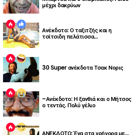
μέχρι δακρύων
Ανέκδοτο: Ο ταξιτζής και η
τσίτσιδη πελάτισσα…
30 Super ανέκδοτα Τσακ Νορις
–Ανέκδοτο: Η ξανθιά και ο Μήτσος
ο τεντάς. Πολύ γέλιο
ΑΝΕΚΔΟΤΟ: Ένα στα γρήγορα με…