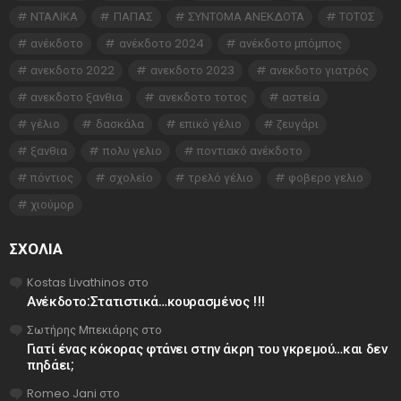
ΝΤΑΛΙΚΑ
ΠΑΠΑΣ
ΣΥΝΤΟΜΑ ΑΝΕΚΔΟΤΑ
ΤΟΤΟΣ
ανέκδοτο
ανέκδοτο 2024
ανέκδοτο μπόμπος
ανεκδοτο 2022
ανεκδοτο 2023
ανεκδοτο γιατρός
ανεκδοτο ξανθια
ανεκδοτο τοτος
αστεία
γέλιο
δασκάλα
επικό γέλιο
ζευγάρι
ξανθια
πολυ γελιο
ποντιακό ανέκδοτο
πόντιος
σχολείο
τρελό γέλιο
φοβερο γελιο
χιούμορ
ΣΧΌΛΙΑ
Kostas Livathinos
στο
Ανέκδοτο:Στατιστικά…κουρασμένος !!!
Σωτήρης Μπεκιάρης
στο
Γιατί ένας κόκορας φτάνει στην άκρη του γκρεμού…και δεν
πηδάει;
Romeo Jani
στο