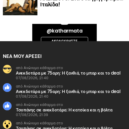
Ιταλίδα!
Bad Request. Error validating access token: Session has expired on
@katharmata
Thursday, 06-Aug-26 13:14:09 PDT. The current time is Friday, 07-Aug-
26 14:46:42 PDT.
ΑΚΟΛΟΥΘΉΣΤΕ
INSTAGRAM
ΝΕΑ ΜΟΥ ΑΡΕΣΕΙ
από Ανώνυμο κάθαρμα στο
Ανεκδοτάρα με 75αρη: Η ξανθιά, το μπαρ και το deal
07/08/2026, 21:40
από Ανώνυμο κάθαρμα στο
Ανεκδοτάρα με 75αρη: Η ξανθιά, το μπαρ και το deal
07/08/2026, 21:40
από Ανώνυμο κάθαρμα στο
Τσοπάνης σε ανεκδοτάρα: Η κατσίκα και η βόλτα
07/08/2026, 21:39
από Ανώνυμο κάθαρμα στο
Τσοπάνης σε ανεκδοτάρα: Η κατσίκα και η βόλτα