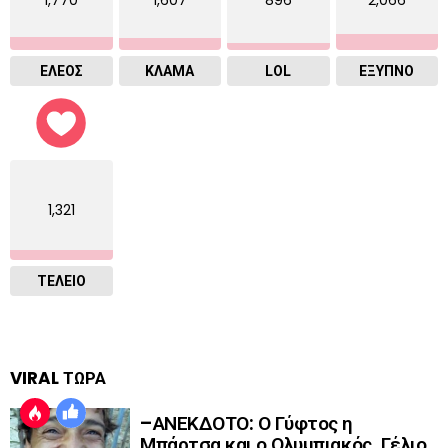
1,770
1,607
896
2,066
ΕΛΕΟΣ
ΚΛΑΜΑ
LOL
ΈΞΥΠΝΟ
1,321
ΤΕΛΕΙΟ
VIRAL ΤΩΡΑ
–ΑΝΕΚΔΟΤΟ: Ο Γύφτος η
Μπάρτσα και ο Ολυμπιακός. Γέλιο