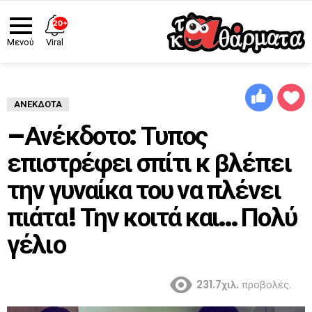
20+
Viral
Μενού
ΑΝΈΚΔΟΤΑ
–Ανέκδοτο: Τυπος
επιστρέφει σπίτι κ βλέπει
την γυναίκα του να πλένει
πιάτα! Την κοιτά και… Πολύ
γέλιο
231.7χιλ.
προβολές.