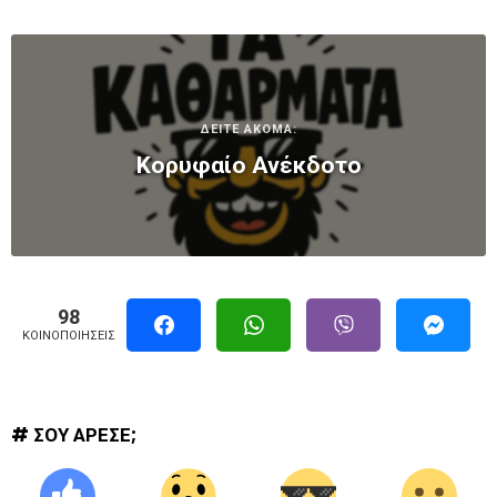
ΔΕΙΤΕ ΑΚΟΜΑ:
Κορυφαίο Ανέκδοτο
98
ΚΟΙΝΟΠΟΙΉΣΕΙΣ
# ΣΟΥ ΑΡΕΣΕ;