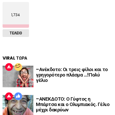
1,734
ΤΕΛΕΙΟ
VIRAL ΤΩΡΑ
–Ανέκδοτο: Οι τρεις φίλοι και το
γρηγορότερο πλάσμα …!Πολύ
γέλιο
–ΑΝΕΚΔΟΤΟ: Ο Γύφτος η
Μπάρτσα και ο Ολυμπιακός. Γέλιο
μέχρι δακρύων