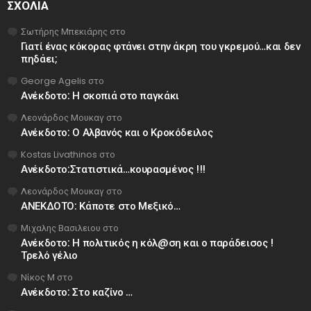
ΣΧΌΛΙΑ
Σωτήρης Μπεκιάρης
στο
Γιατί ένας κόκορας φτάνει στην άκρη του γκρεμού…και δεν
πηδάει;
George Agelis
στο
Ανέκδοτο: Η σκοπιά στο παγκάκι
Λεονάρδος Μουκαγ
στο
Ανέκδοτο: Ο Αλβανός και ο Κροκόδειλος
Kostas Livathinos
στο
Ανέκδοτο:Στατιστικά…κουρασμένος !!!
Λεονάρδος Μουκαγ
στο
ΑΝΕΚΔΟΤΟ: Κάποτε στο Μεξικό…
Μιχαλης Βασιλειου
στο
Ανέκδοτο: Η πολιτικός η κόλ@ση και ο παράδεισος !
Τρελό γέλιο
Νίκος Μ
στο
Ανέκδοτο: Στο καζίνο …