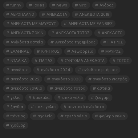
funny
jokes
news
viral
Άνδρας
ΑΕΡΟΠΛΑΝΟ
ΑΝΕΚΔΟΤΑ
ΑΝΕΚΔΟΤΑ 2018
ΑΝΕΚΔΟΤΑ ΜΕ ΜΑΥΡΟΥΣ
ΑΝΕΚΔΟΤΑ ΜΕ ΞΑΝΘΙΕΣ
ΑΝΕΚΔΟΤΑ ΣΟΚΙΝ
ΑΝΕΚΔΟΤΑ ΤΟΤΟΣ
ΑΝΕΚΔΟΤΟ
Ανέκδοτα αστεία
Ανέκδοτο της ημέρας
ΓΙΑΤΡΟΣ
ΕΛΛΗΝΑΣ
ΚΡΗΤΙΚΟΣ
Λεωφορείο
ΜΑΥΡΟΣ
ΝΤΑΛΙΚΑ
ΠΑΠΑΣ
ΣΥΝΤΟΜΑ ΑΝΕΚΔΟΤΑ
ΤΟΤΟΣ
ανέκδοτο
ανέκδοτο 2024
ανέκδοτο μπόμπος
ανεκδοτο 2022
ανεκδοτο 2023
ανεκδοτο γιατρός
ανεκδοτο ξανθια
ανεκδοτο τοτος
αστεία
γέλιο
δασκάλα
επικό γέλιο
ζευγάρι
ξανθια
πολυ γελιο
ποντιακό ανέκδοτο
πόντιος
σχολείο
τρελό γέλιο
φοβερο γελιο
χιούμορ