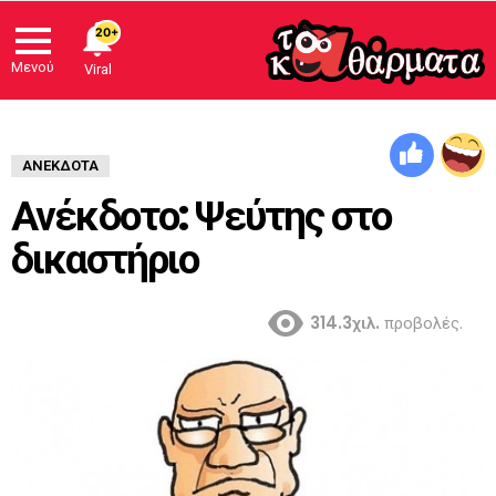
20+
Μενού
Viral
ΑΝΈΚΔΟΤΑ
Ανέκδοτο: Ψεύτης στο
δικαστήριο
314.3χιλ.
προβολές.