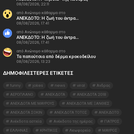
08/08/2026, 22:11
από Ανώνυμο κάθαρμα στο
ΑΝΕΚΔΟΤΟ: Η ζωή του άντρα…
08/08/2026, 17:41
από Ανώνυμο κάθαρμα στο
ΑΝΕΚΔΟΤΟ: Η ζωή του άντρα…
08/08/2026, 17:41
από Ανώνυμο κάθαρμα στο
Τα παπούτσια από δέρμα κροκοδείλου
08/08/2026, 13:23
ΔΗΜΟΦΙΛΕΣΤΕΡΕΣ ΕΤΙΚΈΤΕΣ
funny
jokes
news
viral
Άνδρας
ΑΕΡΟΠΛΑΝΟ
ΑΝΕΚΔΟΤΑ
ΑΝΕΚΔΟΤΑ 2018
ΑΝΕΚΔΟΤΑ ΜΕ ΜΑΥΡΟΥΣ
ΑΝΕΚΔΟΤΑ ΜΕ ΞΑΝΘΙΕΣ
ΑΝΕΚΔΟΤΑ ΣΟΚΙΝ
ΑΝΕΚΔΟΤΑ ΤΟΤΟΣ
ΑΝΕΚΔΟΤΟ
Ανέκδοτα αστεία
Ανέκδοτο της ημέρας
ΓΙΑΤΡΟΣ
ΕΛΛΗΝΑΣ
ΚΡΗΤΙΚΟΣ
Λεωφορείο
ΜΑΥΡΟΣ