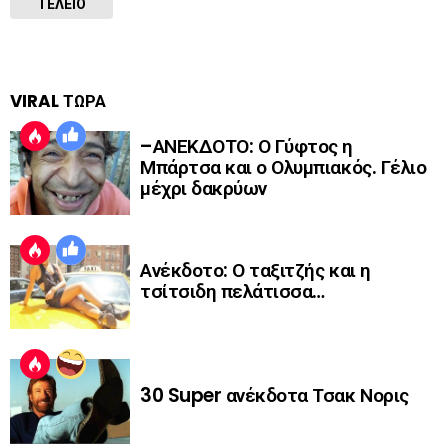
ΤΕΛΕΙΟ
VIRAL ΤΩΡΑ
–ΑΝΕΚΔΟΤΟ: Ο Γύφτος η
Μπάρτσα και ο Ολυμπιακός. Γέλιο
μέχρι δακρύων
Ανέκδοτο: Ο ταξιτζής και η
τσίτσιδη πελάτισσα…
30 Super ανέκδοτα Τσακ Νορις