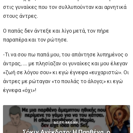
στις γυναίκες που τον συλλυπούνταν και αρνητικά
στους άντρες.
Ο παπάς δεν άντεξε και λίγο μετά, τον πήρε
παραπέρα και τον ρώτησε.
-Τι να σου πω παπά μου, του απάντησε λυπημένος ο
άντρας, …. με πλησίαζαν οι γυναίκες και μου έλεγαν
«ζωή σε λόγου σου» κι εγώ έγνεφα «ευχαριστώ». Οι
άντρες με ρώταγαν «το πουλάς το άλογο;» κι εγώ
έγνεφα «όχι»!
ΔΕΙΤΕ ΑΚΟΜΑ:
Σόκιν Ανέκδοτο: Η Παpθένα, ο