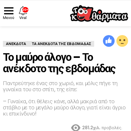
20+
Viral
Μενού
ΑΝΈΚΔΟΤΑ
ΤΑ ΑΝΕΚΔΟΤΑ ΤΗΣ ΕΒΔΟΜΑΔΑΣ
Το μαύρο άλογο – Το
ανέκδοτο της εβδομάδας
Παντρεύτηκε ένας στο χωριό, και μόλις πήγε τη
γυναίκα του στο σπίτι, της είπε:
– Γυναίκα, ότι θέλεις κάνε, αλλά μακριά από το
στάβλο με το μεγάλο μαύρο άλογο, γιατί είναι άγριο
κι επικίνδυνο!
281.2χιλ.
προβολές.