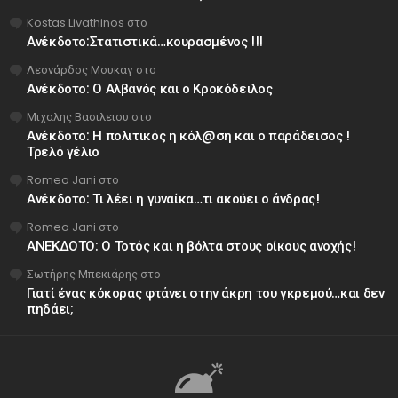
Kostas Livathinos
στο
Ανέκδοτο:Στατιστικά…κουρασμένος !!!
Λεονάρδος Μουκαγ
στο
Ανέκδοτο: Ο Αλβανός και ο Κροκόδειλος
Μιχαλης Βασιλειου
στο
Ανέκδοτο: Η πολιτικός η κόλ@ση και ο παράδεισος !
Τρελό γέλιο
Romeo Jani
στο
Ανέκδοτο: Τι λέει η γυναίκα…τι ακούει ο άνδρας!
Romeo Jani
στο
ΑΝΕΚΔΟΤΟ: Ο Τοτός και η βόλτα στους οίκους ανοχής!
Σωτήρης Μπεκιάρης
στο
Γιατί ένας κόκορας φτάνει στην άκρη του γκρεμού…και δεν
πηδάει;