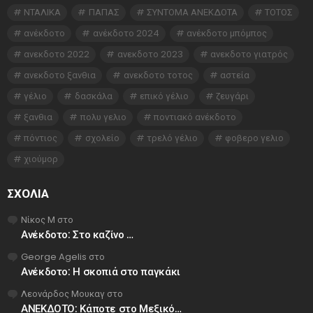
ΝΤΑΛΙΚΑ
ΠΑΠΑΣ
ΣΥΝΤΟΜΑ ΑΝΕΚΔΟΤΑ
ΤΟΤΟΣ
ανέκδοτο
ανέκδοτο 2024
ανέκδοτο μπόμπος
ανεκδοτο 2022
ανεκδοτο 2023
ανεκδοτο γιατρός
ανεκδοτο ξανθια
ανεκδοτο τοτος
αστεία
γέλιο
δασκάλα
επικό γέλιο
ζευγάρι
ξανθια
πολυ γελιο
ποντιακό ανέκδοτο
πόντιος
σχολείο
τρελό γέλιο
φοβερο γελιο
χιούμορ
ΣΧΌΛΙΑ
Νίκος Μ
στο
Ανέκδοτο: Στο καζίνο …
George Agelis
στο
Ανέκδοτο: Η σκοπιά στο παγκάκι
Λεονάρδος Μουκαγ
στο
ΑΝΕΚΔΟΤΟ: Κάποτε στο Μεξικό…