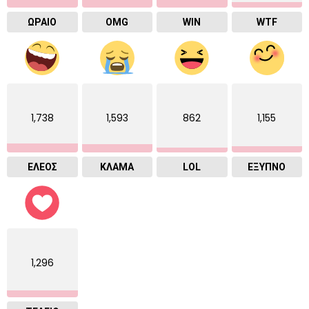
ΩΡΑΙΟ
OMG
WIN
WTF
1,738
1,593
862
1,155
ΕΛΕΟΣ
ΚΛΑΜΑ
LOL
ΈΞΥΠΝΟ
1,296