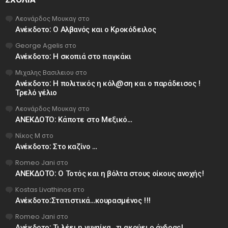
Λεονάρδος Μουκαγ
στο
Ανέκδοτο: Ο Αλβανός και ο Κροκόδειλος
George Agelis
στο
Ανέκδοτο: Η σκοπιά στο παγκάκι
Μιχαλης Βασιλειου
στο
Ανέκδοτο: Η πολιτικός η κόλ@ση και ο παράδεισος !
Τρελό γέλιο
Λεονάρδος Μουκαγ
στο
ΑΝΕΚΔΟΤΟ: Κάποτε στο Μεξικό…
Νίκος Μ
στο
Ανέκδοτο: Στο καζίνο …
Romeo Jani
στο
ΑΝΕΚΔΟΤΟ: Ο Τοτός και η βόλτα στους οίκους ανοχής!
Kostas Livathinos
στο
Ανέκδοτο:Στατιστικά…κουρασμένος !!!
Romeo Jani
στο
Ανέκδοτο: Τι λέει η γυναίκα…τι ακούει ο άνδρας!