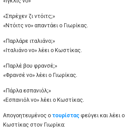
«Ιγκλις νο»
«Σπρέχεν ζι ντόιτς;»
«Ντόιτς νο» απαντάει ο Γιωρίκας.
«Παρλάρε ιταλιάνο;»
«Ιταλιάνο νο» λέει ο Κωστίκας.
«Παρλέ βου φρανσέ;»
«Φρανσέ νο» λέει ο Γιωρίκας.
«Πάρλα εσπανιόλ;»
«Εσπανιόλ νο» λέει ο Κωστίκας.
Απογοητευμένος ο
τουρίστας
φεύγει και λέει ο
Κωστίκας στον Γιωρίκα: