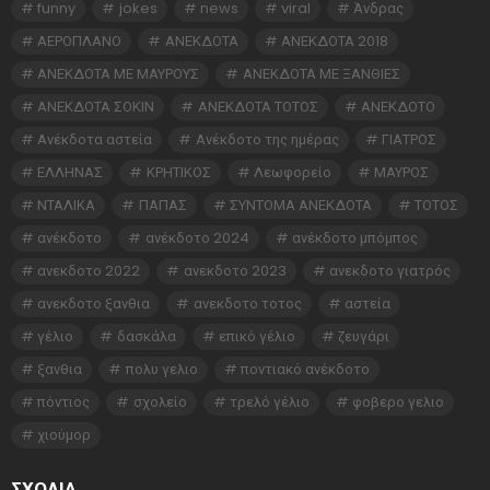
funny
jokes
news
viral
Άνδρας
ΑΕΡΟΠΛΑΝΟ
ΑΝΕΚΔΟΤΑ
ΑΝΕΚΔΟΤΑ 2018
ΑΝΕΚΔΟΤΑ ΜΕ ΜΑΥΡΟΥΣ
ΑΝΕΚΔΟΤΑ ΜΕ ΞΑΝΘΙΕΣ
ΑΝΕΚΔΟΤΑ ΣΟΚΙΝ
ΑΝΕΚΔΟΤΑ ΤΟΤΟΣ
ΑΝΕΚΔΟΤΟ
Ανέκδοτα αστεία
Ανέκδοτο της ημέρας
ΓΙΑΤΡΟΣ
ΕΛΛΗΝΑΣ
ΚΡΗΤΙΚΟΣ
Λεωφορείο
ΜΑΥΡΟΣ
ΝΤΑΛΙΚΑ
ΠΑΠΑΣ
ΣΥΝΤΟΜΑ ΑΝΕΚΔΟΤΑ
ΤΟΤΟΣ
ανέκδοτο
ανέκδοτο 2024
ανέκδοτο μπόμπος
ανεκδοτο 2022
ανεκδοτο 2023
ανεκδοτο γιατρός
ανεκδοτο ξανθια
ανεκδοτο τοτος
αστεία
γέλιο
δασκάλα
επικό γέλιο
ζευγάρι
ξανθια
πολυ γελιο
ποντιακό ανέκδοτο
πόντιος
σχολείο
τρελό γέλιο
φοβερο γελιο
χιούμορ
ΣΧΌΛΙΑ