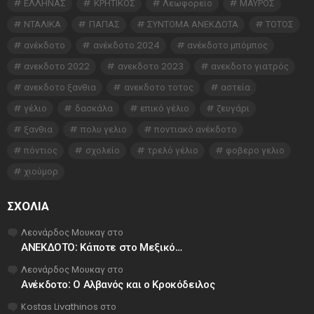
ΕΛΛΗΝΑΣ
ΚΡΗΤΙΚΟΣ
Λεωφορείο
ΜΑΥΡΟΣ
ΝΤΑΛΙΚΑ
ΠΑΠΑΣ
ΣΥΝΤΟΜΑ ΑΝΕΚΔΟΤΑ
ΤΟΤΟΣ
ανέκδοτο
ανέκδοτο 2024
ανέκδοτο μπόμπος
ανεκδοτο 2022
ανεκδοτο 2023
ανεκδοτο γιατρός
ανεκδοτο ξανθια
ανεκδοτο τοτος
αστεία
γέλιο
δασκάλα
επικό γέλιο
ζευγάρι
ξανθια
πολυ γελιο
ποντιακό ανέκδοτο
πόντιος
σχολείο
τρελό γέλιο
φοβερο γελιο
χιούμορ
ΣΧΌΛΙΑ
Λεονάρδος Μουκαγ
στο
ΑΝΕΚΔΟΤΟ: Κάποτε στο Μεξικό…
Λεονάρδος Μουκαγ
στο
Ανέκδοτο: Ο Αλβανός και ο Κροκόδειλος
Kostas Livathinos
στο