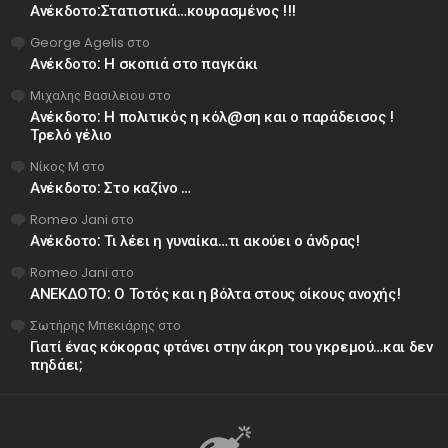
Ανέκδοτο:Στατιστικά…κουρασμένος !!!
George Agelis
στο
Ανέκδοτο: Η σκοπιά στο παγκάκι
Μιχαλης Βασιλειου
στο
Ανέκδοτο: Η πολιτικός η κόλ@ση και ο παράδεισος !
Τρελό γέλιο
Νίκος Μ
στο
Ανέκδοτο: Στο καζίνο …
Romeo Jani
στο
Ανέκδοτο: Τι λέει η γυναίκα…τι ακούει ο άνδρας!
Romeo Jani
στο
ΑΝΕΚΔΟΤΟ: Ο Τοτός και η βόλτα στους οίκους ανοχής!
Σωτήρης Μπεκιάρης
στο
Γιατί ένας κόκορας φτάνει στην άκρη του γκρεμού…και δεν
πηδάει;