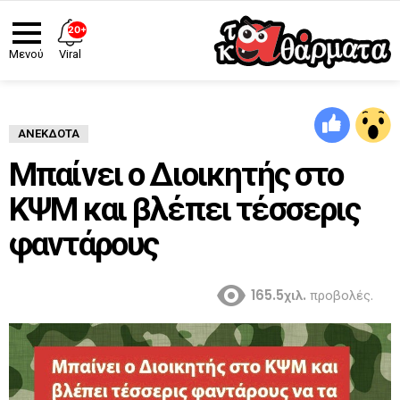
20+
Viral
Μενού
ΑΝΈΚΔΟΤΑ
Μπαίνει ο Διοικητής στο
ΚΨΜ και βλέπει τέσσερις
φαντάρους
165.5χιλ.
προβολές.