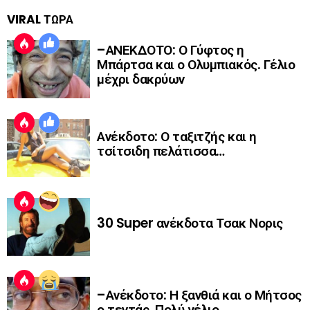
VIRAL ΤΩΡΑ
–ΑΝΕΚΔΟΤΟ: Ο Γύφτος η
Μπάρτσα και ο Ολυμπιακός. Γέλιο
μέχρι δακρύων
Ανέκδοτο: Ο ταξιτζής και η
τσίτσιδη πελάτισσα…
30 Super ανέκδοτα Τσακ Νορις
–Ανέκδοτο: Η ξανθιά και ο Μήτσος
ο τεντάς. Πολύ γέλιο