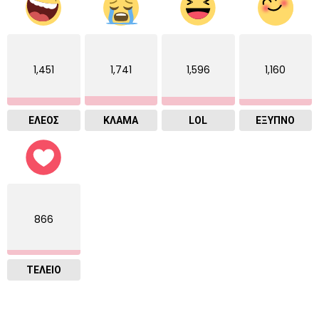
1,451
1,741
1,596
1,160
ΕΛΕΟΣ
ΚΛΑΜΑ
LOL
ΈΞΥΠΝΟ
866
ΤΕΛΕΙΟ