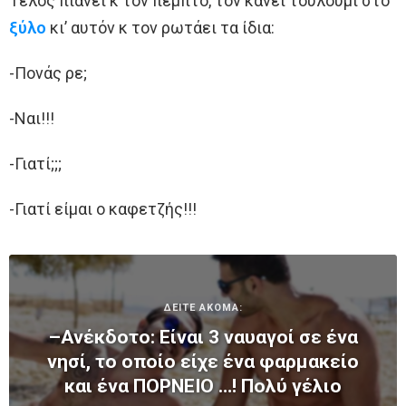
Τέλος πιάνει κ τον πέμπτο, τον κάνει τουλούμι στο
ξύλο
κι’ αυτόν κ τον ρωτάει τα ίδια:
-Πονάς ρε;
-Ναι!!!
-Γιατί;;;
-Γιατί είμαι ο καφετζής!!!
ΔΕΙΤΕ ΑΚΟΜΑ:
–Ανέκδοτο: Είναι 3 ναυαγοί σε ένα
νησί, το οποίο είχε ένα φαρμακείο
και ένα ΠOΡNEΙO …! Πολύ γέλιο