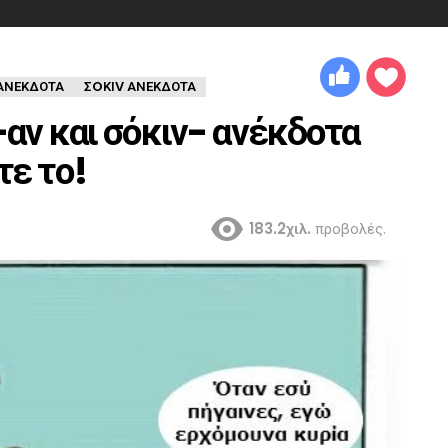
ΑΝΕΚΔΟΤΑ
ΣOΚΙV ΑΝΕΚΔΟΤΑ
-αν και σόκιν- ανέκδοτα
τε το!
183.2χιλ.
προβολές.