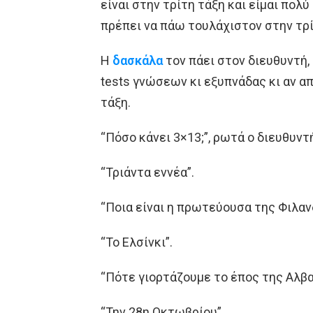
είναι στην τρίτη τάξη και είμαι πο
πρέπει να πάω τουλάχιστον στην τρί
Η
δασκάλα
τον πάει στον διευθυντή,
tests γνώσεων κι εξυπνάδας κι αν α
τάξη.
“Πόσο κάνει 3×13;”, ρωτά ο διευθυντ
“Τριάντα εννέα”.
“Ποια είναι η πρωτεύουσα της Φιλαν
“Το Ελσίνκι”.
“Πότε γιορτάζουμε το έπος της Αλβα
“Την 28η Οκτωβρίου”.