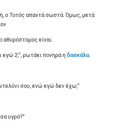
ή, ο Τοτός απαντά σωστά. Όμως, μετά
τον
σο αθυρόστομος είναι.
ι εγώ 2;”, ρωτάει πονηρά η
δασκάλα
.
αντελόνι σου, ενώ εγώ δεν έχω;”
έσα υγρό?”