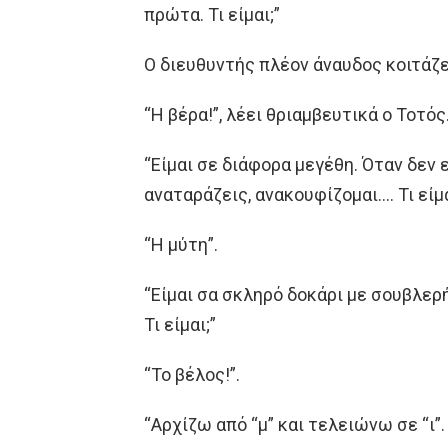
πρώτα. Τι είμαι;”
Ο διευθυντής πλέον άναυδος κοιτάζε
“Η βέρα!”, λέει θριαμβευτικά ο Τοτός
“Είμαι σε διάφορα μεγέθη. Όταν δεν ε
αναταράζεις, ανακουφίζομαι…. Τι είμα
“Η μύτη”.
“Είμαι σα σκληρό δοκάρι με σουβλερ
Τι είμαι;”
“Το βέλος!”.
“Αρχίζω από “μ” και τελειώνω σε “ι”.