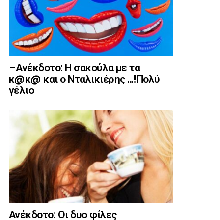
–Ανέκδοτο: Η σακούλα με τα
κ@κ@ και ο Νταλικιέρης …!Πολύ
γέλιο
Ανέκδοτο: Οι δυο φίλες