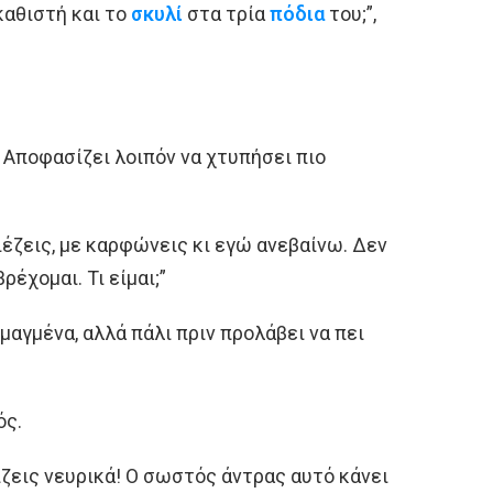
αθιστή και το
σκυλί
στα τρία
πόδια
του;”,
! Αποφασίζει λοιπόν να χτυπήσει πιο
ιέζεις, με καρφώνεις κι εγώ ανεβαίνω. Δεν
έχομαι. Τι είμαι;”
μαγμένα, αλλά πάλι πριν προλάβει να πει
ός.
ίζεις νευρικά! Ο σωστός άντρας αυτό κάνει