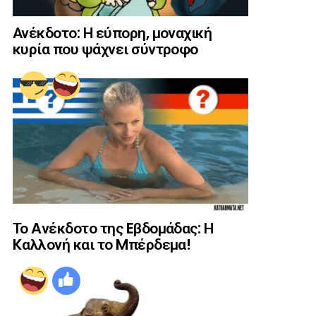
Ανέκδοτο: Η εύπορη, μοναχική
κυρία που ψάχνει σύντροφο
Το Aνέκδοτο της Eβδομάδας: Η
Kαλλονή και το Mπέρδεμα!