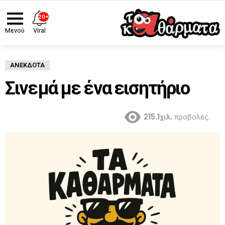
20+
Viral
Μενού
ΑΝΈΚΔΟΤΑ
Σινεμά με ένα εισητήριο
215.1χιλ.
προβολές.