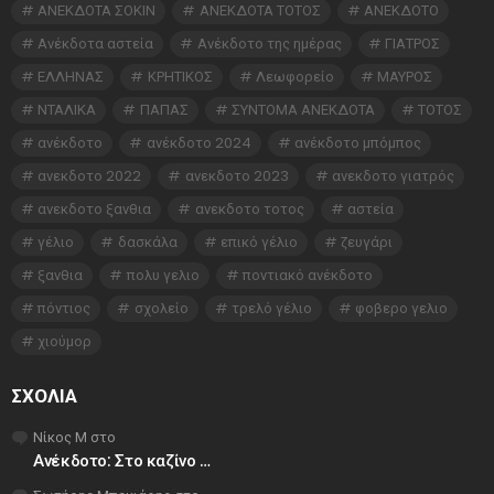
ΑΝΕΚΔΟΤΑ ΣΟΚΙΝ
ΑΝΕΚΔΟΤΑ ΤΟΤΟΣ
ΑΝΕΚΔΟΤΟ
Ανέκδοτα αστεία
Ανέκδοτο της ημέρας
ΓΙΑΤΡΟΣ
ΕΛΛΗΝΑΣ
ΚΡΗΤΙΚΟΣ
Λεωφορείο
ΜΑΥΡΟΣ
ΝΤΑΛΙΚΑ
ΠΑΠΑΣ
ΣΥΝΤΟΜΑ ΑΝΕΚΔΟΤΑ
ΤΟΤΟΣ
ανέκδοτο
ανέκδοτο 2024
ανέκδοτο μπόμπος
ανεκδοτο 2022
ανεκδοτο 2023
ανεκδοτο γιατρός
ανεκδοτο ξανθια
ανεκδοτο τοτος
αστεία
γέλιο
δασκάλα
επικό γέλιο
ζευγάρι
ξανθια
πολυ γελιο
ποντιακό ανέκδοτο
πόντιος
σχολείο
τρελό γέλιο
φοβερο γελιο
χιούμορ
ΣΧΌΛΙΑ
Νίκος Μ
στο
Ανέκδοτο: Στο καζίνο …