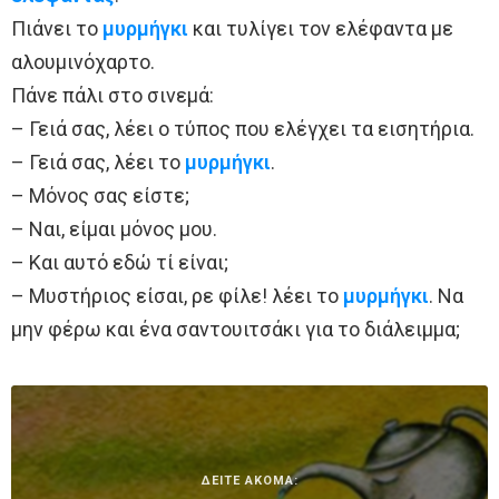
Πιάνει το
μυρμήγκι
και τυλίγει τον ελέφαντα με
αλουμινόχαρτο.
Πάνε πάλι στο σινεμά:
– Γειά σας, λέει ο τύπος που ελέγχει τα εισητήρια.
– Γειά σας, λέει το
μυρμήγκι
.
– Μόνος σας είστε;
– Ναι, είμαι μόνος μου.
– Και αυτό εδώ τί είναι;
– Μυστήριος είσαι, ρε φίλε! λέει το
μυρμήγκι
. Να
μην φέρω και ένα σαντουιτσάκι για το διάλειμμα;
ΔΕΙΤΕ ΑΚΟΜΑ: