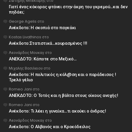
Σωτήρης Μπεκιάρης
στο
Γιατί ένας κόκορας φτάνει στην άκρη του γκρεμού…και δεν
πηδάει;
George Agelis
στο
Ανέκδοτο: Η σκοπιά στο παγκάκι
Kostas Livathinos
στο
Ανέκδοτο:Στατιστικά…κουρασμένος !!!
Λεονάρδος Μουκαγ
στο
ΑΝΕΚΔΟΤΟ: Κάποτε στο Μεξικό…
Μιχαλης Βασιλειου
στο
Ανέκδοτο: Η πολιτικός η κόλ@ση και ο παράδεισος !
Τρελό γέλιο
Romeo Jani
στο
ΑΝΕΚΔΟΤΟ: Ο Τοτός και η βόλτα στους οίκους ανοχής!
Romeo Jani
στο
Ανέκδοτο: Τι λέει η γυναίκα…τι ακούει ο άνδρας!
Λεονάρδος Μουκαγ
στο
Ανέκδοτο: Ο Αλβανός και ο Κροκόδειλος