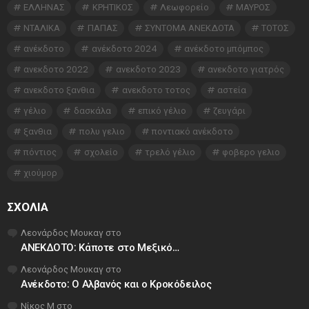
ΕΛΛΗΝΑΣ
ΚΡΗΤΙΚΟΣ
Λεωφορείο
ΜΑΥΡΟΣ
ΝΤΑΛΙΚΑ
ΠΑΠΑΣ
ΣΥΝΤΟΜΑ ΑΝΕΚΔΟΤΑ
ΤΟΤΟΣ
ανέκδοτο
ανέκδοτο 2024
ανέκδοτο μπόμπος
ανεκδοτο 2022
ανεκδοτο 2023
ανεκδοτο γιατρός
ανεκδοτο ξανθια
ανεκδοτο τοτος
αστεία
γέλιο
δασκάλα
επικό γέλιο
ζευγάρι
ξανθια
πολυ γελιο
ποντιακό ανέκδοτο
πόντιος
σχολείο
τρελό γέλιο
φοβερο γελιο
χιούμορ
ΣΧΌΛΙΑ
Λεονάρδος Μουκαγ
στο
ΑΝΕΚΔΟΤΟ: Κάποτε στο Μεξικό…
Λεονάρδος Μουκαγ
στο
Ανέκδοτο: Ο Αλβανός και ο Κροκόδειλος
Νίκος Μ
στο