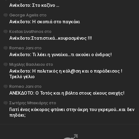
Ανέκδοτο: Στο καζίνο …
George Agelis
στο
Ανέκδοτο: Η σκοπιά στο παγκάκι
Kostas Livathinos
στο
Ανέκδοτο:Στατιστικά…κουρασμένος !!!
Romeo Jani
στο
Ανέκδοτο: Τι λέει η γυναίκα…τι ακούει ο άνδρας!
Μιχαλης Βασιλειου
στο
Ανέκδοτο: Η πολιτικός η κόλ@ση και ο παράδεισος !
Τρελό γέλιο
Romeo Jani
στο
ΑΝΕΚΔΟΤΟ: Ο Τοτός και η βόλτα στους οίκους ανοχής!
Σωτήρης Μπεκιάρης
στο
Γιατί ένας κόκορας φτάνει στην άκρη του γκρεμού…και δεν
πηδάει;