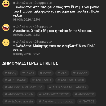
από Ανώνυμο κάθαρμα στο
–Ανέκδοτο: Αποφασίζει ο γιος στα 18 να μείνει μόνος
του. Παίρνει τηλέφωνο τον πατέρα και του λέει. Πολύ
γέλιο
08/08/2026, 12:54
από Ανώνυμο κάθαρμα στο
Ανέκδοτο: Ο ταξιτζής και η τσίτσιδη πελάτισσα…
08/08/2026, 12:53
από Ανώνυμο κάθαρμα στο
–Ανέκδοτο: Μαθητής πάει σε σουβλατζίδικο. Πολύ
γέλιο
08/08/2026, 12:52
ΔΗΜΟΦΙΛΕΣΤΕΡΕΣ ΕΤΙΚΈΤΕΣ
funny
jokes
news
viral
Άνδρας
ΑΕΡΟΠΛΑΝΟ
ΑΝΕΚΔΟΤΑ
ΑΝΕΚΔΟΤΑ 2018
ΑΝΕΚΔΟΤΑ ΜΕ ΜΑΥΡΟΥΣ
ΑΝΕΚΔΟΤΑ ΜΕ ΞΑΝΘΙΕΣ
ΑΝΕΚΔΟΤΑ ΣΟΚΙΝ
ΑΝΕΚΔΟΤΑ ΤΟΤΟΣ
ΑΝΕΚΔΟΤΟ
Ανέκδοτα αστεία
Ανέκδοτο της ημέρας
ΓΙΑΤΡΟΣ