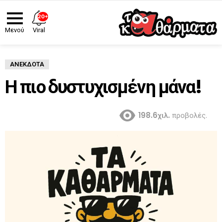
20+
Viral
Μενού
ΑΝΈΚΔΟΤΑ
Η πιο δυστυχισμένη μάνα!
198.6χιλ.
προβολές.