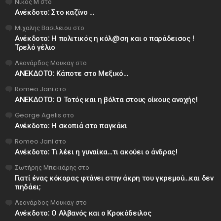
Νίκος Μ
στο
Ανέκδοτο: Στο καζίνο …
Μιχαλης Βασιλειου
στο
Ανέκδοτο: Η πολιτικός η κόλ@ση και ο παράδεισος !
Τρελό γέλιο
Λεονάρδος Μουκαγ
στο
ΑΝΕΚΔΟΤΟ: Κάποτε στο Μεξικό…
Romeo Jani
στο
ΑΝΕΚΔΟΤΟ: Ο Τοτός και η βόλτα στους οίκους ανοχής!
George Agelis
στο
Ανέκδοτο: Η σκοπιά στο παγκάκι
Romeo Jani
στο
Ανέκδοτο: Τι λέει η γυναίκα…τι ακούει ο άνδρας!
Σωτήρης Μπεκιάρης
στο
Γιατί ένας κόκορας φτάνει στην άκρη του γκρεμού…και δεν
πηδάει;
Λεονάρδος Μουκαγ
στο
Ανέκδοτο: Ο Αλβανός και ο Κροκόδειλος