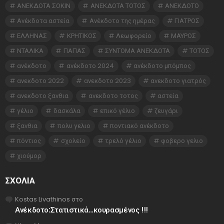
ΑΝΕΚΔΟΤΑ ΣΟΚΙΝ
ΑΝΕΚΔΟΤΑ ΤΟΤΟΣ
ΑΝΕΚΔΟΤΟ
Ανέκδοτα αστεία
Ανέκδοτο της ημέρας
ΓΙΑΤΡΟΣ
ΕΛΛΗΝΑΣ
ΚΡΗΤΙΚΟΣ
Λεωφορείο
ΜΑΥΡΟΣ
ΝΤΑΛΙΚΑ
ΠΑΠΑΣ
ΣΥΝΤΟΜΑ ΑΝΕΚΔΟΤΑ
ΤΟΤΟΣ
ανέκδοτο
ανέκδοτο 2024
ανέκδοτο μπόμπος
ανεκδοτο 2022
ανεκδοτο 2023
ανεκδοτο γιατρός
ανεκδοτο ξανθια
ανεκδοτο τοτος
αστεία
γέλιο
δασκάλα
επικό γέλιο
ζευγάρι
ξανθια
πολυ γελιο
ποντιακό ανέκδοτο
πόντιος
σχολείο
τρελό γέλιο
φοβερο γελιο
χιούμορ
ΣΧΌΛΙΑ
Kostas Livathinos
στο
Ανέκδοτο:Στατιστικά…κουρασμένος !!!