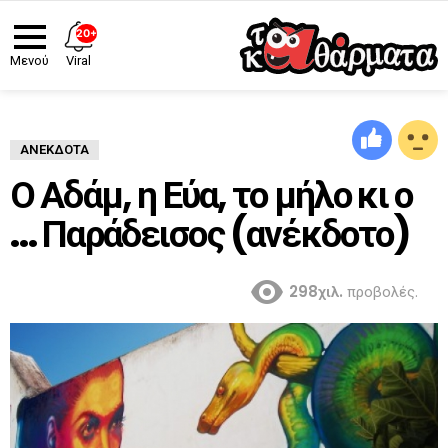
20+
Viral
Μενού
ΑΝΈΚΔΟΤΑ
Ο Αδάμ, η Εύα, το μήλο κι ο
… Παράδεισος (ανέκδοτο)
298χιλ.
προβολές.