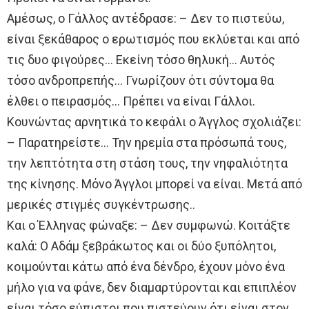
Αμέσως, ο Γάλλος αντέδρασε: – Δεν το πιστεύω,
είναι ξεκάθαρος ο ερωτισμός που εκλύεται και από
τις δυο φιγούρες… Εκείνη τόσο θηλυκή… Αυτός
τόσο ανδροπρεπής… Γνωρίζουν ότι σύντομα θα
έλθει ο πειρασμός… Πρέπει να είναι Γάλλοι.
Κουνώντας αρνητικά το κεφάλι ο Άγγλος σχολιάζει:
– Παρατηρείστε… Την ηρεμία στα πρόσωπά τους,
την λεπτότητα στη στάση τους, την νηφαλιότητα
της κίνησης. Μόνο Άγγλοι μπορεί να είναι. Μετά από
μερικές στιγμές συγκέντρωσης..
Και ο Έλληνας φώναξε: – Δεν συμφωνώ. Κοιτάξτε
καλά: Ο Αδάμ ξεβράκωτος και οι δύο ξυπόλητοι,
κοιμούνται κάτω από ένα δένδρο, έχουν μόνο ένα
μήλο για να φάνε, δεν διαμαρτύρονται και επιπλέον
είναι τόσο εύπιστοι που πιστεύουν ότι είναι στον