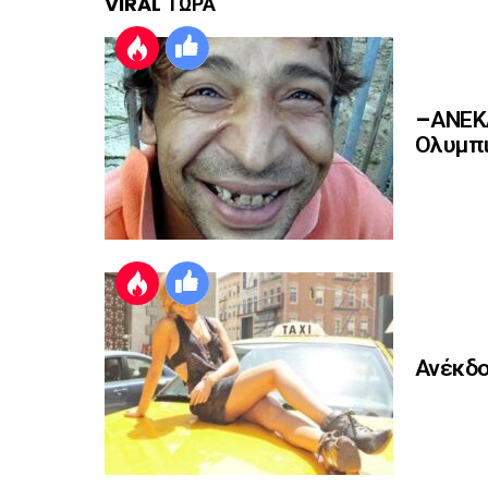
VIRAL ΤΩΡΑ
–ΑΝΕΚΔ
Ολυμπι
Ανέκδο