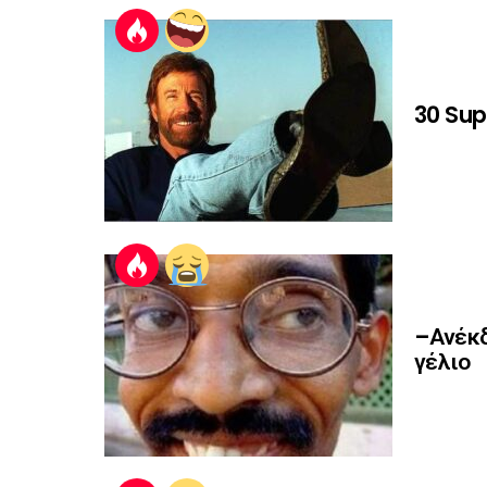
30 Sup
–Ανέκδ
γέλιο