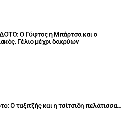
ΟΤΟ: Ο Γύφτος η Μπάρτσα και ο
ακός. Γέλιο μέχρι δακρύων
το: Ο ταξιτζής και η τσίτσιδη πελάτισσα…