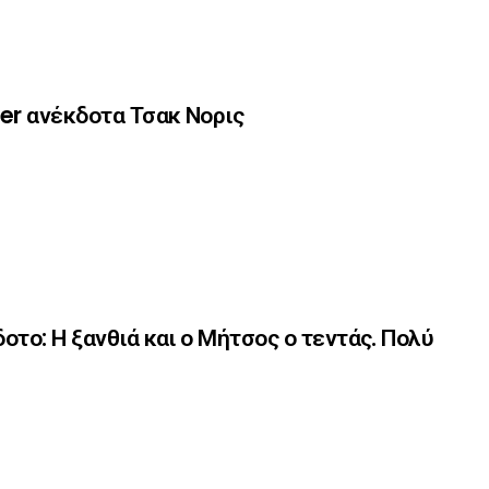
er ανέκδοτα Τσακ Νορις
οτο: Η ξανθιά και ο Μήτσος ο τεντάς. Πολύ