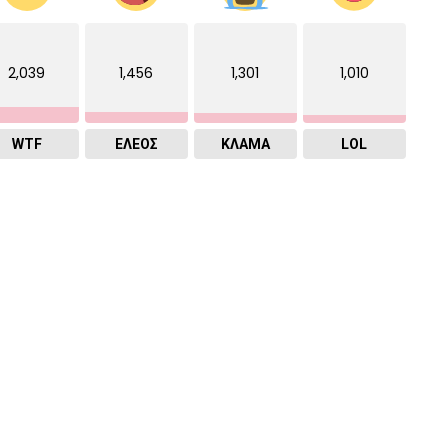
2,039
1,456
1,301
1,010
WTF
ΕΛΕΟΣ
ΚΛΑΜΑ
LOL