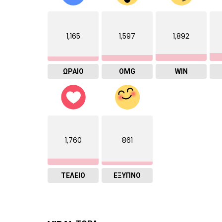
1,165
1,597
1,892
ΩΡΑΙΟ
OMG
WIN
1,760
861
ΤΕΛΕΙΟ
ΈΞΥΠΝΟ