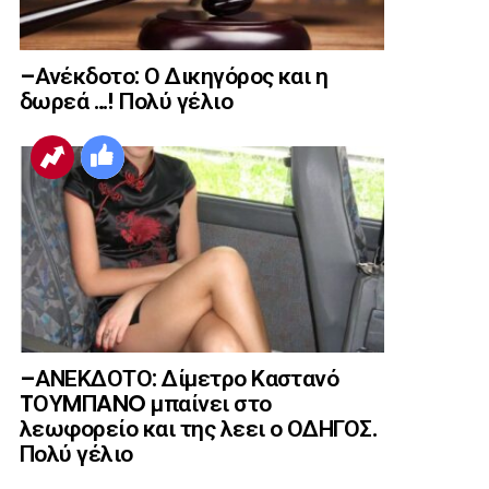
–Ανέκδοτο: Ο Δικηγόρος και η
δωρεά …! Πολύ γέλιο
–ΑΝΕΚΔΟΤΟ: Δίμετρο Καστανό
TΟΥMΠANO μπαίνει στο
λεωφορείο και της λεει ο ΟΔΗΓΟΣ.
Πολύ γέλιο