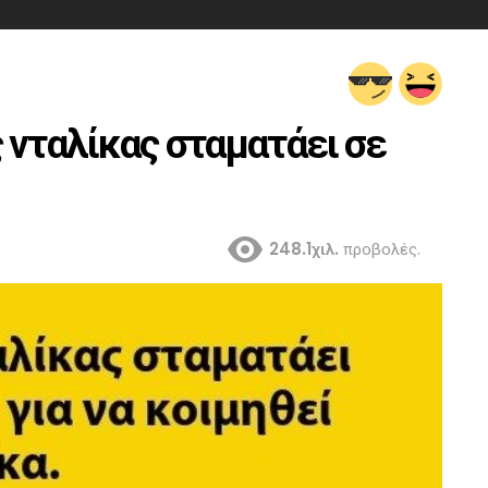
 νταλίκας σταματάει σε
248.1χιλ.
προβολές.