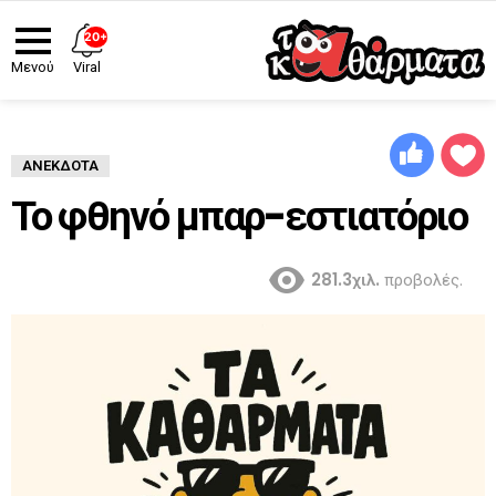
20+
Viral
Μενού
ΑΝΈΚΔΟΤΑ
Το φθηνό μπαρ-εστιατόριο
281.3χιλ.
προβολές.