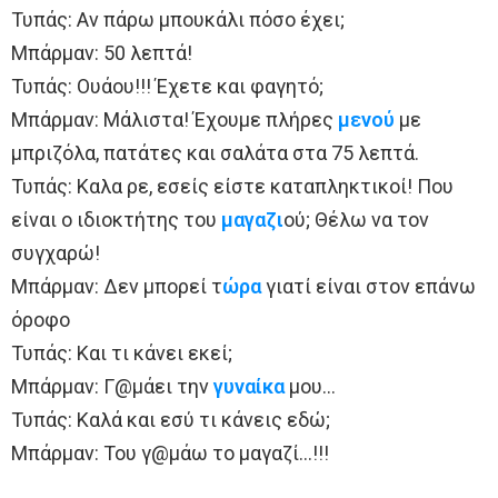
Τυπάς: Αν πάρω μπουκάλι πόσο έχει;
Μπάρμαν: 50 λεπτά!
Τυπάς: Ουάου!!! Έχετε και φαγητό;
Μπάρμαν: Μάλιστα! Έχουμε πλήρες
μενού
με
μπριζόλα, πατάτες και σαλάτα στα 75 λεπτά.
Τυπάς: Καλα ρε, εσείς είστε καταπληκτικοί! Που
είναι ο ιδιοκτήτης του
μαγαζι
ού; Θέλω να τον
συγχαρώ!
Μπάρμαν: Δεν μπορεί τ
ώρα
γιατί είναι στον επάνω
όροφο
Τυπάς: Και τι κάνει εκεί;
Μπάρμαν: Γ@μάει την
γυναίκα
μου…
Τυπάς: Καλά και εσύ τι κάνεις εδώ;
Μπάρμαν: Του γ@μάω το μαγαζί…!!!