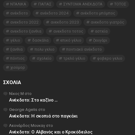
ΝΤΑΛΙΚΑ
ΠΑΠΑΣ
ΣΥΝΤΟΜΑ ΑΝΕΚΔΟΤΑ
ΤΟΤΟΣ
ανέκδοτο
ανέκδοτο 2024
ανέκδοτο μπόμπος
ανεκδοτο 2022
ανεκδοτο 2023
ανεκδοτο γιατρός
ανεκδοτο ξανθια
ανεκδοτο τοτος
αστεία
γέλιο
δασκάλα
επικό γέλιο
ζευγάρι
ξανθια
πολυ γελιο
ποντιακό ανέκδοτο
πόντιος
σχολείο
τρελό γέλιο
φοβερο γελιο
χιούμορ
ΣΧΌΛΙΑ
Νίκος Μ
στο
Ανέκδοτο: Στο καζίνο …
George Agelis
στο
Ανέκδοτο: Η σκοπιά στο παγκάκι
Λεονάρδος Μουκαγ
στο
Ανέκδοτο: Ο Αλβανός και ο Κροκόδειλος