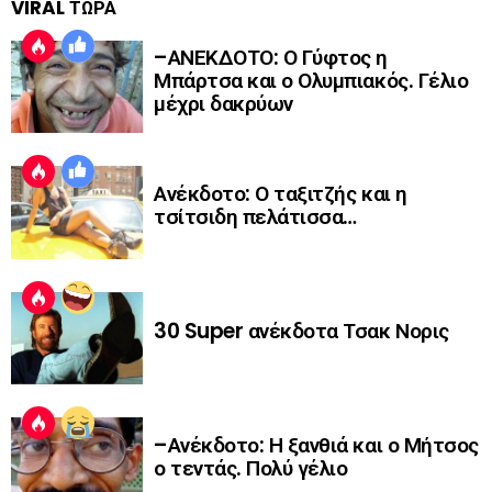
VIRAL ΤΩΡΑ
–ΑΝΕΚΔΟΤΟ: Ο Γύφτος η
Μπάρτσα και ο Ολυμπιακός. Γέλιο
μέχρι δακρύων
Ανέκδοτο: Ο ταξιτζής και η
τσίτσιδη πελάτισσα…
30 Super ανέκδοτα Τσακ Νορις
–Ανέκδοτο: Η ξανθιά και ο Μήτσος
ο τεντάς. Πολύ γέλιο