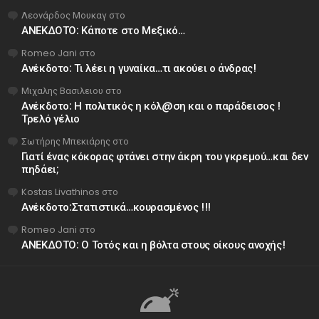
Λεονάρδος Μουκαγ
στο
ΑΝΕΚΔΟΤΟ: Κάποτε στο Μεξικό…
Romeo Jani
στο
Ανέκδοτο: Τι λέει η γυναίκα…τι ακούει ο άνδρας!
Μιχαλης Βασιλειου
στο
Ανέκδοτο: Η πολιτικός η κόλ@ση και ο παράδεισος !
Τρελό γέλιο
Σωτήρης Μπεκιάρης
στο
Γιατί ένας κόκορας φτάνει στην άκρη του γκρεμού…και δεν
πηδάει;
Kostas Livathinos
στο
Ανέκδοτο:Στατιστικά…κουρασμένος !!!
Romeo Jani
στο
ΑΝΕΚΔΟΤΟ: Ο Τοτός και η βόλτα στους οίκους ανοχής!