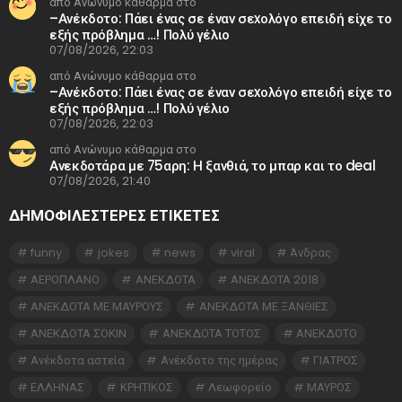
από Ανώνυμο κάθαρμα στο
–Ανέκδοτο: Πάει ένας σε έναν σεxολόγο επειδή είχε το
εξής πρόβλημα …! Πολύ γέλιο
07/08/2026, 22:03
από Ανώνυμο κάθαρμα στο
–Ανέκδοτο: Πάει ένας σε έναν σεxολόγο επειδή είχε το
εξής πρόβλημα …! Πολύ γέλιο
07/08/2026, 22:03
από Ανώνυμο κάθαρμα στο
Ανεκδοτάρα με 75αρη: Η ξανθιά, το μπαρ και το deal
07/08/2026, 21:40
ΔΗΜΟΦΙΛΕΣΤΕΡΕΣ ΕΤΙΚΈΤΕΣ
funny
jokes
news
viral
Άνδρας
ΑΕΡΟΠΛΑΝΟ
ΑΝΕΚΔΟΤΑ
ΑΝΕΚΔΟΤΑ 2018
ΑΝΕΚΔΟΤΑ ΜΕ ΜΑΥΡΟΥΣ
ΑΝΕΚΔΟΤΑ ΜΕ ΞΑΝΘΙΕΣ
ΑΝΕΚΔΟΤΑ ΣΟΚΙΝ
ΑΝΕΚΔΟΤΑ ΤΟΤΟΣ
ΑΝΕΚΔΟΤΟ
Ανέκδοτα αστεία
Ανέκδοτο της ημέρας
ΓΙΑΤΡΟΣ
ΕΛΛΗΝΑΣ
ΚΡΗΤΙΚΟΣ
Λεωφορείο
ΜΑΥΡΟΣ