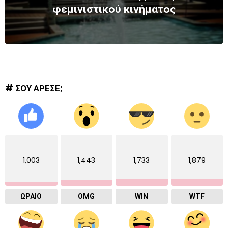
φεμινιστικού κινήματος
# ΣΟΥ ΑΡΕΣΕ;
1,003
1,443
1,733
1,879
ΩΡΑΙΟ
OMG
WIN
WTF