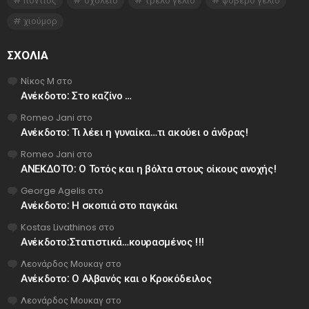
πόντιος
σχολείο
τρελό γέλιο
φοβερο γελιο
χιούμορ
ΣΧΌΛΙΑ
Νίκος Μ
στο
Ανέκδοτο: Στο καζίνο …
Romeo Jani
στο
Ανέκδοτο: Τι λέει η γυναίκα…τι ακούει ο άνδρας!
Romeo Jani
στο
ΑΝΕΚΔΟΤΟ: Ο Τοτός και η βόλτα στους οίκους ανοχής!
George Agelis
στο
Ανέκδοτο: Η σκοπιά στο παγκάκι
Kostas Livathinos
στο
Ανέκδοτο:Στατιστικά…κουρασμένος !!!
Λεονάρδος Μουκαγ
στο
Ανέκδοτο: Ο Αλβανός και ο Κροκόδειλος
Λεονάρδος Μουκαγ
στο