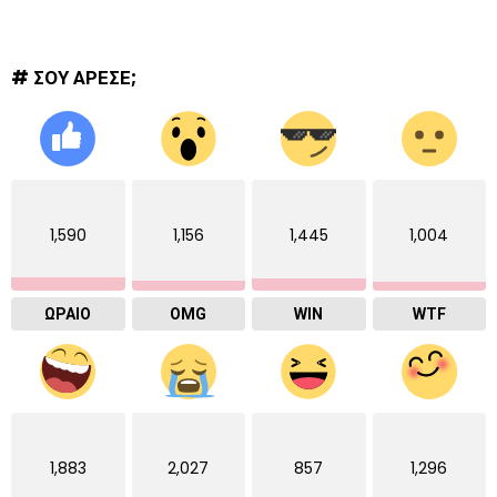
# ΣΟΥ ΑΡΕΣΕ;
1,590
1,156
1,445
1,004
ΩΡΑΙΟ
OMG
WIN
WTF
1,883
2,027
857
1,296