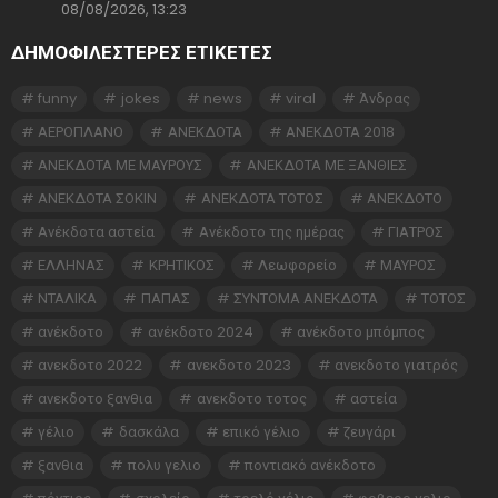
08/08/2026, 13:23
ΔΗΜΟΦΙΛΕΣΤΕΡΕΣ ΕΤΙΚΈΤΕΣ
funny
jokes
news
viral
Άνδρας
ΑΕΡΟΠΛΑΝΟ
ΑΝΕΚΔΟΤΑ
ΑΝΕΚΔΟΤΑ 2018
ΑΝΕΚΔΟΤΑ ΜΕ ΜΑΥΡΟΥΣ
ΑΝΕΚΔΟΤΑ ΜΕ ΞΑΝΘΙΕΣ
ΑΝΕΚΔΟΤΑ ΣΟΚΙΝ
ΑΝΕΚΔΟΤΑ ΤΟΤΟΣ
ΑΝΕΚΔΟΤΟ
Ανέκδοτα αστεία
Ανέκδοτο της ημέρας
ΓΙΑΤΡΟΣ
ΕΛΛΗΝΑΣ
ΚΡΗΤΙΚΟΣ
Λεωφορείο
ΜΑΥΡΟΣ
ΝΤΑΛΙΚΑ
ΠΑΠΑΣ
ΣΥΝΤΟΜΑ ΑΝΕΚΔΟΤΑ
ΤΟΤΟΣ
ανέκδοτο
ανέκδοτο 2024
ανέκδοτο μπόμπος
ανεκδοτο 2022
ανεκδοτο 2023
ανεκδοτο γιατρός
ανεκδοτο ξανθια
ανεκδοτο τοτος
αστεία
γέλιο
δασκάλα
επικό γέλιο
ζευγάρι
ξανθια
πολυ γελιο
ποντιακό ανέκδοτο