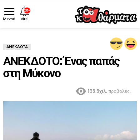
20+
Viral
Μενού
ΑΝΈΚΔΟΤΑ
ΑΝΕΚΔΟΤΟ: Ένας παπάς
στη Μύκονο
165.5χιλ.
προβολές.