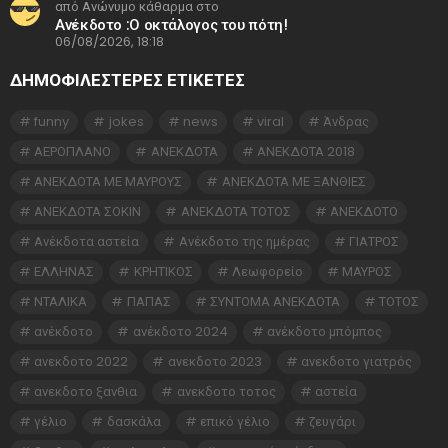
από Ανώνυμο κάθαρμα στο
Ανέκδοτο :Ο οκτάλογος του πότη!
06/08/2026, 18:18
ΔΗΜΟΦΙΛΕΣΤΕΡΕΣ ΕΤΙΚΈΤΕΣ
funny
jokes
news
viral
Άνδρας
ΑΕΡΟΠΛΑΝΟ
ΑΝΕΚΔΟΤΑ
ΑΝΕΚΔΟΤΑ 2018
ΑΝΕΚΔΟΤΑ ΜΕ ΜΑΥΡΟΥΣ
ΑΝΕΚΔΟΤΑ ΜΕ ΞΑΝΘΙΕΣ
ΑΝΕΚΔΟΤΑ ΣΟΚΙΝ
ΑΝΕΚΔΟΤΑ ΤΟΤΟΣ
ΑΝΕΚΔΟΤΟ
Ανέκδοτα αστεία
Ανέκδοτο της ημέρας
ΓΙΑΤΡΟΣ
ΕΛΛΗΝΑΣ
ΚΡΗΤΙΚΟΣ
Λεωφορείο
ΜΑΥΡΟΣ
ΝΤΑΛΙΚΑ
ΠΑΠΑΣ
ΣΥΝΤΟΜΑ ΑΝΕΚΔΟΤΑ
ΤΟΤΟΣ
ανέκδοτο
ανέκδοτο 2024
ανέκδοτο μπόμπος
ανεκδοτο 2022
ανεκδοτο 2023
ανεκδοτο γιατρός
ανεκδοτο ξανθια
ανεκδοτο τοτος
αστεία
γέλιο
δασκάλα
επικό γέλιο
ζευγάρι