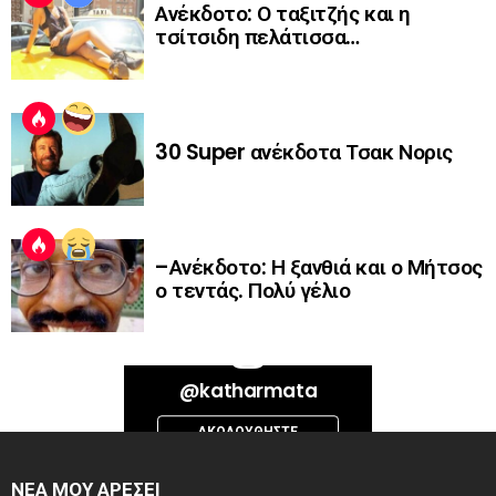
Ανέκδοτο: Ο ταξιτζής και η
τσίτσιδη πελάτισσα…
30 Super ανέκδοτα Τσακ Νορις
–Ανέκδοτο: Η ξανθιά και ο Μήτσος
ο τεντάς. Πολύ γέλιο
Bad Request. Error validating access token: Session has expired on
@katharmata
Thursday, 06-Aug-26 13:14:09 PDT. The current time is Friday, 07-Aug-
26 08:29:30 PDT.
ΑΚΟΛΟΥΘΉΣΤΕ
INSTAGRAM
ΝΕΑ ΜΟΥ ΑΡΕΣΕΙ