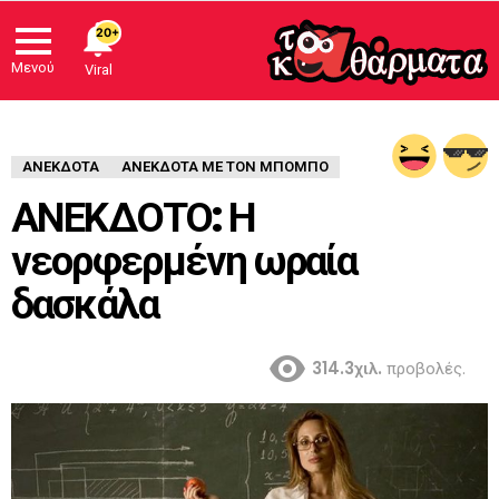
20+
Μενού
Viral
ΑΝΈΚΔΟΤΑ
ΑΝΕΚΔΟΤΑ ΜΕ ΤΟΝ ΜΠΟΜΠΟ
ΑΝΕΚΔΟΤΟ: Η
νεορφερμένη ωραία
δασκάλα
314.3χιλ.
προβολές.