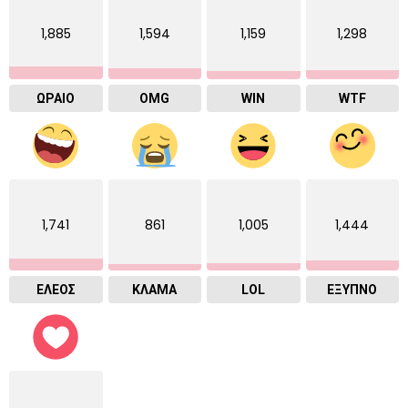
1,885
1,594
1,159
1,298
ΩΡΑΙΟ
OMG
WIN
WTF
1,741
861
1,005
1,444
ΕΛΕΟΣ
ΚΛΑΜΑ
LOL
ΈΞΥΠΝΟ