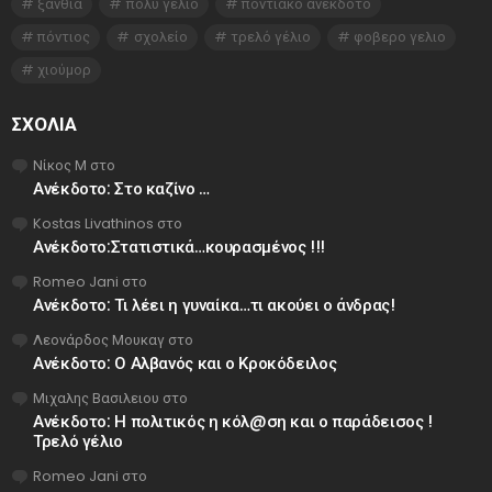
ξανθια
πολυ γελιο
ποντιακό ανέκδοτο
πόντιος
σχολείο
τρελό γέλιο
φοβερο γελιο
χιούμορ
ΣΧΌΛΙΑ
Νίκος Μ
στο
Ανέκδοτο: Στο καζίνο …
Kostas Livathinos
στο
Ανέκδοτο:Στατιστικά…κουρασμένος !!!
Romeo Jani
στο
Ανέκδοτο: Τι λέει η γυναίκα…τι ακούει ο άνδρας!
Λεονάρδος Μουκαγ
στο
Ανέκδοτο: Ο Αλβανός και ο Κροκόδειλος
Μιχαλης Βασιλειου
στο
Ανέκδοτο: Η πολιτικός η κόλ@ση και ο παράδεισος !
Τρελό γέλιο
Romeo Jani
στο