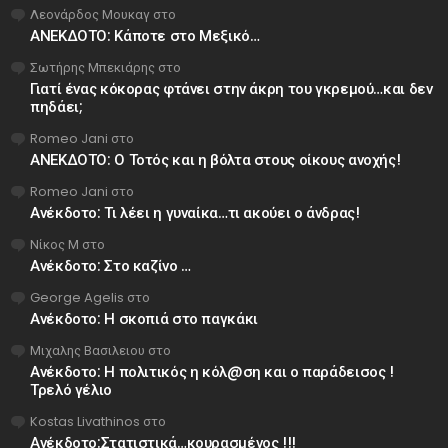
Λεονάρδος Μουκαγ
στο
ΑΝΕΚΔΟΤΟ: Κάποτε στο Μεξικό…
Σωτήρης Μπεκιάρης
στο
Γιατί ένας κόκορας φτάνει στην άκρη του γκρεμού…και δεν
πηδάει;
Romeo Jani
στο
ΑΝΕΚΔΟΤΟ: Ο Τοτός και η βόλτα στους οίκους ανοχής!
Romeo Jani
στο
Ανέκδοτο: Τι λέει η γυναίκα…τι ακούει ο άνδρας!
Νίκος Μ
στο
Ανέκδοτο: Στο καζίνο …
George Agelis
στο
Ανέκδοτο: Η σκοπιά στο παγκάκι
Μιχαλης Βασιλειου
στο
Ανέκδοτο: Η πολιτικός η κόλ@ση και ο παράδεισος !
Τρελό γέλιο
Kostas Livathinos
στο
Ανέκδοτο:Στατιστικά…κουρασμένος !!!