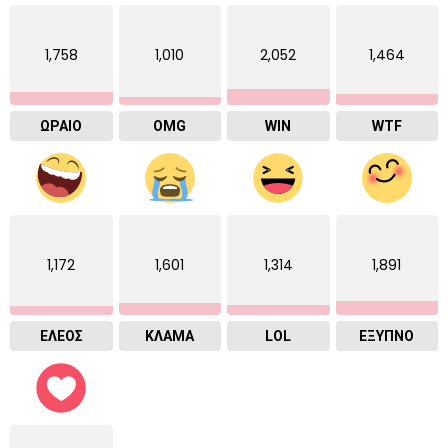
1,758
1,010
2,052
1,464
ΩΡΑΙΟ
OMG
WIN
WTF
1,172
1,601
1,314
1,891
ΕΛΕΟΣ
ΚΛΑΜΑ
LOL
ΈΞΥΠΝΟ