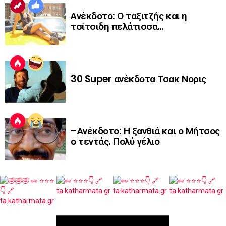
Ανέκδοτο: Ο ταξιτζής και η
τσίτσιδη πελάτισσα…
30 Super ανέκδοτα Τσακ Νορις
–Ανέκδοτο: Η ξανθιά και ο Μήτσος
ο τεντάς. Πολύ γέλιο