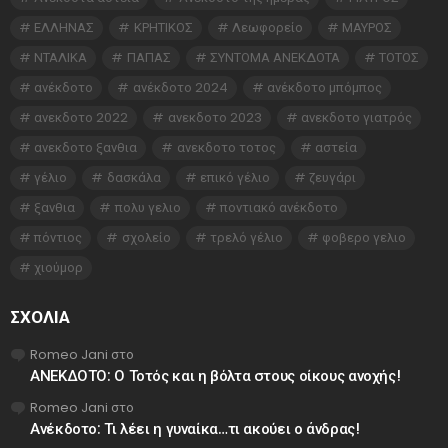
ΕΛΛΗΝΑΣ
ΚΡΗΤΙΚΟΣ
Λεωφορείο
ΜΑΥΡΟΣ
ΝΤΑΛΙΚΑ
ΠΑΠΑΣ
ΣΥΝΤΟΜΑ ΑΝΕΚΔΟΤΑ
ΤΟΤΟΣ
ανέκδοτο
ανέκδοτο 2024
ανέκδοτο μπόμπος
ανεκδοτο 2022
ανεκδοτο 2023
ανεκδοτο γιατρός
ανεκδοτο ξανθια
ανεκδοτο τοτος
αστεία
γέλιο
δασκάλα
επικό γέλιο
ζευγάρι
ξανθια
πολυ γελιο
ποντιακό ανέκδοτο
πόντιος
σχολείο
τρελό γέλιο
φοβερο γελιο
χιούμορ
ΣΧΌΛΙΑ
Romeo Jani
στο
ΑΝΕΚΔΟΤΟ: Ο Τοτός και η βόλτα στους οίκους ανοχής!
Romeo Jani
στο
Ανέκδοτο: Τι λέει η γυναίκα…τι ακούει ο άνδρας!