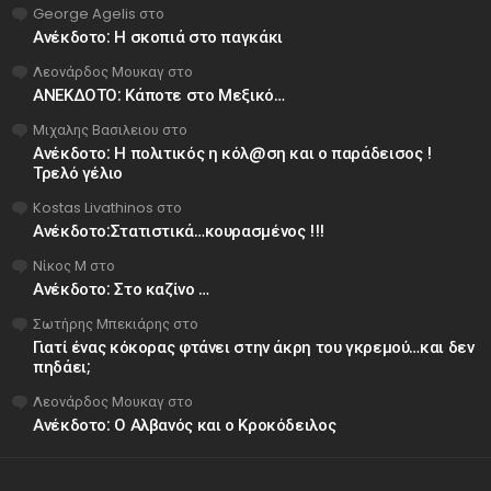
George Agelis
στο
Ανέκδοτο: Η σκοπιά στο παγκάκι
Λεονάρδος Μουκαγ
στο
ΑΝΕΚΔΟΤΟ: Κάποτε στο Μεξικό…
Μιχαλης Βασιλειου
στο
Ανέκδοτο: Η πολιτικός η κόλ@ση και ο παράδεισος !
Τρελό γέλιο
Kostas Livathinos
στο
Ανέκδοτο:Στατιστικά…κουρασμένος !!!
Νίκος Μ
στο
Ανέκδοτο: Στο καζίνο …
Σωτήρης Μπεκιάρης
στο
Γιατί ένας κόκορας φτάνει στην άκρη του γκρεμού…και δεν
πηδάει;
Λεονάρδος Μουκαγ
στο
Ανέκδοτο: Ο Αλβανός και ο Κροκόδειλος