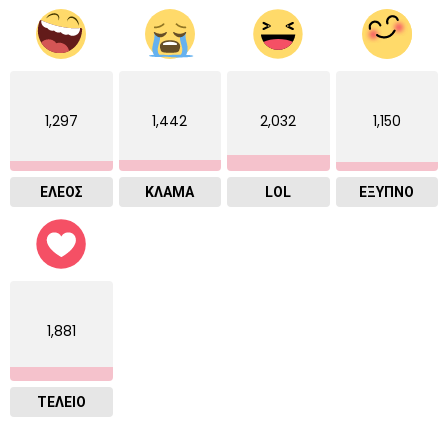
1,297
1,442
2,032
1,150
ΕΛΕΟΣ
ΚΛΑΜΑ
LOL
ΈΞΥΠΝΟ
1,881
ΤΕΛΕΙΟ