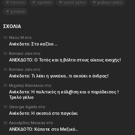
πόντιος
σχολείο
τρελό γέλιο
φοβερο γελιο
χιούμορ
ΣΧΌΛΙΑ
Νίκος Μ
στο
Ανέκδοτο: Στο καζίνο …
Romeo Jani
στο
ΑΝΕΚΔΟΤΟ: Ο Τοτός και η βόλτα στους οίκους ανοχής!
Romeo Jani
στο
Ανέκδοτο: Τι λέει η γυναίκα…τι ακούει ο άνδρας!
Μιχαλης Βασιλειου
στο
Ανέκδοτο: Η πολιτικός η κόλ@ση και ο παράδεισος !
Τρελό γέλιο
George Agelis
στο
Ανέκδοτο: Η σκοπιά στο παγκάκι
Λεονάρδος Μουκαγ
στο
ΑΝΕΚΔΟΤΟ: Κάποτε στο Μεξικό…