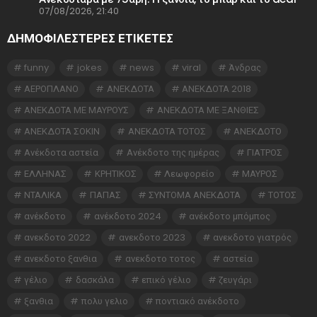
07/08/2026, 21:40
ΔΗΜΟΦΙΛΕΣΤΕΡΕΣ ΕΤΙΚΈΤΕΣ
funny
jokes
news
viral
Άνδρας
ΑΕΡΟΠΛΑΝΟ
ΑΝΕΚΔΟΤΑ
ΑΝΕΚΔΟΤΑ 2018
ΑΝΕΚΔΟΤΑ ΜΕ ΜΑΥΡΟΥΣ
ΑΝΕΚΔΟΤΑ ΜΕ ΞΑΝΘΙΕΣ
ΑΝΕΚΔΟΤΑ ΣΟΚΙΝ
ΑΝΕΚΔΟΤΑ ΤΟΤΟΣ
ΑΝΕΚΔΟΤΟ
Ανέκδοτα αστεία
Ανέκδοτο της ημέρας
ΓΙΑΤΡΟΣ
ΕΛΛΗΝΑΣ
ΚΡΗΤΙΚΟΣ
Λεωφορείο
ΜΑΥΡΟΣ
ΝΤΑΛΙΚΑ
ΠΑΠΑΣ
ΣΥΝΤΟΜΑ ΑΝΕΚΔΟΤΑ
ΤΟΤΟΣ
ανέκδοτο
ανέκδοτο 2024
ανέκδοτο μπόμπος
ανεκδοτο 2022
ανεκδοτο 2023
ανεκδοτο γιατρός
ανεκδοτο ξανθια
ανεκδοτο τοτος
αστεία
γέλιο
δασκάλα
επικό γέλιο
ζευγάρι
ξανθια
πολυ γελιο
ποντιακό ανέκδοτο