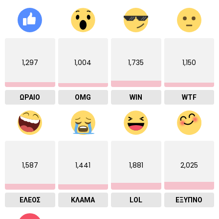
1,297
1,004
1,735
1,150
ΩΡΑΙΟ
OMG
WIN
WTF
1,587
1,441
1,881
2,025
ΕΛΕΟΣ
ΚΛΑΜΑ
LOL
ΈΞΥΠΝΟ