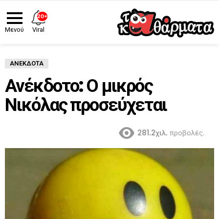
20+
Viral
Μενού
ΑΝΈΚΔΟΤΑ
Ανέκδοτο: Ο μικρός
Νικόλας προσεύχεται
281.2χιλ.
προβολές.