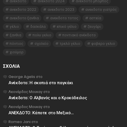
ανέκδοτο
ανέκδοτο 2024
ανέκδοτο μπόμπος
ανεκδοτο 2022
ανεκδοτο 2023
ανεκδοτο γιατρός
ανεκδοτο ξανθια
ανεκδοτο τοτος
αστεία
γέλιο
δασκάλα
επικό γέλιο
ζευγάρι
ξανθια
πολυ γελιο
ποντιακό ανέκδοτο
πόντιος
σχολείο
τρελό γέλιο
φοβερο γελιο
χιούμορ
ΣΧΌΛΙΑ
George Agelis
στο
Ανέκδοτο: Η σκοπιά στο παγκάκι
Λεονάρδος Μουκαγ
στο
Ανέκδοτο: Ο Αλβανός και ο Κροκόδειλος
Λεονάρδος Μουκαγ
στο
ΑΝΕΚΔΟΤΟ: Κάποτε στο Μεξικό…
Romeo Jani
στο