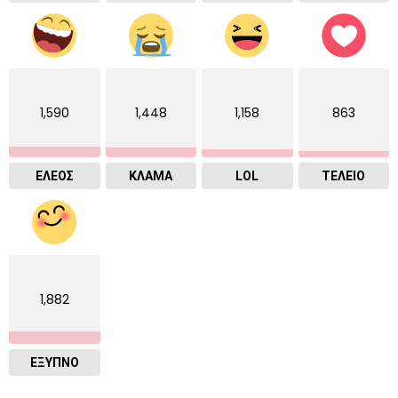
1,590
1,448
1,158
863
ΕΛΕΟΣ
ΚΛΑΜΑ
LOL
ΤΕΛΕΙΟ
1,882
ΈΞΥΠΝΟ