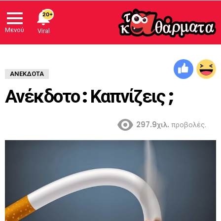
20+
Μενού
Viral
ΑΝΈΚΔΟΤΑ
Ανέκδοτο : Καπνίζεις ;
297.9χιλ.
προβολές.