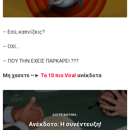
– Εσύ, καπνίζεις?
– ΟΧΙ…
– ΠΟΥ ΤΗΝ ΕΧΕΙΣ ΠΑΡΚΑΡΕΙ ???
Μη χασετε ••►
Τα 10 πιο Viral
ανέκδοτα
ΔΕΙΤΕ ΑΚΟΜΑ:
Ανέκδοτο: Η συνέντευξη!