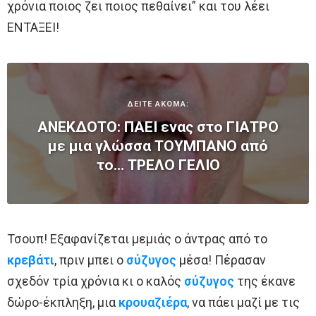
χρόνια ποιος ζει ποιος πεθαίνει” και του λέει
ΕΝΤΑΞΕΙ!
ΔΕΙΤΕ ΑΚΟΜΑ:
ΑΝΕΚΔΟΤΟ: ΠΑΕΙ ενας στο ΓΙΑΤΡΟ
με μια γλώσσα ΤOYΜΠANO από
το… ΤΡΕΛΟ ΓΕΛΙΟ
Τσουπ! Εξαφανίζεται μεμιάς ο άντρας από το
κρεβάτι
, πριν μπει ο
σύζυγος
μέσα! Πέρασαν
σχεδόν τρία χρόνια κι ο καλός
σύζυγος
της έκανε
δώρο-έκπληξη, μια
κρουαζιέρα
, να πάει μαζί με τις