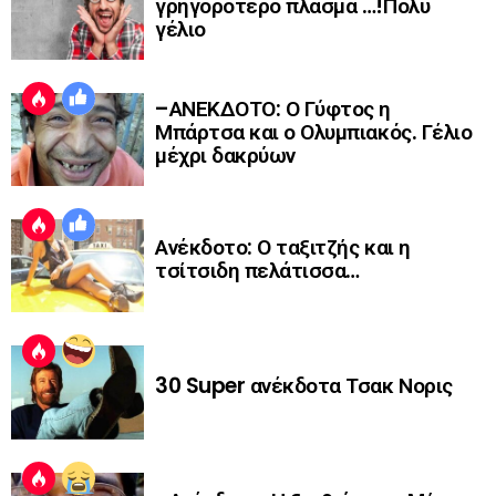
γρηγορότερο πλάσμα …!Πολύ
γέλιο
–ΑΝΕΚΔΟΤΟ: Ο Γύφτος η
Μπάρτσα και ο Ολυμπιακός. Γέλιο
μέχρι δακρύων
Ανέκδοτο: Ο ταξιτζής και η
τσίτσιδη πελάτισσα…
30 Super ανέκδοτα Τσακ Νορις