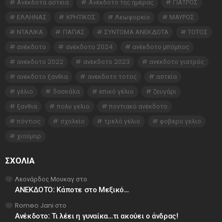
Ανέκδοτα αστεία
Ανέκδοτο της ημέρας
ΓΙΑΤΡΟΣ
ΕΛΛΗΝΑΣ
ΚΡΗΤΙΚΟΣ
Λεωφορείο
ΜΑΥΡΟΣ
ΝΤΑΛΙΚΑ
ΠΑΠΑΣ
ΣΥΝΤΟΜΑ ΑΝΕΚΔΟΤΑ
ΤΟΤΟΣ
ανέκδοτο
ανέκδοτο 2024
ανέκδοτο μπόμπος
ανεκδοτο 2022
ανεκδοτο 2023
ανεκδοτο γιατρός
ανεκδοτο ξανθια
ανεκδοτο τοτος
αστεία
γέλιο
δασκάλα
επικό γέλιο
ζευγάρι
ξανθια
πολυ γελιο
ποντιακό ανέκδοτο
πόντιος
σχολείο
τρελό γέλιο
φοβερο γελιο
χιούμορ
ΣΧΌΛΙΑ
Λεονάρδος Μουκαγ
στο
ΑΝΕΚΔΟΤΟ: Κάποτε στο Μεξικό…
Romeo Jani
στο
Ανέκδοτο: Τι λέει η γυναίκα…τι ακούει ο άνδρας!