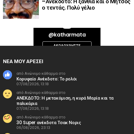
–Ανέκδοτο: Η ξανθιά και ο Μήτσος
ο τεντάς. Πολύ γέλιο
Bad Request. Error validating access token: Session has expired on
@katharmata
Thursday, 06-Aug-26 13:14:09 PDT. The current time is Friday, 07-Aug-
26 06:38:47 PDT.
ΑΚΟΛΟΥΘΉΣΤΕ
INSTAGRAM
ΝΕΑ ΜΟΥ ΑΡΕΣΕΙ
από Ανώνυμο κάθαρμα στο
Κορυφαίο Ανέκδοτο: Το ρολόι
07/08/2026, 13:18
από Ανώνυμο κάθαρμα στο
ΑΝΕΚΔΟΤΟ: Η μετακόμιση, η κυρά Μαρία και τα
παλικάρια
07/08/2026, 13:18
από Ανώνυμο κάθαρμα στο
30 Super ανέκδοτα Τσακ Νορις
06/08/2026, 23:13