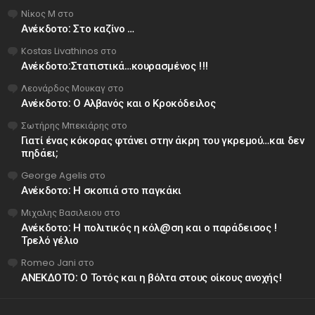
Νίκος Μ
στο
Ανέκδοτο: Στο καζίνο …
Kostas Livathinos
στο
Ανέκδοτο:Στατιστικά…κουρασμένος !!!
Λεονάρδος Μουκαγ
στο
Ανέκδοτο: Ο Αλβανός και ο Κροκόδειλος
Σωτήρης Μπεκιάρης
στο
Γιατί ένας κόκορας φτάνει στην άκρη του γκρεμού…και δεν
πηδάει;
George Agelis
στο
Ανέκδοτο: Η σκοπιά στο παγκάκι
Μιχαλης Βασιλειου
στο
Ανέκδοτο: Η πολιτικός η κόλ@ση και ο παράδεισος !
Τρελό γέλιο
Romeo Jani
στο
ΑΝΕΚΔΟΤΟ: Ο Τοτός και η βόλτα στους οίκους ανοχής!