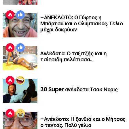
–ΑΝΕΚΔΟΤΟ: Ο Γύφτος η
Μπάρτσα και ο Ολυμπιακός. Γέλιο
μέχρι δακρύων
Ανέκδοτο: Ο ταξιτζής και η
τσίτσιδη πελάτισσα…
30 Super ανέκδοτα Τσακ Νορις
–Ανέκδοτο: Η ξανθιά και ο Μήτσος
ο τεντάς. Πολύ γέλιο