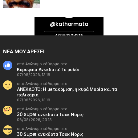
Bad Request. Error validating access token: Session has expired on
@katharmata
Thursday, 06-Aug-26 13:14:09 PDT. The current time is Friday, 07-Aug-
26 06:48:10 PDT.
ΑΚΟΛΟΥΘΉΣΤΕ
INSTAGRAM
ΝΕΑ ΜΟΥ ΑΡΕΣΕΙ
από Ανώνυμο κάθαρμα στο
Κορυφαίο Ανέκδοτο: Το ρολόι
07/08/2026, 13:18
από Ανώνυμο κάθαρμα στο
ΑΝΕΚΔΟΤΟ: Η μετακόμιση, η κυρά Μαρία και τα
παλικάρια
07/08/2026, 13:18
από Ανώνυμο κάθαρμα στο
30 Super ανέκδοτα Τσακ Νορις
06/08/2026, 23:13
από Ανώνυμο κάθαρμα στο
30 Super ανέκδοτα Τσακ Νορις