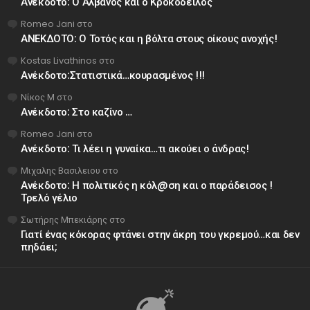
Ανέκδοτο: Ο Αλβανός και ο Κροκόδειλος
Romeo Jani
στο
ΑΝΕΚΔΟΤΟ: Ο Τοτός και η βόλτα στους οίκους ανοχής!
Kostas Livathinos
στο
Ανέκδοτο:Στατιστικά…κουρασμένος !!!
Νίκος Μ
στο
Ανέκδοτο: Στο καζίνο …
Romeo Jani
στο
Ανέκδοτο: Τι λέει η γυναίκα…τι ακούει ο άνδρας!
Μιχαλης Βασιλειου
στο
Ανέκδοτο: Η πολιτικός η κόλ@ση και ο παράδεισος !
Τρελό γέλιο
Σωτήρης Μπεκιάρης
στο
Γιατί ένας κόκορας φτάνει στην άκρη του γκρεμού…και δεν
πηδάει;