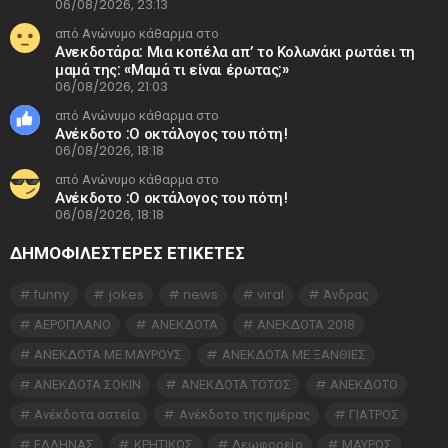
06/08/2026, 23:13
από Ανώνυμο κάθαρμα στο
Ανεκδοτάρα: Μια κοπέλα απ’ το Κολωνάκι ρωτάει τη
μαμά της: «Μαμά τι είναι έρωτας;»
06/08/2026, 21:03
από Ανώνυμο κάθαρμα στο
Ανέκδοτο :Ο οκτάλογος του πότη!
06/08/2026, 18:18
από Ανώνυμο κάθαρμα στο
Ανέκδοτο :Ο οκτάλογος του πότη!
06/08/2026, 18:18
ΔΗΜΟΦΙΛΕΣΤΕΡΕΣ ΕΤΙΚΈΤΕΣ
funny
jokes
news
viral
Άνδρας
ΑΕΡΟΠΛΑΝΟ
ΑΝΕΚΔΟΤΑ
ΑΝΕΚΔΟΤΑ 2018
ΑΝΕΚΔΟΤΑ ΜΕ ΜΑΥΡΟΥΣ
ΑΝΕΚΔΟΤΑ ΜΕ ΞΑΝΘΙΕΣ
ΑΝΕΚΔΟΤΑ ΣΟΚΙΝ
ΑΝΕΚΔΟΤΑ ΤΟΤΟΣ
ΑΝΕΚΔΟΤΟ
Ανέκδοτα αστεία
Ανέκδοτο της ημέρας
ΓΙΑΤΡΟΣ
ΕΛΛΗΝΑΣ
ΚΡΗΤΙΚΟΣ
Λεωφορείο
ΜΑΥΡΟΣ