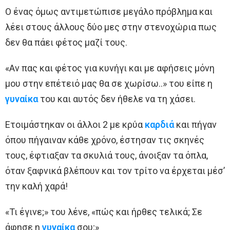
Ο ένας όμως αντιμετώπισε μεγάλο πρόβλημα και
λέει στους άλλους δύο μες στην στενοχώρια πως
δεν θα πάει φέτος μαζί τους.
«Αν πας και φέτος για κυνήγι και με αφήσεις μόνη
μου στην επέτειό μας θα σε χωρίσω..» του είπε η
γυναίκα
του και αυτός δεν ήθελε να τη χάσει.
Ετοιμάστηκαν οι άλλοι 2 με κρύα
καρδιά
και πήγαν
όπου πήγαιναν κάθε χρόνο, έστησαν τις σκηνές
τους, έφτιαξαν τα σκυλιά τους, άνοιξαν τα όπλα,
όταν ξαφνικά βλέπουν και τον τρίτο να έρχεται μέσ’
την καλή χαρά!
«Τι έγινε;» του λένε, «πώς και ήρθες τελικά; Σε
άφησε η
γυναίκα
σου;»