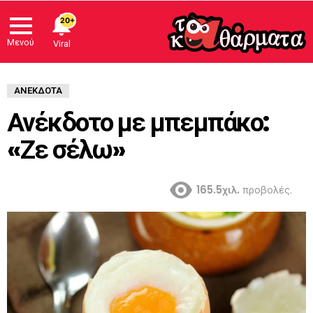
20+
Μενού
Viral
ΑΝΈΚΔΟΤΑ
Ανέκδοτο με μπεμπάκο:
«Ζε σέλω»
165.5χιλ.
προβολές.