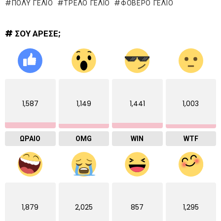
ΠΟΛΥ ΓΕΛΙΟ
ΤΡΕΛΌ ΓΈΛΙΟ
ΦΟΒΕΡΟ ΓΕΛΙΟ
# ΣΟΥ ΑΡΕΣΕ;
1,587
1,149
1,441
1,003
ΩΡΑΙΟ
OMG
WIN
WTF
1,879
2,025
857
1,295