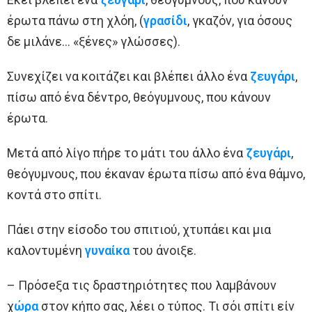
έρωτα πάνω στη χλόη, (
γρασίδι
, γκαζόν, για όσους
δε μιλάνε… «ξένες» γλώσσες).
Συνεχίζει να κοιτάζει και βλέπει άλλο ένα
ζευγάρι
,
πίσω από ένα δέντρο, θεόγυμνους, που κάνουν
έρωτα.
Μετά από λίγο πήρε το μάτι του άλλο ένα
ζευγάρι
,
θεόγυμνους, που έκαναν έρωτα πίσω από ένα θάμνο,
κοντά στο σπίτι.
Πάει στην είσοδο του σπιτιού, χτυπάει και μια
καλοντυμένη
γυναίκα
του άνοιξε.
– Πρόσeξα τις δραστηριότητες που λαμβάνουν
χ
ώρα
στον κήπο σας, λέει ο τύπος. Τι σόι σπίτι είν