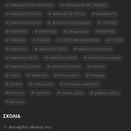
ΑΝΕΚΔΟΤΑ ΜΕ ΜΑΥΡΟΥΣ
ΑΝΕΚΔΟΤΑ ΜΕ ΞΑΝΘΙΕΣ
ΑΝΕΚΔΟΤΑ ΣΟΚΙΝ
ΑΝΕΚΔΟΤΑ ΤΟΤΟΣ
ΑΝΕΚΔΟΤΟ
Ανέκδοτα αστεία
Ανέκδοτο της ημέρας
ΓΙΑΤΡΟΣ
ΕΛΛΗΝΑΣ
ΚΡΗΤΙΚΟΣ
Λεωφορείο
ΜΑΥΡΟΣ
ΝΤΑΛΙΚΑ
ΠΑΠΑΣ
ΣΥΝΤΟΜΑ ΑΝΕΚΔΟΤΑ
ΤΟΤΟΣ
ανέκδοτο
ανέκδοτο 2024
ανέκδοτο μπόμπος
ανεκδοτο 2022
ανεκδοτο 2023
ανεκδοτο γιατρός
ανεκδοτο ξανθια
ανεκδοτο τοτος
αστεία
γέλιο
δασκάλα
επικό γέλιο
ζευγάρι
ξανθια
πολυ γελιο
ποντιακό ανέκδοτο
πόντιος
σχολείο
τρελό γέλιο
φοβερο γελιο
χιούμορ
ΣΧΌΛΙΑ
Λεονάρδος Μουκαγ
στο