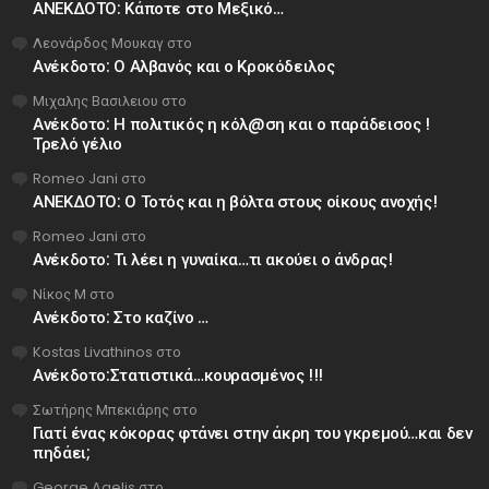
ΑΝΕΚΔΟΤΟ: Κάποτε στο Μεξικό…
Λεονάρδος Μουκαγ
στο
Ανέκδοτο: Ο Αλβανός και ο Κροκόδειλος
Μιχαλης Βασιλειου
στο
Ανέκδοτο: Η πολιτικός η κόλ@ση και ο παράδεισος !
Τρελό γέλιο
Romeo Jani
στο
ΑΝΕΚΔΟΤΟ: Ο Τοτός και η βόλτα στους οίκους ανοχής!
Romeo Jani
στο
Ανέκδοτο: Τι λέει η γυναίκα…τι ακούει ο άνδρας!
Νίκος Μ
στο
Ανέκδοτο: Στο καζίνο …
Kostas Livathinos
στο
Ανέκδοτο:Στατιστικά…κουρασμένος !!!
Σωτήρης Μπεκιάρης
στο
Γιατί ένας κόκορας φτάνει στην άκρη του γκρεμού…και δεν
πηδάει;
George Agelis
στο