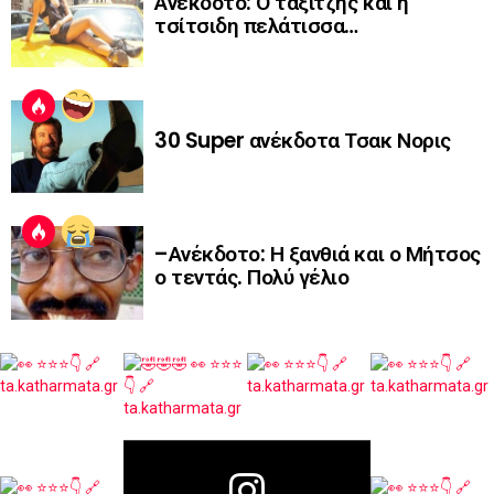
Ανέκδοτο: Ο ταξιτζής και η
τσίτσιδη πελάτισσα…
30 Super ανέκδοτα Τσακ Νορις
–Ανέκδοτο: Η ξανθιά και ο Μήτσος
ο τεντάς. Πολύ γέλιο