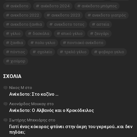
ανέκδοτο
ανέκδοτο 2024
ανέκδοτο μπόμπος
ανεκδοτο 2022
ανεκδοτο 2023
ανεκδοτο γιατρός
ανεκδοτο ξανθια
ανεκδοτο τοτος
αστεία
γέλιο
δασκάλα
επικό γέλιο
ζευγάρι
ξανθια
πολυ γελιο
ποντιακό ανέκδοτο
πόντιος
σχολείο
τρελό γέλιο
φοβερο γελιο
χιούμορ
ΣΧΌΛΙΑ
Νίκος Μ
στο
Ανέκδοτο: Στο καζίνο …
Λεονάρδος Μουκαγ
στο
Ανέκδοτο: Ο Αλβανός και ο Κροκόδειλος
Σωτήρης Μπεκιάρης
στο
Γιατί ένας κόκορας φτάνει στην άκρη του γκρεμού…και δεν
πηδάει;