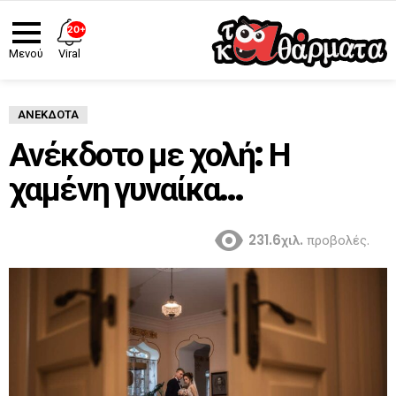
20+
Viral
Μενού
ΑΝΈΚΔΟΤΑ
Ανέκδοτο με χολή: Η
χαμένη γυναίκα…
231.6χιλ.
προβολές.