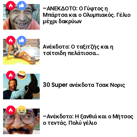
–ΑΝΕΚΔΟΤΟ: Ο Γύφτος η
Μπάρτσα και ο Ολυμπιακός. Γέλιο
μέχρι δακρύων
Ανέκδοτο: Ο ταξιτζής και η
τσίτσιδη πελάτισσα…
30 Super ανέκδοτα Τσακ Νορις
–Ανέκδοτο: Η ξανθιά και ο Μήτσος
ο τεντάς. Πολύ γέλιο