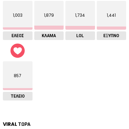
1,003
1,879
1,734
1,441
ΕΛΕΟΣ
ΚΛΑΜΑ
LOL
ΈΞΥΠΝΟ
857
ΤΕΛΕΙΟ
VIRAL ΤΩΡΑ