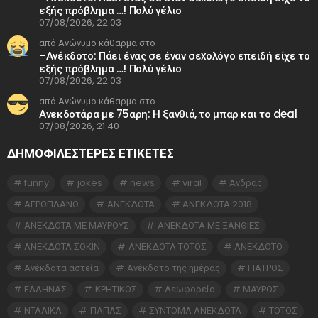
εξής πρόβλημα …! Πολύ γέλιο
07/08/2026, 22:03
από Ανώνυμο κάθαρμα στο
–Ανέκδοτο: Πάει ένας σε έναν σεxολόγο επειδή είχε το
εξής πρόβλημα …! Πολύ γέλιο
07/08/2026, 22:03
από Ανώνυμο κάθαρμα στο
Ανεκδοτάρα με 75αρη: Η ξανθιά, το μπαρ και το deal
07/08/2026, 21:40
ΔΗΜΟΦΙΛΕΣΤΕΡΕΣ ΕΤΙΚΈΤΕΣ
funny
jokes
news
viral
Άνδρας
ΑΕΡΟΠΛΑΝΟ
ΑΝΕΚΔΟΤΑ
ΑΝΕΚΔΟΤΑ 2018
ΑΝΕΚΔΟΤΑ ΜΕ ΜΑΥΡΟΥΣ
ΑΝΕΚΔΟΤΑ ΜΕ ΞΑΝΘΙΕΣ
ΑΝΕΚΔΟΤΑ ΣΟΚΙΝ
ΑΝΕΚΔΟΤΑ ΤΟΤΟΣ
ΑΝΕΚΔΟΤΟ
Ανέκδοτα αστεία
Ανέκδοτο της ημέρας
ΓΙΑΤΡΟΣ
ΕΛΛΗΝΑΣ
ΚΡΗΤΙΚΟΣ
Λεωφορείο
ΜΑΥΡΟΣ
ΝΤΑΛΙΚΑ
ΠΑΠΑΣ
ΣΥΝΤΟΜΑ ΑΝΕΚΔΟΤΑ
ΤΟΤΟΣ