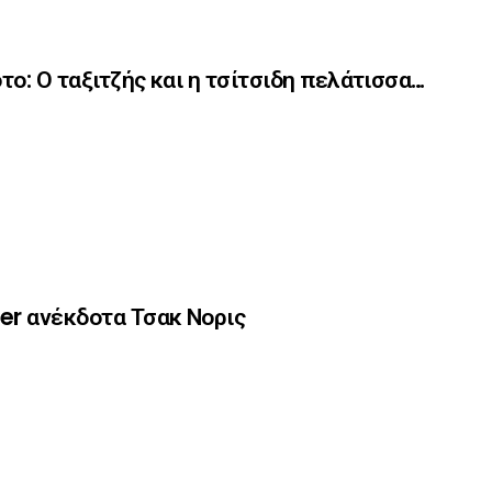
το: Ο ταξιτζής και η τσίτσιδη πελάτισσα…
er ανέκδοτα Τσακ Νορις