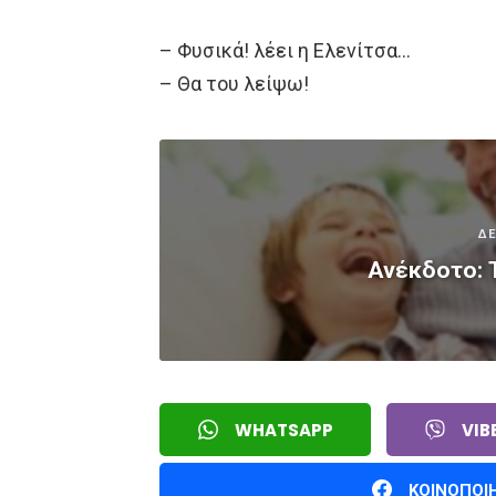
– Φυσικά! λέει η Ελενίτσα…
– Θα του λείψω!
ΔΕ
Ανέκδοτο: 
WHATSAPP
VIB
ΚΟΙΝΟΠΟΙ