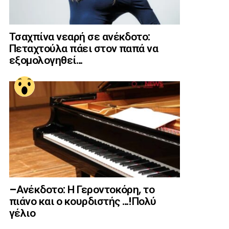
Τσαχπίνα νεαρή σε ανέκδοτο:
Πεταχτούλα πάει στον παπά να
εξομολογηθεί…
–Ανέκδοτο: Η Γεροντοκόρη, το
πιάνο και ο κουρδιστής …!Πολύ
γέλιο