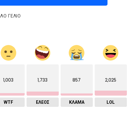
ΛΌ ΓΈΛΙΟ
1,003
1,733
857
2,025
WTF
ΕΛΕΟΣ
ΚΛΑΜΑ
LOL