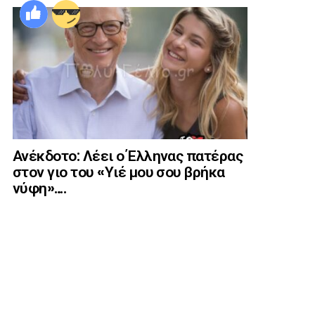
Ανέκδοτο: Λέει ο Έλληνας πατέρας
στον γιο του «Υιέ μου σου βρήκα
νύφη»….