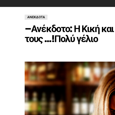
ΑΝΈΚΔΟΤΑ
–Ανέκδοτο: Η Κική και 
τους …!Πολύ γέλιο