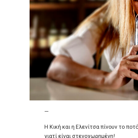
—
Η Κική και η Ελενίτσα πίνουν το ποτ
γιατί είναι στενοχωρημένη!