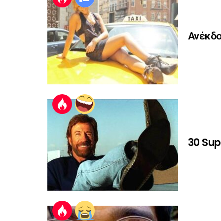
Ανέκδο
30 Sup