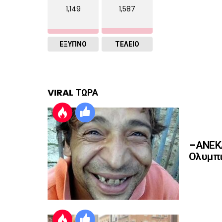
1,149
1,587
ΈΞΥΠΝΟ
ΤΕΛΕΙΟ
VIRAL ΤΩΡΑ
–ΑΝΕΚΔ
Ολυμπι