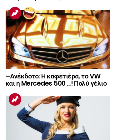
–Ανέκδοτο: Η καφετιέρα, το VW
και η Mercedes 500 …! Πολύ γέλιο