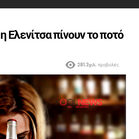
η Ελενίτσα πίνουν το ποτό
281.3χιλ.
προβολές.