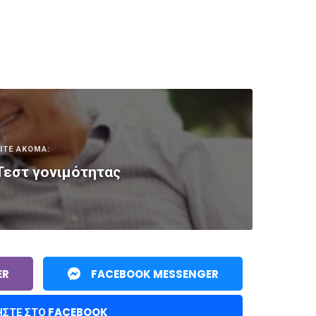
ΙΤΕ ΑΚΟΜΑ:
Τεστ γονιμότητας
ER
FACEBOOK MESSENGER
ΉΣΤΕ ΣΤΟ FACEBOOK