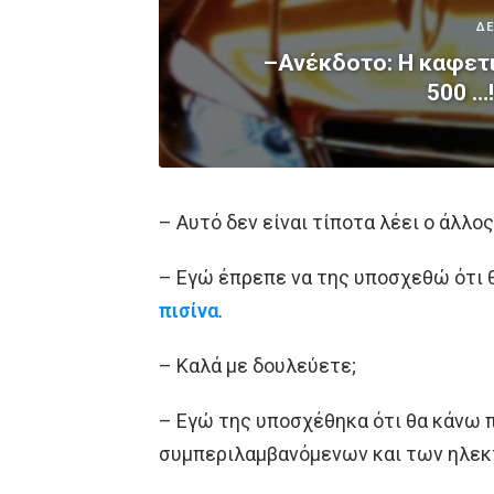
ΔΕ
–Ανέκδοτο: Η καφετι
500 …
– Αυτό δεν είναι τίποτα λέει ο άλλο
– Εγώ έπρεπε να της υποσχεθώ ότι θ
πισίνα
.
– Καλά με δουλεύετε;
– Εγώ της υποσχέθηκα ότι θα κάνω π
συμπεριλαμβανόμενων και των ηλε