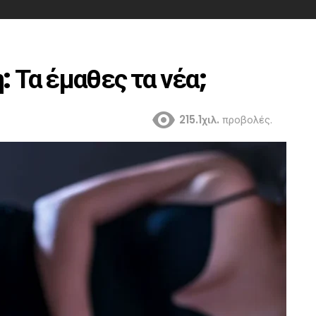
: Τα έμαθες τα νέα;
215.1χιλ.
προβολές.