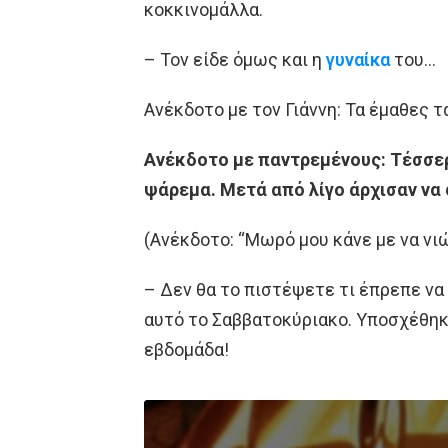
κοκκινομάλλα.
– Τον είδε όμως και η
γυναίκα
του…
Ανέκδοτο με τον Γιάννη: Τα έμαθες τα
Ανέκδοτο με παντρεμένους: Τέσσερ
ψάρεμα. Μετά από λίγο άρχισαν να
(Ανέκδοτο: “Μωρό μου κάνε με να ν
– Δεν θα το πιστέψετε τι έπρεπε να
αυτό το Σαββατοκύριακο. Υποσχέθηκα
εβδομάδα!