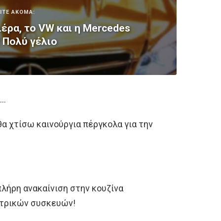
ΙΤΕ ΑΚΟΜΑ:
έρα, το VW και η Mercedes
! Πολύ γέλιο
ς…
α χτίσω καινούργια πέργκολα για την
λήρη ανακαίνιση στην κουζίνα
κτρικών συσκευών!