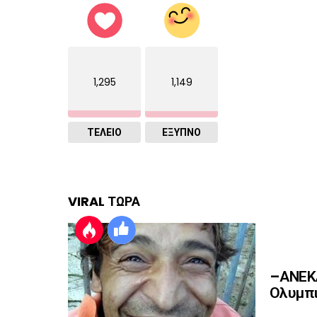
1,295
1,149
ΤΕΛΕΙΟ
ΈΞΥΠΝΟ
VIRAL ΤΩΡΑ
–ΑΝΕΚΔ
Ολυμπι