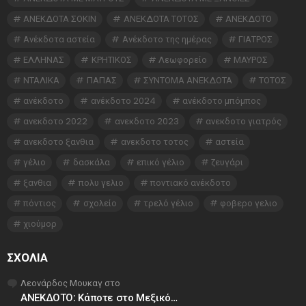
ΑΝΕΚΔΟΤΑ ΣΟΚΙΝ
ΑΝΕΚΔΟΤΑ ΤΟΤΟΣ
ΑΝΕΚΔΟΤΟ
Ανέκδοτα αστεία
Ανέκδοτο της ημέρας
ΓΙΑΤΡΟΣ
ΕΛΛΗΝΑΣ
ΚΡΗΤΙΚΟΣ
Λεωφορείο
ΜΑΥΡΟΣ
ΝΤΑΛΙΚΑ
ΠΑΠΑΣ
ΣΥΝΤΟΜΑ ΑΝΕΚΔΟΤΑ
ΤΟΤΟΣ
ανέκδοτο
ανέκδοτο 2024
ανέκδοτο μπόμπος
ανεκδοτο 2022
ανεκδοτο 2023
ανεκδοτο γιατρός
ανεκδοτο ξανθια
ανεκδοτο τοτος
αστεία
γέλιο
δασκάλα
επικό γέλιο
ζευγάρι
ξανθια
πολυ γελιο
ποντιακό ανέκδοτο
πόντιος
σχολείο
τρελό γέλιο
φοβερο γελιο
χιούμορ
ΣΧΌΛΙΑ
Λεονάρδος Μουκαγ
στο
ΑΝΕΚΔΟΤΟ: Κάποτε στο Μεξικό…