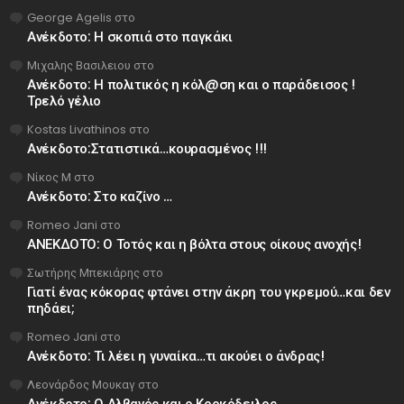
George Agelis
στο
Ανέκδοτο: Η σκοπιά στο παγκάκι
Μιχαλης Βασιλειου
στο
Ανέκδοτο: Η πολιτικός η κόλ@ση και ο παράδεισος !
Τρελό γέλιο
Kostas Livathinos
στο
Ανέκδοτο:Στατιστικά…κουρασμένος !!!
Νίκος Μ
στο
Ανέκδοτο: Στο καζίνο …
Romeo Jani
στο
ΑΝΕΚΔΟΤΟ: Ο Τοτός και η βόλτα στους οίκους ανοχής!
Σωτήρης Μπεκιάρης
στο
Γιατί ένας κόκορας φτάνει στην άκρη του γκρεμού…και δεν
πηδάει;
Romeo Jani
στο
Ανέκδοτο: Τι λέει η γυναίκα…τι ακούει ο άνδρας!
Λεονάρδος Μουκαγ
στο
Ανέκδοτο: Ο Αλβανός και ο Κροκόδειλος