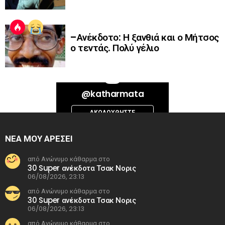
–Ανέκδοτο: Η ξανθιά και ο Μήτσος
ο τεντάς. Πολύ γέλιο
Bad Request. Error validating access token: Session has expired on
@katharmata
Thursday, 06-Aug-26 13:14:09 PDT. The current time is Friday, 07-Aug-
26 01:12:59 PDT.
ΑΚΟΛΟΥΘΉΣΤΕ
INSTAGRAM
ΝΕΑ ΜΟΥ ΑΡΕΣΕΙ
από Ανώνυμο κάθαρμα στο
30 Super ανέκδοτα Τσακ Νορις
06/08/2026, 23:13
από Ανώνυμο κάθαρμα στο
30 Super ανέκδοτα Τσακ Νορις
06/08/2026, 23:13
από Ανώνυμο κάθαρμα στο